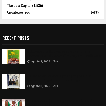
Tlaxcala Capital
(1.536)
Uncategorized
(638)
RECENT POSTS
Sabores y tradiciones se suman a la feria
Internacional del Arte Efímero y de la Dalia 2026
agosto 8, 2026
0
Detienen en Apizaco a joven por presunta
portación ilegal de arma de fuego
agosto 8, 2026
0
𝗔𝗣𝗥𝗢𝗕𝗔𝗗𝗔 | 𝗘𝗹 𝗖𝗼𝗻𝗴𝗿𝗲𝘀𝗼 𝗱𝗲 𝗧𝗹𝗮𝘅𝗰𝗮𝗹𝗮
𝗮𝘃𝗮𝗹𝗮 𝗹𝗮 𝗖𝘂𝗲𝗻𝘁𝗮 𝗣ú𝗯𝗹𝗶𝗰𝗮 𝟮𝟬𝟮𝟱 𝗱𝗲 𝗖𝗼𝗻𝘁𝗹𝗮 𝗱𝗲