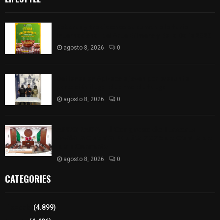
Sabores y tradiciones se suman a la feria
Internacional del Arte Efímero y de la Dalia 2026
agosto 8, 2026
0
Detienen en Apizaco a joven por presunta
portación ilegal de arma de fuego
agosto 8, 2026
0
𝗔𝗣𝗥𝗢𝗕𝗔𝗗𝗔 | 𝗘𝗹 𝗖𝗼𝗻𝗴𝗿𝗲𝘀𝗼 𝗱𝗲 𝗧𝗹𝗮𝘅𝗰𝗮𝗹𝗮
𝗮𝘃𝗮𝗹𝗮 𝗹𝗮 𝗖𝘂𝗲𝗻𝘁𝗮 𝗣ú𝗯𝗹𝗶𝗰𝗮 𝟮𝟬𝟮𝟱 𝗱𝗲 𝗖𝗼𝗻𝘁𝗹𝗮 𝗱𝗲
𝗝𝘂𝗮𝗻 𝗖𝘂𝗮𝗺𝗮𝘁𝘇𝗶
agosto 8, 2026
0
CATEGORIES
Tlaxcala
(4.899)