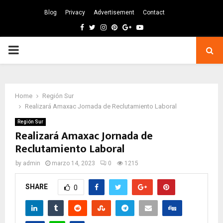
Blog
Privacy
Advertisement
Contact
Facebook
Twitter
Instagram
Pinterest
Google
Youtube
PRIMARY
MENU
Home
Región Sur
Realizará Amaxac Jornada de Reclutamiento Laboral
Región Sur
Realizará Amaxac Jornada de
Reclutamiento Laboral
by
admin
marzo 14, 2023
0
1215
SHARE
0