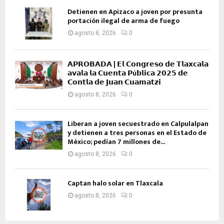
Detienen en Apizaco a joven por presunta
portación ilegal de arma de fuego
agosto 8, 2026
0
𝗔𝗣𝗥𝗢𝗕𝗔𝗗𝗔 | 𝗘𝗹 𝗖𝗼𝗻𝗴𝗿𝗲𝘀𝗼 𝗱𝗲 𝗧𝗹𝗮𝘅𝗰𝗮𝗹𝗮
𝗮𝘃𝗮𝗹𝗮 𝗹𝗮 𝗖𝘂𝗲𝗻𝘁𝗮 𝗣ú𝗯𝗹𝗶𝗰𝗮 𝟮𝟬𝟮𝟱 𝗱𝗲
𝗖𝗼𝗻𝘁𝗹𝗮 𝗱𝗲 𝗝𝘂𝗮𝗻 𝗖𝘂𝗮𝗺𝗮𝘁𝘇𝗶
agosto 8, 2026
0
Liberan a joven secuestrado en Calpulalpan
y detienen a tres personas en el Estado de
México; pedían 7 millones de...
agosto 8, 2026
0
Captan halo solar en Tlaxcala
agosto 8, 2026
0