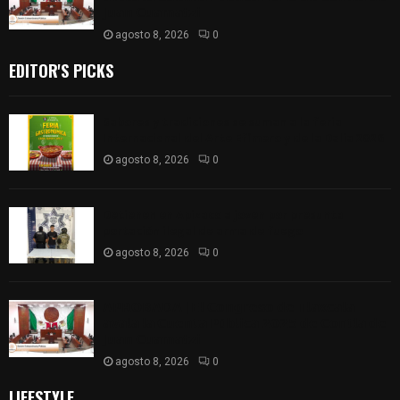
𝗝𝘂𝗮𝗻 𝗖𝘂𝗮𝗺𝗮𝘁𝘇𝗶
agosto 8, 2026
0
EDITOR'S PICKS
Sabores y tradiciones se suman a la feria
Internacional del Arte Efímero y de la Dalia 2026
agosto 8, 2026
0
Detienen en Apizaco a joven por presunta
portación ilegal de arma de fuego
agosto 8, 2026
0
𝗔𝗣𝗥𝗢𝗕𝗔𝗗𝗔 | 𝗘𝗹 𝗖𝗼𝗻𝗴𝗿𝗲𝘀𝗼 𝗱𝗲 𝗧𝗹𝗮𝘅𝗰𝗮𝗹𝗮
𝗮𝘃𝗮𝗹𝗮 𝗹𝗮 𝗖𝘂𝗲𝗻𝘁𝗮 𝗣ú𝗯𝗹𝗶𝗰𝗮 𝟮𝟬𝟮𝟱 𝗱𝗲 𝗖𝗼𝗻𝘁𝗹𝗮 𝗱𝗲
𝗝𝘂𝗮𝗻 𝗖𝘂𝗮𝗺𝗮𝘁𝘇𝗶
agosto 8, 2026
0
LIFESTYLE