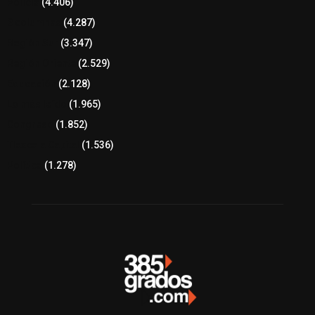
Policía
(4.406)
8 columnas
(4.287)
Región Sur
(3.347)
Región Oriente
(2.529)
Educación
(2.128)
Lo más leído
(1.965)
Congreso
(1.852)
Tlaxcala Capital
(1.536)
Política
(1.278)