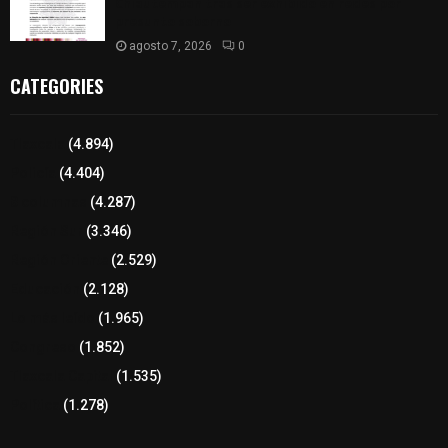
Chiautempan tras ser exhibido en redes por
presunto soborno
agosto 7, 2026
0
CATEGORIES
Tlaxcala
(4.894)
Policía
(4.404)
8 columnas
(4.287)
Región Sur
(3.346)
Región Oriente
(2.529)
Educación
(2.128)
Lo más leído
(1.965)
Congreso
(1.852)
Tlaxcala Capital
(1.535)
Política
(1.278)