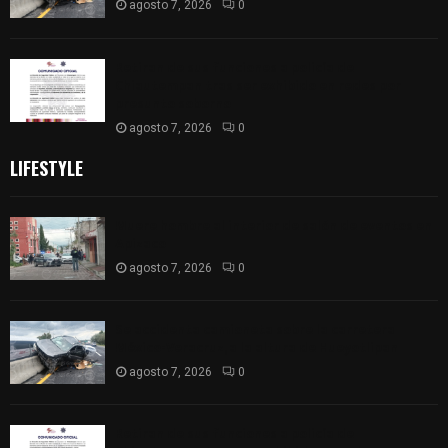
agosto 7, 2026
0
Retiran de sus funciones a policía de
Chiautempan tras ser exhibido en redes por
presunto soborno
agosto 7, 2026
0
LIFESTYLE
Muere hombre al interior de salón de eventos en
Apizaco
agosto 7, 2026
0
Se accidenta camioneta sobre la carretera
México-Veracruz, a la altura de Hueyotlipan
agosto 7, 2026
0
Retiran de sus funciones a policía de