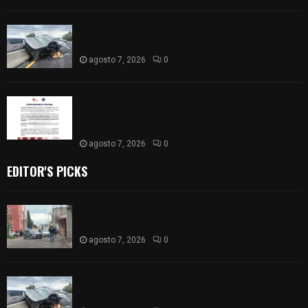
Se accidenta camioneta sobre la carretera
México-Veracruz, a la altura de Hueyotlipan
agosto 7, 2026
0
Retiran de sus funciones a policía de
Chiautempan tras ser exhibido en redes por
presunto soborno
agosto 7, 2026
0
EDITOR'S PICKS
Muere hombre al interior de salón de eventos en
Apizaco
agosto 7, 2026
0
Se accidenta camioneta sobre la carretera
México-Veracruz, a la altura de Hueyotlipan