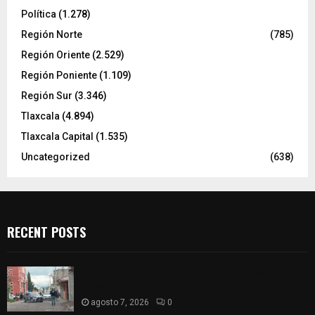
Política
(1.278)
Región Norte
(785)
Región Oriente
(2.529)
Región Poniente
(1.109)
Región Sur
(3.346)
Tlaxcala
(4.894)
Tlaxcala Capital
(1.535)
Uncategorized
(638)
RECENT POSTS
Muere hombre al interior de salón de eventos en
Apizaco
agosto 7, 2026
0