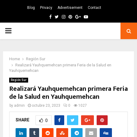
Blog
Privacy
Advertisement
Contact
Facebook
Twitter
Instagram
Pinterest
Google
Youtube
PRIMARY
MENU
Home
Región Sur
Realizará Yauhquemehcan primera Feria de la Salud en
Yauhquemehcan
Región Sur
Realizará Yauhquemehcan primera Feria
de la Salud en Yauhquemehcan
by
admin
octubre 23, 2023
0
1027
SHARE
0