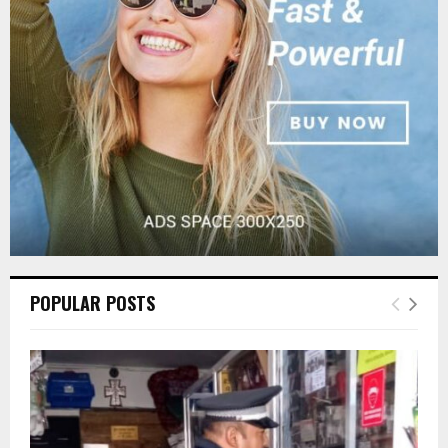
:
C
H
POPULAR POSTS