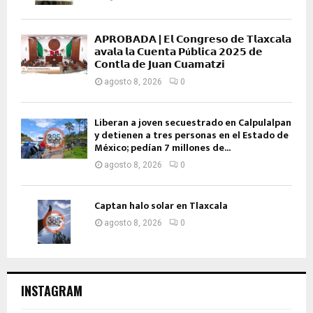
𝗔𝗣𝗥𝗢𝗕𝗔𝗗𝗔 | 𝗘𝗹 𝗖𝗼𝗻𝗴𝗿𝗲𝘀𝗼 𝗱𝗲 𝗧𝗹𝗮𝘅𝗰𝗮𝗹𝗮
𝗮𝘃𝗮𝗹𝗮 𝗹𝗮 𝗖𝘂𝗲𝗻𝘁𝗮 𝗣ú𝗯𝗹𝗶𝗰𝗮 𝟮𝟬𝟮𝟱 𝗱𝗲
𝗖𝗼𝗻𝘁𝗹𝗮 𝗱𝗲 𝗝𝘂𝗮𝗻 𝗖𝘂𝗮𝗺𝗮𝘁𝘇𝗶
agosto 8, 2026
0
Liberan a joven secuestrado en Calpulalpan
y detienen a tres personas en el Estado de
México; pedían 7 millones de...
agosto 8, 2026
0
Captan halo solar en Tlaxcala
agosto 8, 2026
0
INSTAGRAM