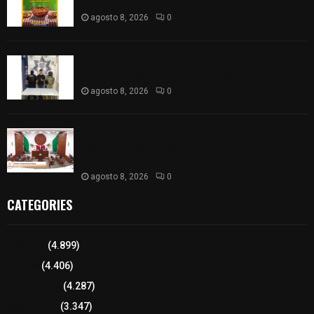
Internacional del Arte Efímero y de la Dalia 2026
agosto 8, 2026
0
Detienen en Apizaco a joven por presunta
portación ilegal de arma de fuego
agosto 8, 2026
0
𝗔𝗣𝗥𝗢𝗕𝗔𝗗𝗔 | 𝗘𝗹 𝗖𝗼𝗻𝗴𝗿𝗲𝘀𝗼 𝗱𝗲 𝗧𝗹𝗮𝘅𝗰𝗮𝗹𝗮
𝗮𝘃𝗮𝗹𝗮 𝗹𝗮 𝗖𝘂𝗲𝗻𝘁𝗮 𝗣ú𝗯𝗹𝗶𝗰𝗮 𝟮𝟬𝟮𝟱 𝗱𝗲 𝗖𝗼𝗻𝘁𝗹𝗮 𝗱𝗲
𝗝𝘂𝗮𝗻 𝗖𝘂𝗮𝗺𝗮𝘁𝘇𝗶
agosto 8, 2026
0
CATEGORIES
Tlaxcala
(4.899)
Policía
(4.406)
8 columnas
(4.287)
Región Sur
(3.347)