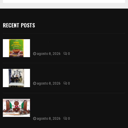
RECENT POSTS
Sabores y tradiciones se suman a la feria
Internacional del Arte Efímero y de la Dalia 2026
agosto 8, 2026
0
Detienen en Apizaco a joven por presunta
portación ilegal de arma de fuego
agosto 8, 2026
0
𝗔𝗣𝗥𝗢𝗕𝗔𝗗𝗔 | 𝗘𝗹 𝗖𝗼𝗻𝗴𝗿𝗲𝘀𝗼 𝗱𝗲 𝗧𝗹𝗮𝘅𝗰𝗮𝗹𝗮
𝗮𝘃𝗮𝗹𝗮 𝗹𝗮 𝗖𝘂𝗲𝗻𝘁𝗮 𝗣ú𝗯𝗹𝗶𝗰𝗮 𝟮𝟬𝟮𝟱 𝗱𝗲 𝗖𝗼𝗻𝘁𝗹𝗮 𝗱𝗲
𝗝𝘂𝗮𝗻 𝗖𝘂𝗮𝗺𝗮𝘁𝘇𝗶
agosto 8, 2026
0