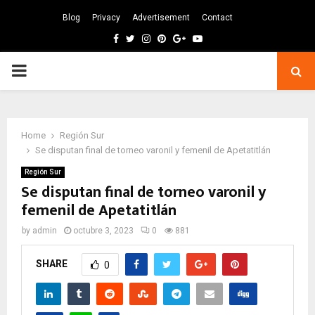
Blog
Privacy
Advertisement
Contact
Facebook
Twitter
Instagram
Pinterest
Google
Youtube
PRIMARY
MENU
Home
Región Sur
Se disputan final de torneo varonil y femenil de Apetatitlán
Región Sur
Se disputan final de torneo varonil y
femenil de Apetatitlán
by
admin
octubre 3, 2023
0
881
SHARE
0