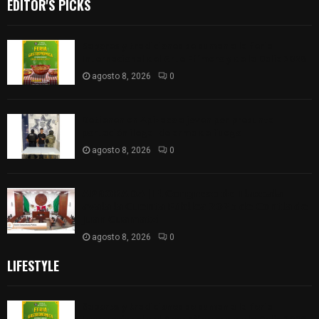
EDITOR'S PICKS
Sabores y tradiciones se suman a la feria
Internacional del Arte Efímero y de la Dalia 2026
agosto 8, 2026
0
Detienen en Apizaco a joven por presunta
portación ilegal de arma de fuego
agosto 8, 2026
0
𝗔𝗣𝗥𝗢𝗕𝗔𝗗𝗔 | 𝗘𝗹 𝗖𝗼𝗻𝗴𝗿𝗲𝘀𝗼 𝗱𝗲 𝗧𝗹𝗮𝘅𝗰𝗮𝗹𝗮
𝗮𝘃𝗮𝗹𝗮 𝗹𝗮 𝗖𝘂𝗲𝗻𝘁𝗮 𝗣ú𝗯𝗹𝗶𝗰𝗮 𝟮𝟬𝟮𝟱 𝗱𝗲 𝗖𝗼𝗻𝘁𝗹𝗮 𝗱𝗲
𝗝𝘂𝗮𝗻 𝗖𝘂𝗮𝗺𝗮𝘁𝘇𝗶
agosto 8, 2026
0
LIFESTYLE
Sabores y tradiciones se suman a la feria