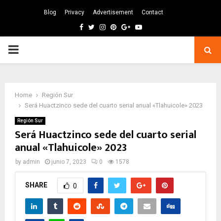
Blog
Privacy
Advertisement
Contact
Facebook
Twitter
Instagram
Pinterest
Google
Youtube
PRIMARY
MENU
Home
Región Sur
Será Huactzinco sede del cuarto serial anual «Tlahuicole» 2023
Región Sur
Será Huactzinco sede del cuarto serial
anual «Tlahuicole» 2023
by
admin
junio 7, 2023
0
1578
SHARE
0