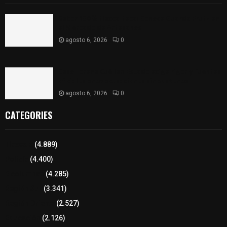
Sabor 100% tlaxcalteca: Conoce Guarda Frutz en
el Mercado de Artesanos
agosto 6, 2026
0
Caso Lorena Cuéllar: Estado exige rigor y fuentes
oficiales ante acusaciones sin sustento
agosto 6, 2026
0
CATEGORIES
Tlaxcala
(4.889)
Policía
(4.400)
8 columnas
(4.285)
Región Sur
(3.341)
Región Oriente
(2.527)
Educación
(2.126)