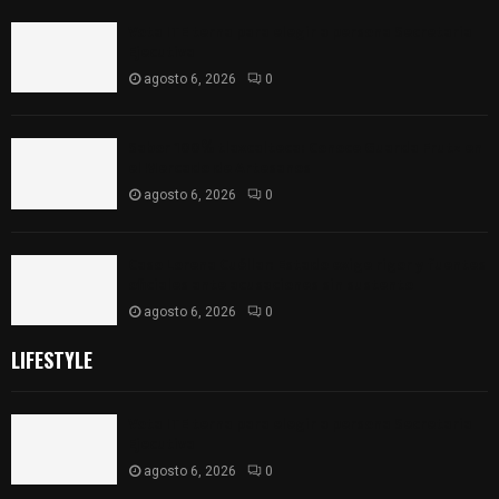
Vota ITE terna para elegir a persona Secretaria
Ejecutiva
agosto 6, 2026
0
Sabor 100% tlaxcalteca: Conoce Guarda Frutz en
el Mercado de Artesanos
agosto 6, 2026
0
Caso Lorena Cuéllar: Estado exige rigor y fuentes
oficiales ante acusaciones sin sustento
agosto 6, 2026
0
LIFESTYLE
Vota ITE terna para elegir a persona Secretaria
Ejecutiva
agosto 6, 2026
0