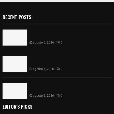
RECENT POSTS
Vota ITE terna para elegir a persona Secretaria
Ejecutiva
agosto 6, 2026
0
Sabor 100% tlaxcalteca: Conoce Guarda Frutz en
el Mercado de Artesanos
agosto 6, 2026
0
Caso Lorena Cuéllar: Estado exige rigor y fuentes
oficiales ante acusaciones sin sustento
agosto 6, 2026
0
EDITOR'S PICKS