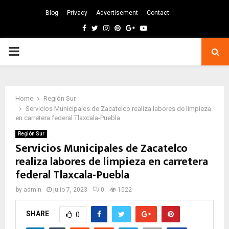
Blog
Privacy
Advertisement
Contact
Facebook
Twitter
Instagram
Pinterest
Google
Youtube
PRIMARY
MENU
Home
Región Sur
Servicios Municipales de Zacatelco realiza labores de limpieza
en carretera federal Tlaxcala-Puebla
Región Sur
Servicios Municipales de Zacatelco
realiza labores de limpieza en carretera
federal Tlaxcala-Puebla
by
admin
julio 7, 2023
0
1022
SHARE
0