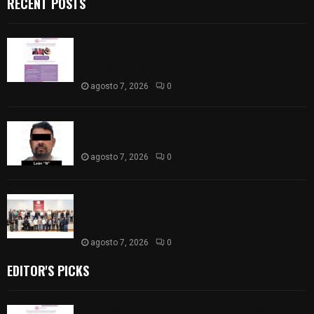
RECENT POSTS
Convoca CEDHT a personas mayores a participar
en la convocatoria “Cuéntame tu historia: voces
que dejan huella”
agosto 7, 2026
0
Lo detienen tras robar tienda en Panzacola y le
hallan pistola con 9 cartuchos
agosto 7, 2026
0
Alfonso Sánchez García suma el respaldo del
Clúster Médico de Tlaxcala y los llama a trabajar
juntos por la salud
agosto 7, 2026
0
EDITOR'S PICKS
Convoca CEDHT a personas mayores a participar