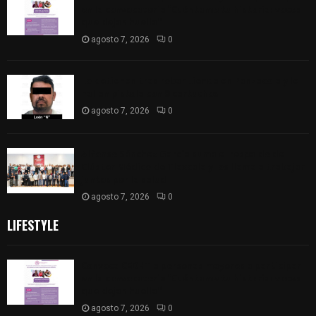
en la convocatoria “Cuéntame tu historia: voces
que dejan huella”
agosto 7, 2026
0
Lo detienen tras robar tienda en Panzacola y le
hallan pistola con 9 cartuchos
agosto 7, 2026
0
Alfonso Sánchez García suma el respaldo del
Clúster Médico de Tlaxcala y los llama a trabajar
juntos por la salud
agosto 7, 2026
0
LIFESTYLE
Convoca CEDHT a personas mayores a participar
en la convocatoria “Cuéntame tu historia: voces
que dejan huella”
agosto 7, 2026
0