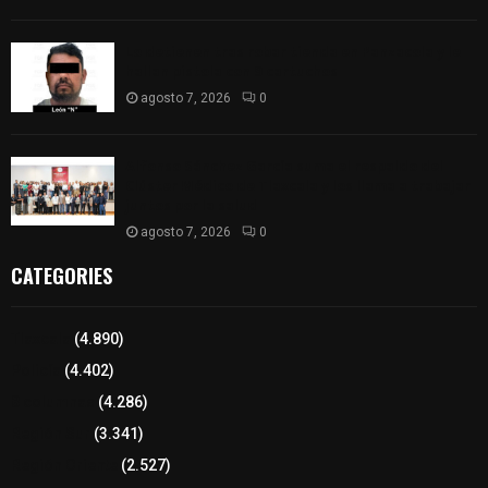
Lo detienen tras robar tienda en Panzacola y le
hallan pistola con 9 cartuchos
agosto 7, 2026
0
Alfonso Sánchez García suma el respaldo del
Clúster Médico de Tlaxcala y los llama a trabajar
juntos por la salud
agosto 7, 2026
0
CATEGORIES
Tlaxcala
(4.890)
Policía
(4.402)
8 columnas
(4.286)
Región Sur
(3.341)
Región Oriente
(2.527)