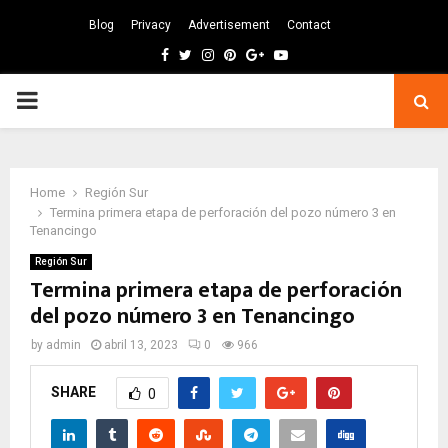
Blog
Privacy
Advertisement
Contact
Facebook
Twitter
Instagram
Pinterest
Google
Youtube
PRIMARY
MENU
Home
Región Sur
Termina primera etapa de perforación del pozo número 3 en
Tenancingo
Región Sur
Termina primera etapa de perforación
del pozo número 3 en Tenancingo
by
admin
abril 13, 2023
0
966
SHARE
0