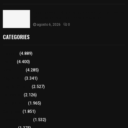
Caso Lorena Cuéllar: Estado exige rigor y fuentes
oficiales ante acusaciones sin sustento
agosto 6, 2026
0
CATEGORIES
Tlaxcala
(4.889)
Policía
(4.400)
8 columnas
(4.285)
Región Sur
(3.341)
Región Oriente
(2.527)
Educación
(2.126)
Lo más leído
(1.965)
Congreso
(1.851)
Tlaxcala Capital
(1.532)