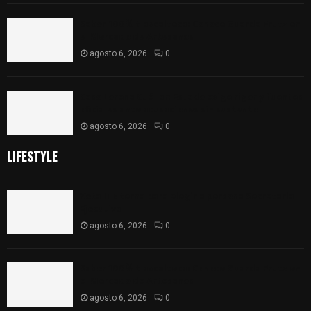
Sabor 100% tlaxcalteca: Conoce Guarda Frutz en
el Mercado de Artesanos
agosto 6, 2026
0
Caso Lorena Cuéllar: Estado exige rigor y fuentes
oficiales ante acusaciones sin sustento
agosto 6, 2026
0
LIFESTYLE
Vota ITE terna para elegir a persona Secretaria
Ejecutiva
agosto 6, 2026
0
Sabor 100% tlaxcalteca: Conoce Guarda Frutz en
el Mercado de Artesanos
agosto 6, 2026
0