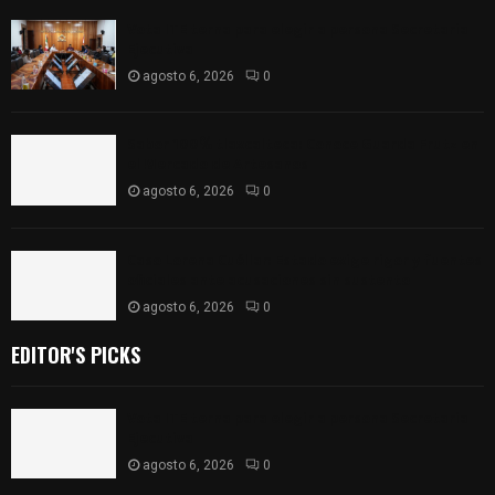
Vota ITE terna para elegir a persona Secretaria
Ejecutiva
agosto 6, 2026
0
Sabor 100% tlaxcalteca: Conoce Guarda Frutz en
el Mercado de Artesanos
agosto 6, 2026
0
Caso Lorena Cuéllar: Estado exige rigor y fuentes
oficiales ante acusaciones sin sustento
agosto 6, 2026
0
EDITOR'S PICKS
Vota ITE terna para elegir a persona Secretaria
Ejecutiva
agosto 6, 2026
0