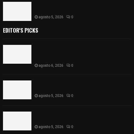
ISSSTE entrega 242 camas hospitalarias
eléctricas a unidades médicas del país
agosto 5, 2026
0
EDITOR'S PICKS
Colegio legión de honor de Tlaxcala elimina
«militarizado» de su nombre tras orden de cierre
de la SEP federal
agosto 6, 2026
0
Realiza Ayuntamiento de SPM obra de pavimento
de adoquín en barrio de San Pedro
agosto 5, 2026
0
ISSSTE entrega 242 camas hospitalarias
eléctricas a unidades médicas del país
agosto 5, 2026
0