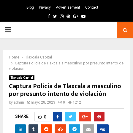
Blog
Privacy
Advertisement
Contact
Facebook
Twitter
Instagram
Pinterest
Google
Youtube
PRIMARY
MENU
Home
Tlaxcala Capital
Captura Policía de Tlaxcala a masculino por presunto intento de
violación
Tlaxcala Capital
Captura Policía de Tlaxcala a masculino
por presunto intento de violación
by
admin
mayo 28, 2023
0
1212
SHARE
0