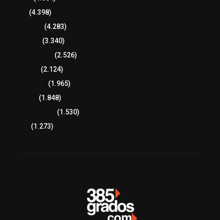
Policía
(4.398)
8 columnas
(4.283)
Región Sur
(3.340)
Región Oriente
(2.526)
Educación
(2.124)
Lo más leído
(1.965)
Congreso
(1.848)
Tlaxcala Capital
(1.530)
Política
(1.273)