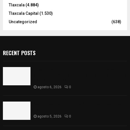
Tlaxcala
(4.884)
Tlaxcala Capital
(1.530)
Uncategorized
(638)
RECENT POSTS
Colegio legión de honor de Tlaxcala elimina
«militarizado» de su nombre tras orden de cierre
de la SEP federal
agosto 6, 2026
0
Realiza Ayuntamiento de SPM obra de pavimento
de adoquín en barrio de San Pedro
agosto 5, 2026
0