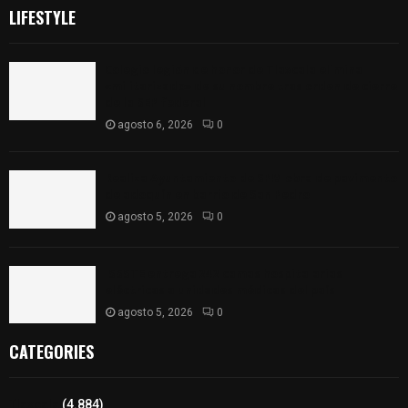
LIFESTYLE
Colegio legión de honor de Tlaxcala elimina
«militarizado» de su nombre tras orden de cierre
de la SEP federal
agosto 6, 2026
0
Realiza Ayuntamiento de SPM obra de pavimento
de adoquín en barrio de San Pedro
agosto 5, 2026
0
ISSSTE entrega 242 camas hospitalarias
eléctricas a unidades médicas del país
agosto 5, 2026
0
CATEGORIES
Tlaxcala
(4.884)