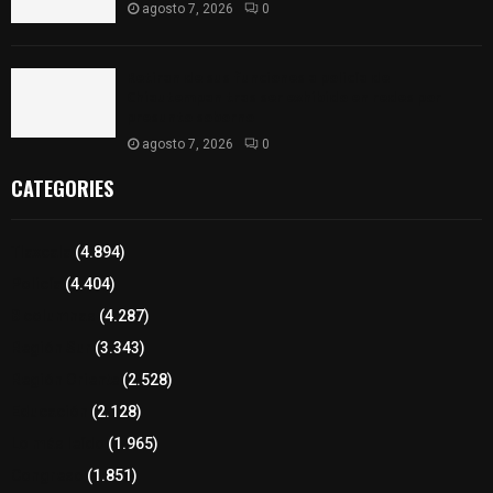
agosto 7, 2026
0
Retiran de sus funciones a policía de
Chiautempan tras ser exhibido en redes por
presunto soborno
agosto 7, 2026
0
CATEGORIES
Tlaxcala
(4.894)
Policía
(4.404)
8 columnas
(4.287)
Región Sur
(3.343)
Región Oriente
(2.528)
Educación
(2.128)
Lo más leído
(1.965)
Congreso
(1.851)