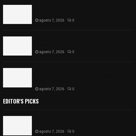
Muere hombre al interior de salón de eventos en
Apizaco
agosto 7, 2026
0
Se accidenta camioneta sobre la carretera
México-Veracruz, a la altura de Hueyotlipan
agosto 7, 2026
0
Retiran de sus funciones a policía de
Chiautempan tras ser exhibido en redes por
presunto soborno
agosto 7, 2026
0
EDITOR'S PICKS
Muere hombre al interior de salón de eventos en
Apizaco
agosto 7, 2026
0