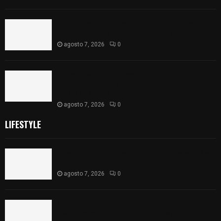
Se accidenta camioneta sobre la carretera
México-Veracruz, a la altura de Hueyotlipan
agosto 7, 2026
0
Retiran de sus funciones a policía de
Chiautempan tras ser exhibido en redes por
presunto soborno
agosto 7, 2026
0
LIFESTYLE
Muere hombre al interior de salón de eventos en
Apizaco
agosto 7, 2026
0
Se accidenta camioneta sobre la carretera
México-Veracruz, a la altura de Hueyotlipan