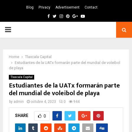
Blog
Privacy
Advertisement
Contact
Facebook
Twitter
Instagram
Pinterest
Google
Youtube
PRIMARY
MENU
Home
Tlaxcala Capital
Estudiantes de la UATx formarán parte del mundial de voleibol
de playa
Tlaxcala Capital
Estudiantes de la UATx formarán parte
del mundial de voleibol de playa
by
admin
octubre 4, 2023
0
944
SHARE
0