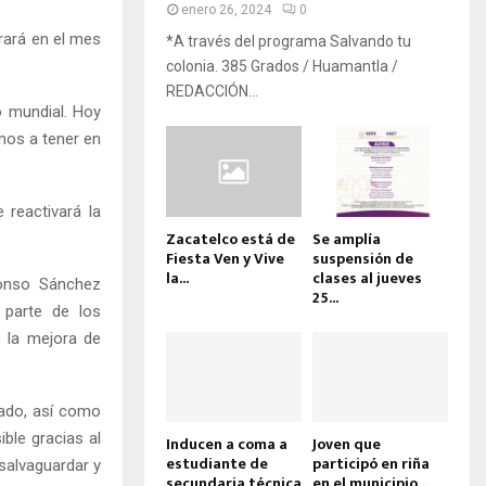
enero 26, 2024
0
brará en el mes
*A través del programa Salvando tu
colonia. 385 Grados / Huamantla /
REDACCIÓN...
o mundial. Hoy
mos a tener en
 reactivará la
Zacatelco está de
Se amplía
Fiesta Ven y Vive
suspensión de
la...
clases al jueves
lfonso Sánchez
25...
 parte de los
 la mejora de
tado, así como
ble gracias al
Inducen a coma a
Joven que
estudiante de
participó en riña
salvaguardar y
secundaria técnica
en el municipio...