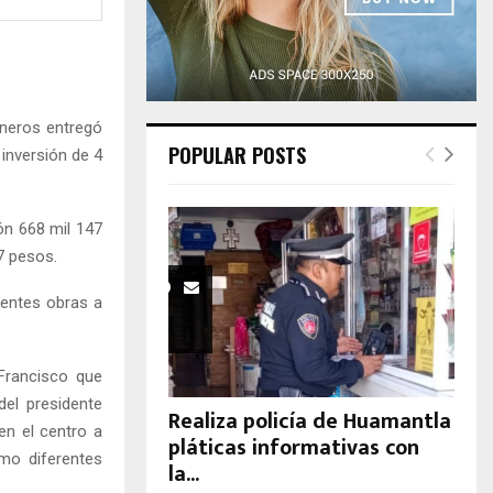
H
sneros entregó
POPULAR POSTS
inversión de 4
lón 668 mil 147
7 pesos.
rentes obras a
 Francisco que
del presidente
Realiza policía de Huamantla
en el centro a
pláticas informativas con
mo diferentes
la...