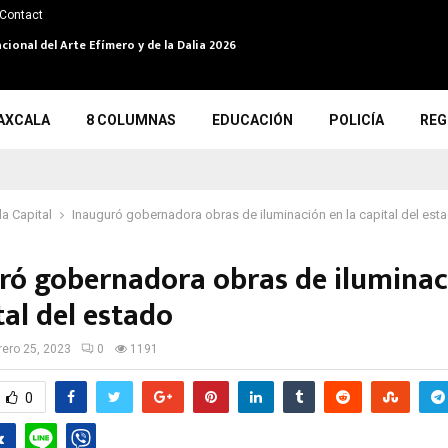
Contact
cional del Arte Efímero y de la Dalia 2026
AXCALA
8 COLUMNAS
EDUCACIÓN
POLICÍA
REG
la Capital
Inauguró gobernadora obras de iluminación en la capital del est
ró gobernadora obras de iluminac
tal del estado
rero 25, 2023
0
1191
0