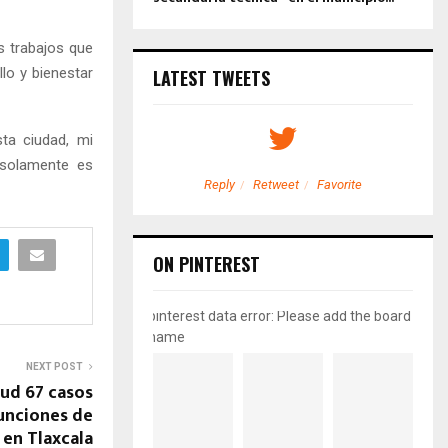
os trabajos que
lo y bienestar
LATEST TWEETS
ta ciudad, mi
 solamente es
etweet
Favorite
Reply
Retweet
Favorite
ON PINTEREST
pinterest data error: Please add the board
name
NEXT POST
lud 67 casos
funciones de
 en Tlaxcala