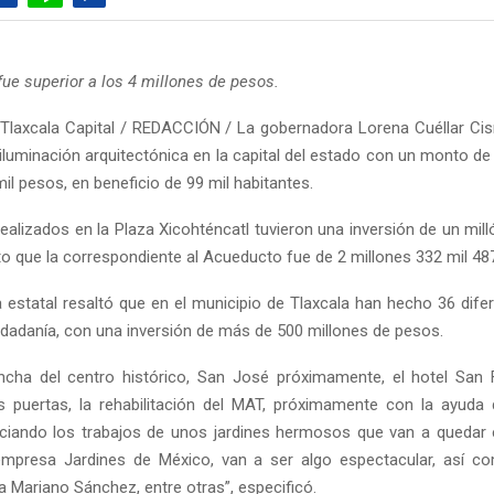
fue superior a los 4 millones de pesos.
Tlaxcala Capital / REDACCIÓN / La gobernadora Lorena Cuéllar Ci
iluminación arquitectónica en la capital del estado con un monto de 
il pesos, en beneficio de 99 mil habitantes.
ealizados en la Plaza Xicohténcatl tuvieron una inversión de un mil
to que la correspondiente al Acueducto fue de 2 millones 332 mil 48
 estatal resaltó que en el municipio de Tlaxcala han hecho 36 dife
iudadanía, con una inversión de más de 500 millones de pesos.
ncha del centro histórico, San José próximamente, el hotel San
 puertas, la rehabilitación del MAT, próximamente con la ayuda 
ciando los trabajos de unos jardines hermosos que van a quedar 
empresa Jardines de México, van a ser algo espectacular, así co
a Mariano Sánchez, entre otras”, especificó.