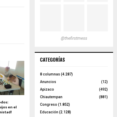
@thefirstmess
CATEGORÍAS
8 columnas
(4.287)
Anuncios
(12)
Apizaco
(492)
Chiautempan
(881)
odos:
Congreso
(1.852)
hijos en el
mistad!
Educación
(2.128)