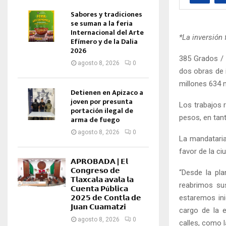
Sabores y tradiciones
se suman a la feria
Internacional del Arte
*La inversión 
Efímero y de la Dalia
2026
385 Grados / 
agosto 8, 2026
0
dos obras de 
millones 634 m
Detienen en Apizaco a
joven por presunta
Los trabajos r
portación ilegal de
pesos, en tan
arma de fuego
agosto 8, 2026
0
La mandataria
favor de la c
𝗔𝗣𝗥𝗢𝗕𝗔𝗗𝗔 | 𝗘𝗹
𝗖𝗼𝗻𝗴𝗿𝗲𝘀𝗼 𝗱𝗲
“Desde la pla
𝗧𝗹𝗮𝘅𝗰𝗮𝗹𝗮 𝗮𝘃𝗮𝗹𝗮 𝗹𝗮
reabrimos sus
𝗖𝘂𝗲𝗻𝘁𝗮 𝗣ú𝗯𝗹𝗶𝗰𝗮
𝟮𝟬𝟮𝟱 𝗱𝗲 𝗖𝗼𝗻𝘁𝗹𝗮 𝗱𝗲
estaremos ini
𝗝𝘂𝗮𝗻 𝗖𝘂𝗮𝗺𝗮𝘁𝘇𝗶
cargo de la 
agosto 8, 2026
0
calles, como l