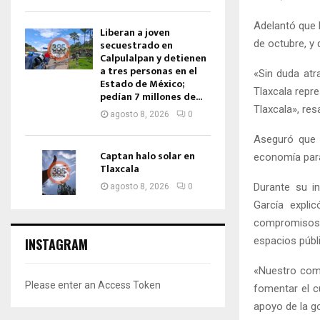
Adelantó que l
Liberan a joven
de octubre, y
secuestrado en
Calpulalpan y detienen
a tres personas en el
«Sin duda atr
Estado de México;
Tlaxcala repr
pedían 7 millones de...
Tlaxcala», resa
agosto 8, 2026
0
Aseguró que c
Captan halo solar en
economía para
Tlaxcala
Durante su in
agosto 8, 2026
0
García expli
compromisos 
espacios públ
INSTAGRAM
«Nuestro comp
Please enter an Access Token
fomentar el c
apoyo de la g