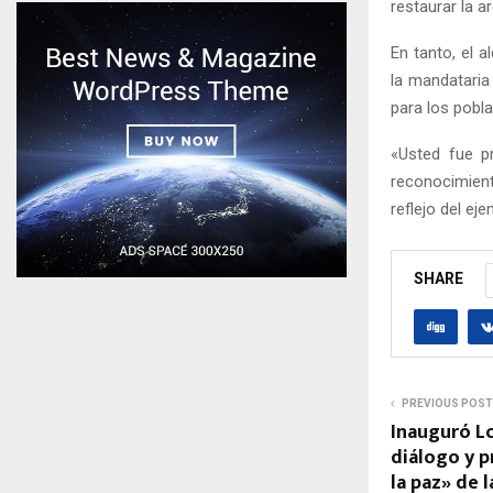
restaurar la a
En tanto, el a
la mandataria
para los pobl
«Usted fue p
reconocimien
reflejo del ej
SHARE
PREVIOUS POST
Inauguró Lo
diálogo y p
la paz» de 