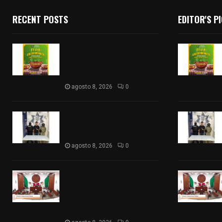
RECENT POSTS
EDITOR'S P
Sabores y tradiciones se
suman a la feria
Internacional del Arte
Efímero y de la Dalia 2026
agosto 8, 2026
0
Detienen en Apizaco a joven
por presunta portación
ilegal de arma de fuego
agosto 8, 2026
0
𝗔𝗣𝗥𝗢𝗕𝗔𝗗𝗔 | 𝗘𝗹
𝗖𝗼𝗻𝗴𝗿𝗲𝘀𝗼 𝗱𝗲 𝗧𝗹𝗮𝘅𝗰𝗮𝗹𝗮
𝗮𝘃𝗮𝗹𝗮 𝗹𝗮 𝗖𝘂𝗲𝗻𝘁𝗮 𝗣ú𝗯𝗹𝗶𝗰𝗮
𝟮𝟬𝟮𝟱 𝗱𝗲 𝗖𝗼𝗻𝘁𝗹𝗮 𝗱𝗲 𝗝𝘂𝗮𝗻
𝗖𝘂𝗮𝗺𝗮𝘁𝘇𝗶