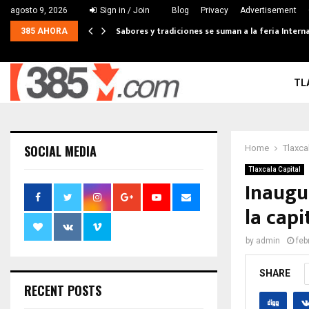
agosto 9, 2026
Sign in / Join
Blog
Privacy
Advertisement
Sabores y tradiciones se suman a la feria Interna
385 AHORA
TL
SOCIAL MEDIA
Home
Tlaxca
Tlaxcala Capital
Inaugu
la capi
by
admin
feb
SHARE
RECENT POSTS