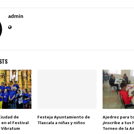
admin
STS
 Ciudad de
Festeja Ayuntamiento de
Ajedrez para t
a en el Festival
Tlaxcala a niñas y niños
¡Inscribe a tus 
l Vibratum
Torneo de la A