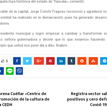
rquitectura histórica del estado de Tlaxcala», comentó.
lcalde de la capital, Jorge Corichi Fragoso reconoció y agradeció l
 estatal ha realizado en la demarcación, pues ha generado desarrol
adores.
residenta municipal y logró empezar a cambiar y transformar es
to señora gobernadora y decirle que lo que estamos haciendo
Reply
Retweet
Favorite
Reply
R
emplo que usted nos pone día a día», finalizó.
0
rena Cuéllar «Centro de
Registra sector sa
romoción de la cultura de
positivos y cero de
la CEDH
Covid-19