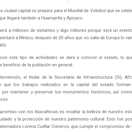
a ciudad capital se prepara para el Mundial de Voleibol que se cele
 que llegará también a Huamantla y Apizaco.
aerá a millones de visitantes y digo millones porque será un event
esentará a México, después de 20 años que no salía de Europa lo va
ltó.
on este tipo de actividades se dará a conocer el estado, lo que
 beneficio de la población en general.
tervención, el titular de la Secretaría de Infraestructura (SI), A
có que los trabajos realizados en la capital del estado forman
por mantener y preservar los monumentos históricos, así como
icos.
romiso con los tlaxcaltecas es resaltar la belleza de nuestro es
uidado y la protección de nuestro patrimonio cultural. Esto fue posi
obernadora Lorena Cuéllar Cisneros, que cumple el compromiso de 