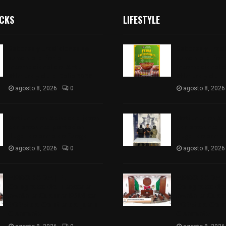
ICKS
LIFESTYLE
Sabores y tradiciones se
Sabores y trad
suman a la feria
suman a la feri
Internacional del Arte
Internacional d
Efímero y de la Dalia 2026
Efímero y de la
agosto 8, 2026
0
agosto 8, 2026
Detienen en Apizaco a joven
Detienen en Ap
por presunta portación
por presunta p
ilegal de arma de fuego
ilegal de arma
agosto 8, 2026
0
agosto 8, 2026
𝗔𝗣𝗥𝗢𝗕𝗔𝗗𝗔 | 𝗘𝗹
𝗔𝗣𝗥𝗢𝗕𝗔𝗗𝗔 | 
𝗖𝗼𝗻𝗴𝗿𝗲𝘀𝗼 𝗱𝗲 𝗧𝗹𝗮𝘅𝗰𝗮𝗹𝗮
𝗖𝗼𝗻𝗴𝗿𝗲𝘀𝗼 𝗱𝗲 
𝗮𝘃𝗮𝗹𝗮 𝗹𝗮 𝗖𝘂𝗲𝗻𝘁𝗮 𝗣ú𝗯𝗹𝗶𝗰𝗮
𝗮𝘃𝗮𝗹𝗮 𝗹𝗮 𝗖𝘂𝗲
𝟮𝟬𝟮𝟱 𝗱𝗲 𝗖𝗼𝗻𝘁𝗹𝗮 𝗱𝗲 𝗝𝘂𝗮𝗻
𝟮𝟬𝟮𝟱 𝗱𝗲 𝗖𝗼𝗻𝘁
𝗖𝘂𝗮𝗺𝗮𝘁𝘇𝗶
𝗖𝘂𝗮𝗺𝗮𝘁𝘇𝗶