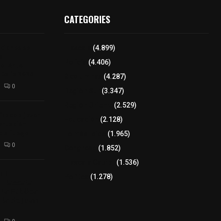
CATEGORIES
iciones se
Tlaxcala
(4.899)
a
Policía
(4.406)
el Arte
 Dalia 2026
8 columnas
(4.287)
0
Región Sur
(3.347)
Región Oriente
(2.529)
izaco a joven
Educación
(2.128)
ortación
 de fuego
Lo más leído
(1.965)
0
Congreso
(1.852)
Tlaxcala Capital
(1.536)
𝗘𝗹
Política
(1.278)
𝗧𝗹𝗮𝘅𝗰𝗮𝗹𝗮
𝘁𝗮 𝗣ú𝗯𝗹𝗶𝗰𝗮
𝗹𝗮 𝗱𝗲 𝗝𝘂𝗮𝗻