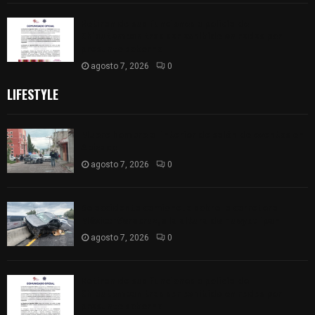
Retiran de sus funciones a policía de
Chiautempan tras ser exhibido en redes por
presunto soborno
agosto 7, 2026
0
LIFESTYLE
Muere hombre al interior de salón de eventos en
Apizaco
agosto 7, 2026
0
Se accidenta camioneta sobre la carretera
México-Veracruz, a la altura de Hueyotlipan
agosto 7, 2026
0
Retiran de sus funciones a policía de
Chiautempan tras ser exhibido en redes por
presunto soborno