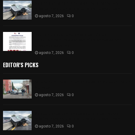
Se accidenta camioneta sobre la carretera
México-Veracruz, a la altura de Hueyotlipan
agosto 7, 2026
0
Retiran de sus funciones a policía de
Chiautempan tras ser exhibido en redes por
presunto soborno
agosto 7, 2026
0
EDITOR'S PICKS
Muere hombre al interior de salón de eventos en
Apizaco
agosto 7, 2026
0
Se accidenta camioneta sobre la carretera
México-Veracruz, a la altura de Hueyotlipan
agosto 7, 2026
0