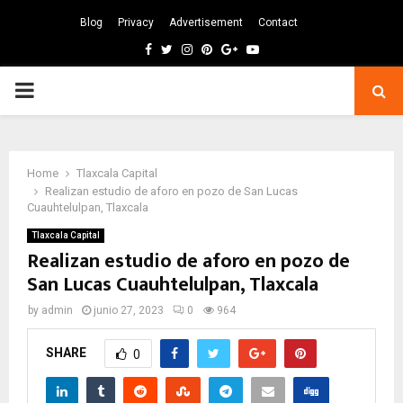
Blog
Privacy
Advertisement
Contact
Facebook
Twitter
Instagram
Pinterest
Google
Youtube
PRIMARY
MENU
Home
Tlaxcala Capital
Realizan estudio de aforo en pozo de San Lucas
Cuauhtelulpan, Tlaxcala
Tlaxcala Capital
Realizan estudio de aforo en pozo de
San Lucas Cuauhtelulpan, Tlaxcala
by
admin
junio 27, 2023
0
964
SHARE
0