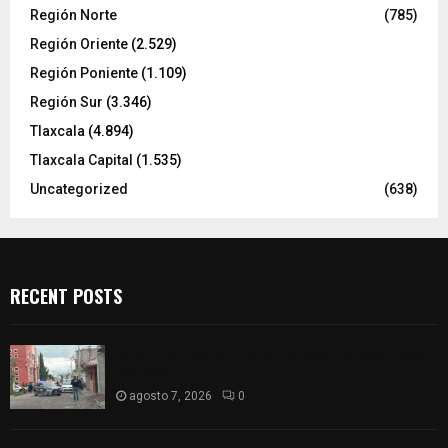
Región Norte
(785)
Región Oriente
(2.529)
Región Poniente
(1.109)
Región Sur
(3.346)
Tlaxcala
(4.894)
Tlaxcala Capital
(1.535)
Uncategorized
(638)
RECENT POSTS
Muere hombre al interior de salón de eventos en
Apizaco
agosto 7, 2026
0