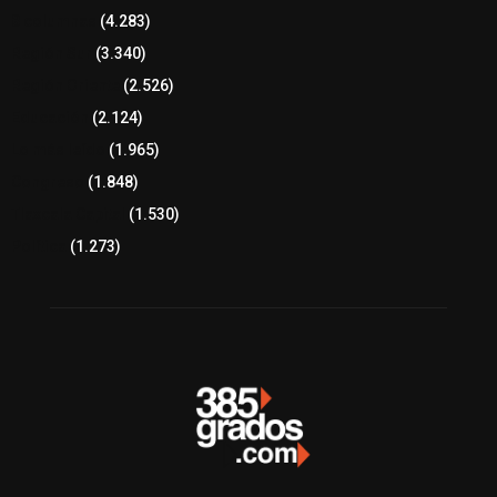
8 columnas
(4.283)
Región Sur
(3.340)
Región Oriente
(2.526)
Educación
(2.124)
Lo más leído
(1.965)
Congreso
(1.848)
Tlaxcala Capital
(1.530)
Política
(1.273)