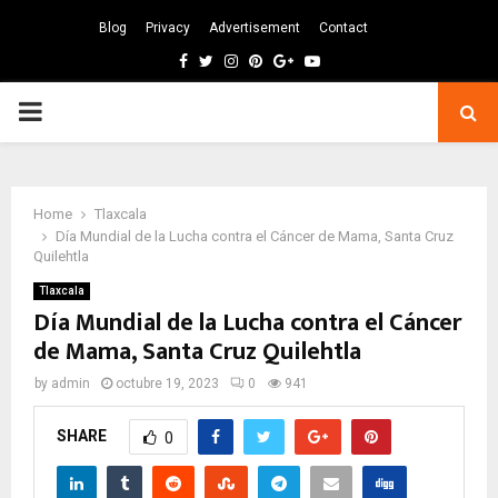
Blog
Privacy
Advertisement
Contact
Facebook
Twitter
Instagram
Pinterest
Google
Youtube
PRIMARY
MENU
Home
Tlaxcala
Día Mundial de la Lucha contra el Cáncer de Mama, Santa Cruz
Quilehtla
Tlaxcala
Día Mundial de la Lucha contra el Cáncer
de Mama, Santa Cruz Quilehtla
by
admin
octubre 19, 2023
0
941
SHARE
0