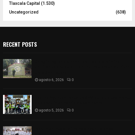
Tlaxcala Capital
(1.530)
Uncategorized
(638)
RECENT POSTS
Colegio legión de honor de Tlaxcala elimina
«militarizado» de su nombre tras orden de cierre
de la SEP federal
agosto 6, 2026
0
Realiza Ayuntamiento de SPM obra de pavimento
de adoquín en barrio de San Pedro
agosto 5, 2026
0
ISSSTE entrega 242 camas hospitalarias
eléctricas a unidades médicas del país