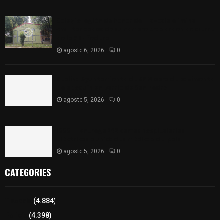
Colegio legión de honor de Tlaxcala elimina
«militarizado» de su nombre tras orden de cierre
de la SEP federal
agosto 6, 2026
0
Realiza Ayuntamiento de SPM obra de pavimento
de adoquín en barrio de San Pedro
agosto 5, 2026
0
ISSSTE entrega 242 camas hospitalarias
eléctricas a unidades médicas del país
agosto 5, 2026
0
CATEGORIES
Tlaxcala
(4.884)
Policía
(4.398)