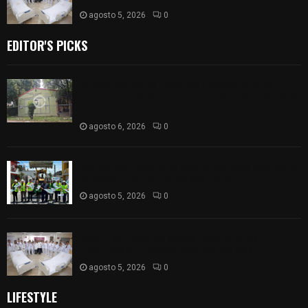
agosto 5, 2026
0
EDITOR'S PICKS
Colegio legión de honor de Tlaxcala elimina
«militarizado» de su nombre tras orden de cierre
de la SEP federal
agosto 6, 2026
0
Realiza Ayuntamiento de SPM obra de pavimento
de adoquín en barrio de San Pedro
agosto 5, 2026
0
ISSSTE entrega 242 camas hospitalarias
eléctricas a unidades médicas del país
agosto 5, 2026
0
LIFESTYLE