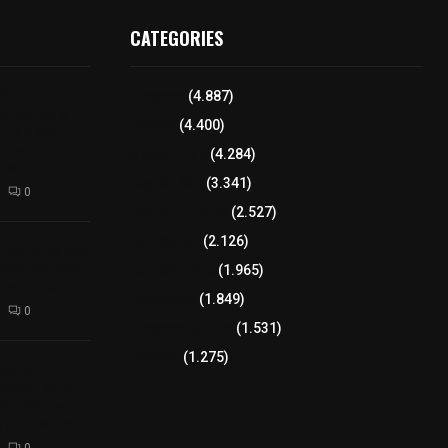
CATEGORIES
aña de
Tlaxcala
(4.887)
de perros y
Policía
(4.400)
Alta y San
n el
8 columnas
(4.284)
epetitla
Región Sur
(3.341)
0
Región Oriente
(2.527)
Educación
(2.126)
 Los Volcanes:
bre con Ford
Lo más leído
(1.965)
con violencia
Congreso
(1.849)
0
Tlaxcala Capital
(1.531)
Política
(1.275)
ve la
cional para
ud y bienestar
 y docentes
0