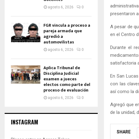
administrativ
agosto 6, 2026
0
presentaron a 
FGR vincula a proceso a
A pesar de que
pareja armada que
en el Centro d
agredió a
automovilistas
Durante el re
agosto 6, 2026
0
medicamentos 
satisfactoria 
Aplica Tribunal de
Disciplina Judicial
En San Lucas 
examen a jueces
con las clave
electos como parte del
proceso de evaluación
así como la d
agosto 6, 2026
0
Agregó que en 
de la unidad, 
INSTAGRAM
SHARE