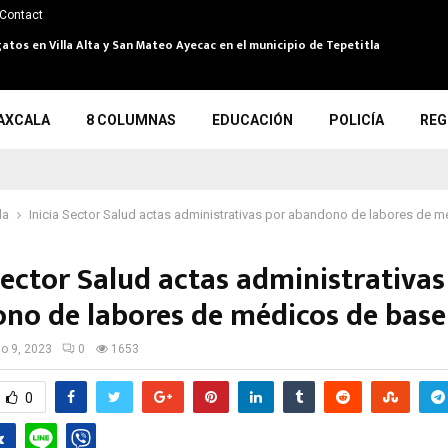
Contact
atos en Villa Alta y San Mateo Ayecac en el municipio de Tepetitla
AXCALA
8 COLUMNAS
EDUCACIÓN
POLICÍA
REG
la
Inicia Sector Salud actas administrativas por abandono de labores de 
Sector Salud actas administrativas
no de labores de médicos de base
io 9, 2023
0
1653
0