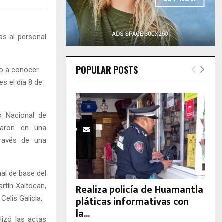
H
as al personal
POPULAR POSTS
dio a conocer
es el día 8 de
o Nacional de
iparon en una
través de una
nal de base del
rtín Xaltocan,
Realiza policía de Huamantla
pláticas informativas con
Celis Galicia.
la...
lizó las actas