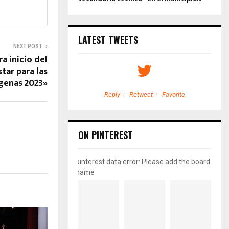
LATEST TWEETS
NEXT POST
 inicio del
tar para las
genas 2023»
etweet
Favorite
Reply
Retweet
Favorite
ON PINTEREST
pinterest data error: Please add the board
name