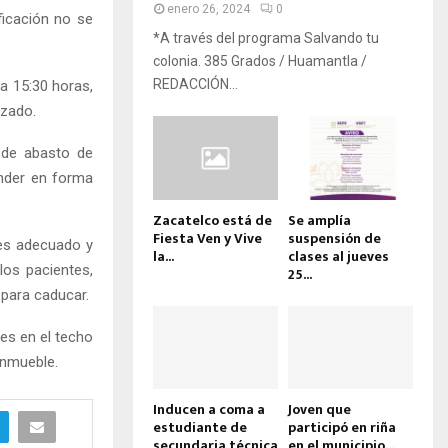
enero 26, 2024
0
ficación no se
*A través del programa Salvando tu
colonia. 385 Grados / Huamantla /
REDACCIÓN...
 a 15:30 horas,
izado.
e de abasto de
ender en forma
Zacatelco está de
Se amplía
Fiesta Ven y Vive
suspensión de
 es adecuado y
la...
clases al jueves
los pacientes,
25...
para caducar.
nes en el techo
inmueble.
Inducen a coma a
Joven que
estudiante de
participó en riña
secundaria técnica
en el municipio...