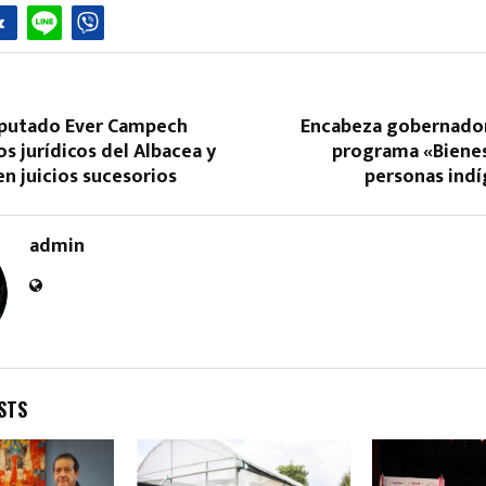
putado Ever Campech
Encabeza gobernadora
os jurídicos del Albacea y
programa «Bienes
n juicios sucesorios
personas indí
Reply
Retweet
Favorite
Reply
R
admin
STS