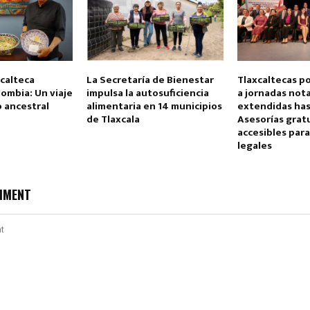
xcalteca
La Secretaría de Bienestar
Tlaxcaltecas p
ombia: Un viaje
impulsa la autosuficiencia
a jornadas nota
 ancestral
alimentaria en 14 municipios
extendidas has
de Tlaxcala
Asesorías gratu
accesibles para
legales
MMENT