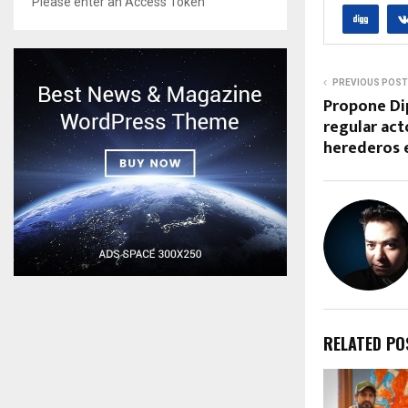
Please enter an Access Token
PREVIOUS POST
Propone Di
regular act
herederos e
RELATED PO