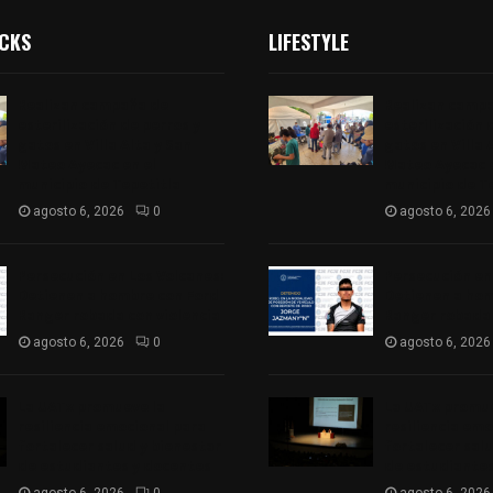
ICKS
LIFESTYLE
Realizan campaña de
Realizan camp
esterilización de perros y
esterilización 
gatos en Villa Alta y San
gatos en Villa 
Mateo Ayecac en el
Mateo Ayecac e
municipio de Tepetitla
municipio de T
agosto 6, 2026
0
agosto 6, 2026
Persecución en Los Volcanes:
Persecución en
Detienen a hombre con Ford
Detienen a hom
Ranger robada con violencia
Ranger robada 
agosto 6, 2026
0
agosto 6, 2026
La UATx promueve la
La UATx promue
resiliencia emocional para
resiliencia emo
fortalecer salud y bienestar
fortalecer sal
de estudiantes y docentes
de estudiantes
agosto 6, 2026
0
agosto 6, 2026