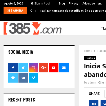
agosto 6, 2026
Sign in / Join
Blog
Privacy
Advertisement
Realizan campaña de esterilización de perros y g
385 AHORA
TL
SOCIAL MEDIA
Home
Tlaxca
Tlaxcala
Inicia 
abando
by
admin
jun
SHARE
RECENT POSTS