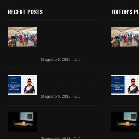
RECENT POSTS
EDITOR'S P
Realizan campaña de
esterilización de perros y
gatos en Villa Alta y San
Mateo Ayecac en el
municipio de Tepetitla
agosto 6, 2026
0
Persecución en Los Volcanes:
Detienen a hombre con Ford
Ranger robada con violencia
agosto 6, 2026
0
La UATx promueve la
resiliencia emocional para
fortalecer salud y bienestar
de estudiantes y docentes
agosto 6, 2026
0