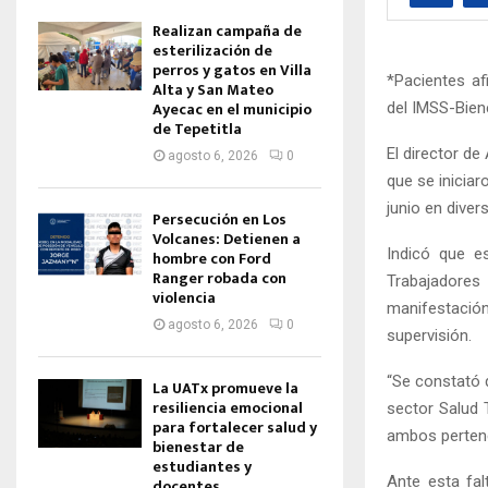
Realizan campaña de
esterilización de
perros y gatos en Villa
*Pacientes af
Alta y San Mateo
Ayecac en el municipio
del IMSS-Bien
de Tepetitla
El director de
agosto 6, 2026
0
que se iniciar
junio en diver
Persecución en Los
Volcanes: Detienen a
Indicó que e
hombre con Ford
Ranger robada con
Trabajadores
violencia
manifestació
agosto 6, 2026
0
supervisión.
“Se constató q
La UATx promueve la
resiliencia emocional
sector Salud 
para fortalecer salud y
ambos pertenec
bienestar de
estudiantes y
Ante esta fal
docentes