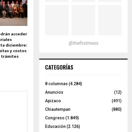
odrán acceder
riales
@thefirstmess
ta diciembre:
itas y costos
 trámites
CATEGORÍAS
8 columnas
(4.284)
Anuncios
(12)
Apizaco
(491)
Chiautempan
(880)
Congreso
(1.849)
Educación
(2.126)