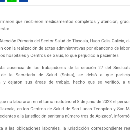
irmaron que recibieron medicamentos completos y atención, graci
estar
 Atención Primaria del Sector Salud de Tlaxcala, Hugo Celis Galicia, 
on con la realización de actas administrativas por abandono de labor
sos hospitales y Centros de Salud, lo que perjudicó a pacientes.
sta ausencia de los trabajadores de la sección 27 del Sindicat
 de la Secretaría de Salud (Sntsa), se debió a que partic
n y dejaron sus áreas de trabajo, hecho que se verificó, a 
ue no laboraron en el turno matutino el 8 de junio de 2023 el perso
Tlaxcala, en los Centros de Salud de San Lucas Tecopilco y San Ma
ientes a la jurisdicción sanitaria número tres de Apizaco”, informó 
ta a las obligaciones laborales, la jurisdicción correspondiente rea