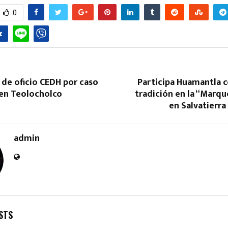
0
a de oficio CEDH por caso
Participa Huamantla c
 en Teolocholco
tradición en la “Marq
en Salvatierr
admin
STS