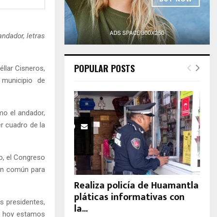
H
andador, letras
POPULAR POSTS
llar Cisneros,
 municipio de
mo el andador,
er cuadro de la
o, el Congreso
ien común para
Realiza policía de Huamantla
pláticas informativas con
s presidentes,
la...
r, hoy estamos