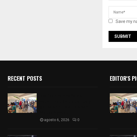
Save my na
RECENT POSTS
EDITOR'S P
Realizan campaña de
esterilización de perros y
gatos en Villa Alta y San
Mateo Ayecac
agosto 6, 2026
0