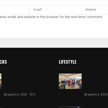
me, email, and website in this browser for the next time I comment.
ICKS
LIFESTYLE
Realizan campaña de
Realizan camp
esterilización de perros y
esterilización 
gatos en Villa Alta y San
gatos en Villa 
Mateo Ayecac
Mateo Ayecac
agosto 6, 2026
0
agosto 6, 2026