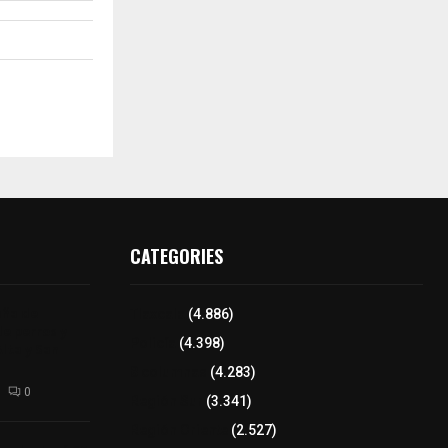
CATEGORIES
aña de
Tlaxcala
(4.886)
de perros y
Policía
(4.398)
Alta y San
8 columnas
(4.283)
0
Región Sur
(3.341)
Región Oriente
(2.527)