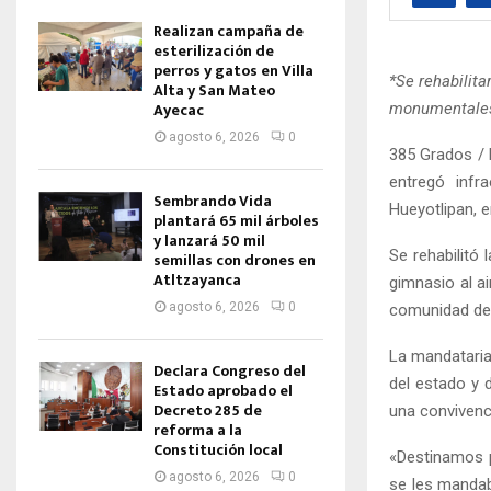
Realizan campaña de
esterilización de
perros y gatos en Villa
*Se rehabilita
Alta y San Mateo
Ayecac
monumentales
agosto 6, 2026
0
385 Grados / 
entregó infr
Sembrando Vida
Hueyotlipan, e
plantará 65 mil árboles
y lanzará 50 mil
Se rehabilitó
semillas con drones en
Atltzayanca
gimnasio al ai
agosto 6, 2026
0
comunidad de
La mandataria
Declara Congreso del
del estado y 
Estado aprobado el
Decreto 285 de
una convivenci
reforma a la
Constitución local
«Destinamos p
agosto 6, 2026
0
se les mandab