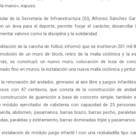
 la mano», expuso.
titular de la Secretaría de Infraestructura (SI), Alfonso Sánchez Ga
n un área para el deporte, permite forjar el carácter, desarrollar 
mentar valores como la disciplina y la solidaridad.
ilitación de la cancha de fútbol, informó que se invirtieron 201 mil
emolición de un muro de block, retiro de la malla ciclónica y la es
emás, se construyó un nuevo muro, colocación de losa de conc
anado fino en muros, la instalación una nueva malla ciclónica y pintur
la renovación del andador, gimnasio al aire libre y juegos infantiles,
esos con 47 centavos, que consta de la construcción de anda
, construcción de guarnición a base de concreto simple; también e
e módulo ejercitador de calistenia con capacidad de 25 personas
uerda, abdomen, pasamanos, barras brazo, barras pecho, paralela
das, paralelas y estiramiento, barras dominadas triple y pasamanos.
instalación de módulo juego infantil l con una resbaladilla tipo ca