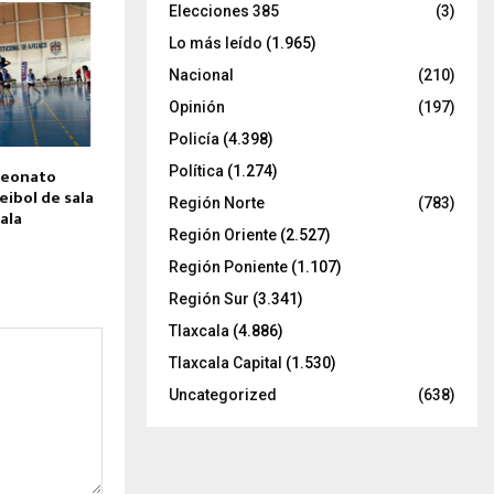
Elecciones 385
(3)
Lo más leído
(1.965)
Nacional
(210)
Opinión
(197)
Policía
(4.398)
Política
(1.274)
peonato
eibol de sala
Región Norte
(783)
ala
Región Oriente
(2.527)
Región Poniente
(1.107)
Región Sur
(3.341)
Tlaxcala
(4.886)
Tlaxcala Capital
(1.530)
Uncategorized
(638)