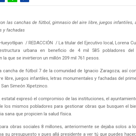
ron las canchas de fútbol, gimnasio del aire libre, juegos infantiles, 
 y fachadas
Hueyotlipan / REDACCIÓN / La titular del Ejecutivo local, Lorena Cué
aestructura urbana en beneficio de 4 mil 585 pobladores del
n la que se invirtieron un millón 209 mil 761 pesos.
 la cancha de fútbol 7 de la comunidad de Ignacio Zaragoza; así co
re libre, juegos infantiles, letras monumentales y fachadas del prim
 San Simeón Xipetzinco.
 estatal expresó el compromiso de las instituciones, el ayuntamient
de los mismos pobladores para gestionar obras que busquen el b
a sana que propicien la salud física.
ara obras sociales 8 millones, anteriormente se dejaba solos a lo
a su presupuesto y pues allá presidente a ver tú que puedes hace