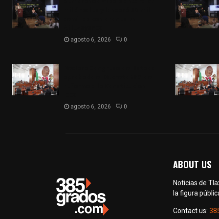
Sembrando Vida plantará 65
mil árboles y lanzará 50 mil
semillas con drones en
Atltzayanca
agosto 6, 2026
0
Declara Congreso del Estado
aprobado el Decreto 285 de
reforma a la Constitución
local
agosto 6, 2026
0
ABOUT US
Noticias de Tl
la figura públic
Contact us:
38