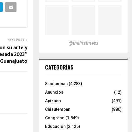
NEXT POST
@thefirstmess
on su arte y
uesada 2023”
a Guanajuato
CATEGORÍAS
8 columnas
(4.283)
Anuncios
(12)
Apizaco
(491)
Chiautempan
(880)
Congreso
(1.849)
Educación
(2.125)