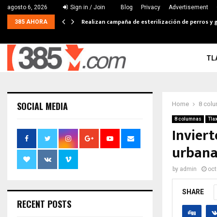
agosto 6, 2026
Sign in / Join
Blog
Privacy
Advertisement
Realizan campaña de esterilización de perros y 
385 AHORA
TL
SOCIAL MEDIA
Home
8 col
8 columnas
Tla
Invier
urbana
by
admin
oct
SHARE
RECENT POSTS