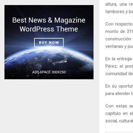
altura, una r
tambores y b
Con respecto 
monto de 319 
construcción 
ventanas y pu
En la entrega
Pérez; el pre
comunidad de 
En su oportu
para atender l
Con estas ac
capítulo en e
social, cultura