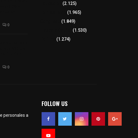
a plantará 65
Educación
(2.125)
anzará 50 mil
rones en
Lo más leído
(1.965)
Congreso
(1.849)
0
Tlaxcala Capital
(1.530)
Política
(1.274)
so del Estado
creto 285 de
onstitución
0
FOLLOW US
te personales a