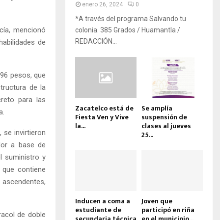
enero 26, 2024
0
*A través del programa Salvando tu
rcía, mencionó
colonia. 385 Grados / Huamantla /
REDACCIÓN...
habilidades de
 896 pesos, que
tructura de la
reto para las
Zacatelco está de
Se amplía
a.
Fiesta Ven y Vive
suspensión de
la...
clases al jueves
 se invirtieron
25...
dor a base de
l suministro y
 que contiene
s ascendentes,
Inducen a coma a
Joven que
estudiante de
participó en riña
racol de doble
secundaria técnica
en el municipio...