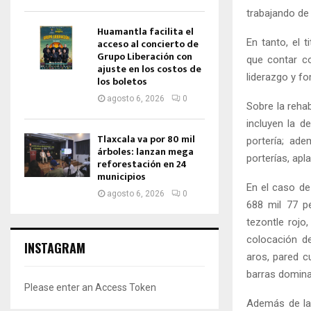
trabajando de
Huamantla facilita el
En tanto, el 
acceso al concierto de
Grupo Liberación con
que contar co
ajuste en los costos de
liderazgo y fo
los boletos
agosto 6, 2026
0
Sobre la rehab
incluyen la d
Tlaxcala va por 80 mil
portería; ad
árboles: lanzan mega
porterías, apl
reforestación en 24
municipios
En el caso de 
agosto 6, 2026
0
688 mil 77 p
tezontle rojo
colocación d
INSTAGRAM
aros, pared c
barras domina
Please enter an Access Token
Además de la 