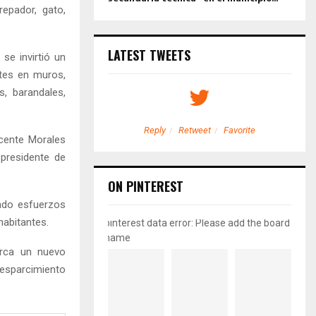
repador, gato,
LATEST TWEETS
se invirtió un
ntes en muros,
s, barandales,
etweet
Favorite
Reply
Retweet
Favorite
icente Morales
 presidente de
ON PINTEREST
ndo esfuerzos
habitantes.
pinterest data error: Please add the board
name
arca un nuevo
 esparcimiento