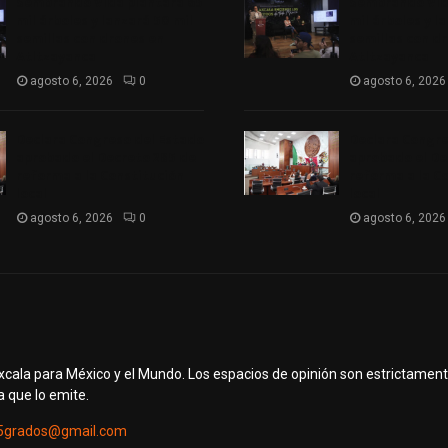
Sembrando Vida plantará 65
Sembrando Vid
mil árboles y lanzará 50 mil
mil árboles y l
semillas con drones en
semillas con d
Atltzayanca
Atltzayanca
agosto 6, 2026
0
agosto 6, 2026
Declara Congreso del Estado
Declara Congre
aprobado el Decreto 285 de
aprobado el De
reforma a la Constitución
reforma a la C
local
local
agosto 6, 2026
0
agosto 6, 2026
axcala para México y el Mundo. Los espacios de opinión son estrictamen
a que lo emite.
5grados@gmail.com