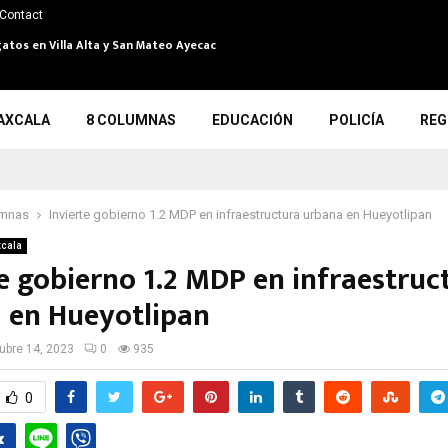
Contact
gatos en Villa Alta y San Mateo Ayecac
AXCALA
8 COLUMNAS
EDUCACIÓN
POLICÍA
REG
umnas
Invierte gobierno 1.2 MDP en infraestructura urbana en Hueyotlipan
xcala
te gobierno 1.2 MDP en infraestruc
 en Hueyotlipan
ubre 14, 2023
0
935
0