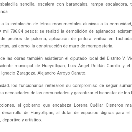
esbaladilla sencilla, escalera con barandales, rampa escaladora, t
anca.
a la instalación de letras monumentales alusivas a la comunidad, 
mil 786.84 pesos; se realizó la demolición de aplanados existe
de pechos de paloma, aplicación de pintura vinílica en fachada
ertas, así como, la construcción de muro de mampostería.
Reply
Retweet
Favorite
Reply
R
 de las obras también asistieron el diputado local del Distrito V, V
sidente municipal de Hueyotlipan, Luis Ángel Roldán Carrillo y el
Ignacio Zaragoza, Alejandro Arroyo Canuto.
nidad, los funcionarios reiteraron su compromiso de seguir suma
as necesidades de las comunidades y garantizar el bienestar de los 
ciones, el gobierno que encabeza Lorena Cuéllar Cisneros m
l desarrollo de Hueyotlipan, al dotar de espacios dignos para el
l, deportivo y artístico.