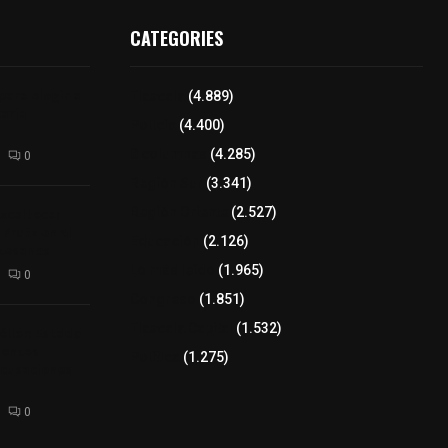
CATEGORIES
para elegir a
Tlaxcala
(4.889)
aria
Policía
(4.400)
8 columnas
(4.285)
0
Región Sur
(3.341)
xcalteca:
Región Oriente
(2.527)
Frutz en el
Educación
(2.126)
tesanos
Lo más leído
(1.965)
0
Congreso
(1.851)
Tlaxcala Capital
(1.532)
éllar: Estado
uentes
Política
(1.275)
acusaciones
0