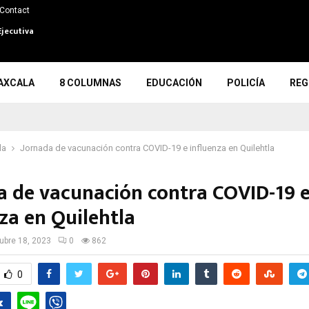
Contact
Ejecutiva
AXCALA
8 COLUMNAS
EDUCACIÓN
POLICÍA
REG
la
Jornada de vacunación contra COVID-19 e influenza en Quilehtla
a de vacunación contra COVID-19 
za en Quilehtla
ubre 18, 2023
0
862
0