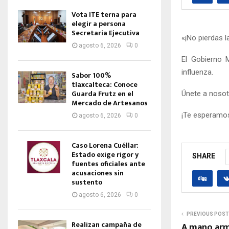
Vota ITE terna para
elegir a persona
Secretaria Ejecutiva
«¡No pierdas l
agosto 6, 2026
0
El Gobierno M
influenza.
Sabor 100%
tlaxcalteca: Conoce
Guarda Frutz en el
Únete a nosot
Mercado de Artesanos
¡Te esperamos
agosto 6, 2026
0
Caso Lorena Cuéllar:
Estado exige rigor y
SHARE
fuentes oficiales ante
acusaciones sin
sustento
agosto 6, 2026
0
PREVIOUS POST
Realizan campaña de
A mano arma