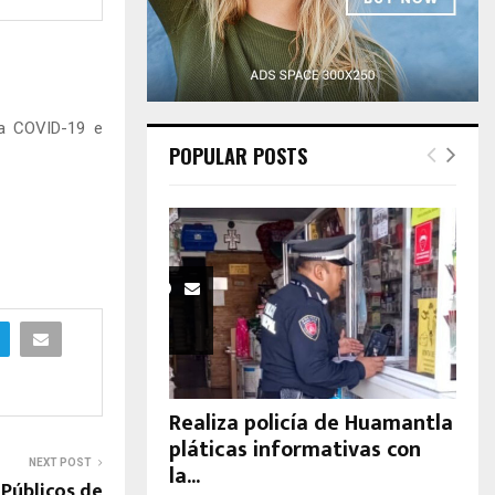
H
tra COVID-19 e
POPULAR POSTS
Realiza policía de Huamantla
pláticas informativas con
NEXT POST
la...
Públicos de