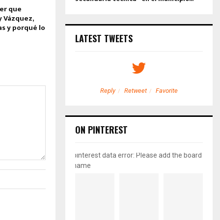
jer que
y Vázquez,
s y porqué lo
LATEST TWEETS
etweet
Favorite
Reply
Retweet
Favorite
ON PINTEREST
pinterest data error: Please add the board
name