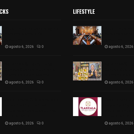
ICKS
LIFESTYLE
Vota ITE terna para elegir a
Vota ITE terna 
persona Secretaria
persona Secret
Ejecutiva
Ejecutiva
agosto 6, 2026
0
agosto 6, 2026
Sabor 100% tlaxcalteca:
Sabor 100% tla
Conoce Guarda Frutz en el
Conoce Guarda 
Mercado de Artesanos
Mercado de Ar
agosto 6, 2026
0
agosto 6, 2026
Caso Lorena Cuéllar: Estado
Caso Lorena Cu
exige rigor y fuentes
exige rigor y f
oficiales ante acusaciones
oficiales ante 
sin sustento
sin sustento
agosto 6, 2026
0
agosto 6, 2026