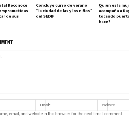
atal Reconoce
Concluye curso de verano
Quién es la mu
Comprometidas
“la ciudad de las y los niños”
acompaña a Ra
tar de sus
del SEDIF
tocando puerta
hace?
MMENT
Reply
Retweet
Favorite
Reply
R
me, email, and website in this browser for the next time I comment.