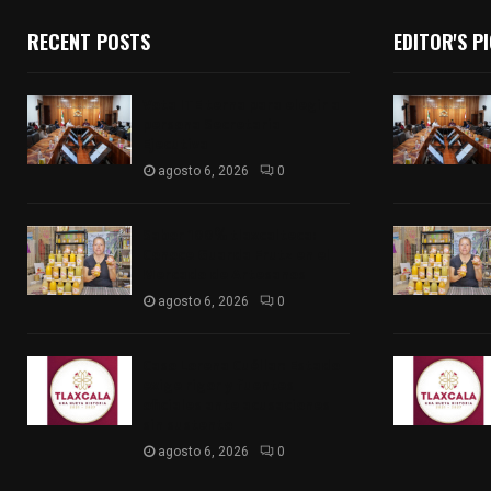
RECENT POSTS
EDITOR'S P
Vota ITE terna para elegir a
persona Secretaria
Ejecutiva
agosto 6, 2026
0
Sabor 100% tlaxcalteca:
Conoce Guarda Frutz en el
Mercado de Artesanos
agosto 6, 2026
0
Caso Lorena Cuéllar: Estado
exige rigor y fuentes
oficiales ante acusaciones
sin sustento
agosto 6, 2026
0