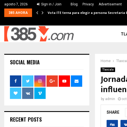
agosto 7, 2026
Sign in / Join
Blog
Privacy
Advertisement
Vota ITE terna para elegir a persona Secretaria 
385 AHORA
TL
SOCIAL MEDIA
Home
Tlaxca
Tlaxcala
Jornad
influen
by
admin
oct
SHARE
RECENT POSTS