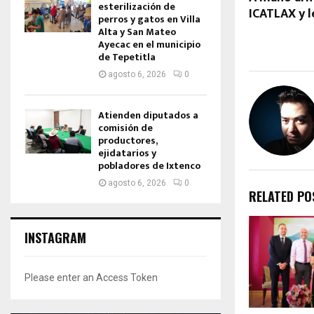
esterilización de
ICATLAX y 
perros y gatos en Villa
Alta y San Mateo
Ayecac en el municipio
de Tepetitla
agosto 6, 2026
0
Atienden diputados a
comisión de
productores,
ejidatarios y
pobladores de Ixtenco
agosto 6, 2026
0
RELATED PO
INSTAGRAM
Please enter an Access Token