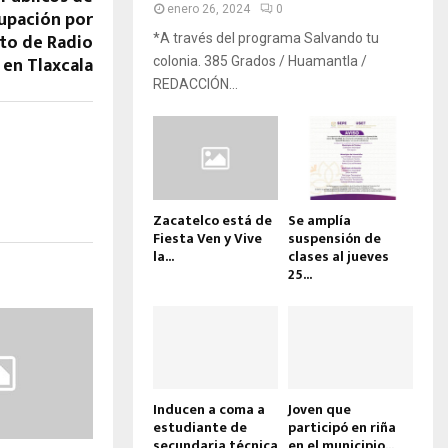
enero 26, 2024
0
upación por
to de Radio
*A través del programa Salvando tu
 en Tlaxcala
colonia. 385 Grados / Huamantla /
REDACCIÓN...
Zacatelco está de
Se amplía
Fiesta Ven y Vive
suspensión de
la...
clases al jueves
25...
Inducen a coma a
Joven que
estudiante de
participó en riña
secundaria técnica
en el municipio...