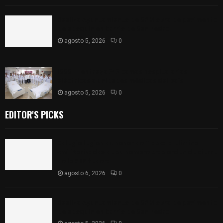
Realiza Ayuntamiento de SPM obra de pavimento
de adoquín en barrio de San Pedro
agosto 5, 2026
0
ISSSTE entrega 242 camas hospitalarias
eléctricas a unidades médicas del país
agosto 5, 2026
0
EDITOR'S PICKS
Colegio legión de honor de Tlaxcala elimina
«militarizado» de su nombre tras orden de cierre
de la SEP federal
agosto 6, 2026
0
Realiza Ayuntamiento de SPM obra de pavimento
de adoquín en barrio de San Pedro