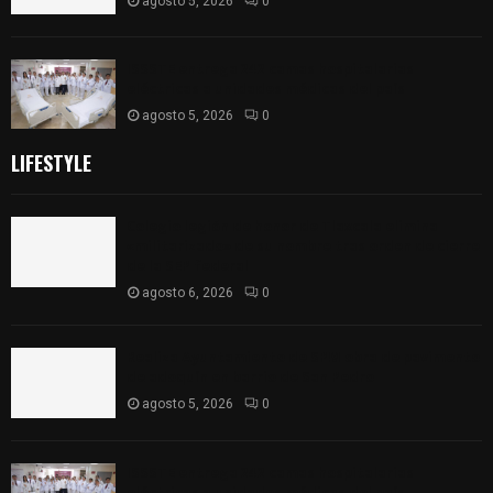
agosto 5, 2026
0
ISSSTE entrega 242 camas hospitalarias
eléctricas a unidades médicas del país
agosto 5, 2026
0
LIFESTYLE
Colegio legión de honor de Tlaxcala elimina
«militarizado» de su nombre tras orden de cierre
de la SEP federal
agosto 6, 2026
0
Realiza Ayuntamiento de SPM obra de pavimento
de adoquín en barrio de San Pedro
agosto 5, 2026
0
ISSSTE entrega 242 camas hospitalarias
eléctricas a unidades médicas del país