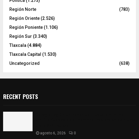
Política
(1.273)
Región Norte
(783)
Región Oriente
(2.526)
Región Poniente
(1.106)
Región Sur
(3.340)
Tlaxcala
(4.884)
Tlaxcala Capital
(1.530)
Uncategorized
(638)
RECENT POSTS
Colegio legión de honor de Tlaxcala elimina
«militarizado» de su nombre tras orden de cierre
de la SEP federal
agosto 6, 2026
0