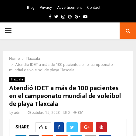
Blog
Privacy
Advertisement
Contact
Facebook
Twitter
Instagram
Pinterest
Google
Youtube
PRIMARY
MENU
Home
Tlaxcala
Atendió IDET a más de 100 pacientes en el campeonato
mundial de voleibol de playa Tlaxcala
Tlaxcala
Atendió IDET a más de 100 pacientes
en el campeonato mundial de voleibol
de playa Tlaxcala
by
admin
octubre 15, 2023
0
861
SHARE
0