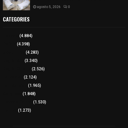
agosto 5, 2026
0
CATEGORIES
Tlaxcala
(4.884)
Policía
(4.398)
8 columnas
(4.283)
Región Sur
(3.340)
Región Oriente
(2.526)
Educación
(2.124)
Lo más leído
(1.965)
Congreso
(1.848)
Tlaxcala Capital
(1.530)
Política
(1.273)