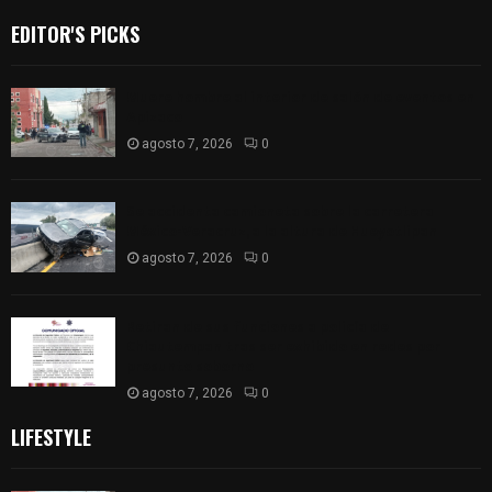
EDITOR'S PICKS
Muere hombre al interior de salón de eventos en
Apizaco
agosto 7, 2026
0
Se accidenta camioneta sobre la carretera
México-Veracruz, a la altura de Hueyotlipan
agosto 7, 2026
0
Retiran de sus funciones a policía de
Chiautempan tras ser exhibido en redes por
presunto soborno
agosto 7, 2026
0
LIFESTYLE