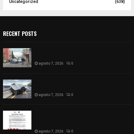
Uncategorized
(638)
RECENT POSTS
Muere hombre al interior de salón de eventos en
Apizaco
agosto 7, 2026
0
Se accidenta camioneta sobre la carretera
México-Veracruz, a la altura de Hueyotlipan
agosto 7, 2026
0
Retiran de sus funciones a policía de
Chiautempan tras ser exhibido en redes por
presunto soborno
agosto 7, 2026
0