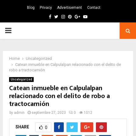
Blog
Privacy
Advertisement
Contact
Facebook
Twitter
Instagram
Pinterest
Google
Youtube
PRIMARY
MENU
Home
Uncategorized
Catean inmueble en Calpulalpan relacionado con el delito de
robo a tractocamión
Uncategorized
Catean inmueble en Calpulalpan
relacionado con el delito de robo a
tractocamión
by
admin
septiembre 27, 2023
0
1012
SHARE
0