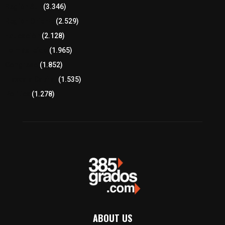
Región Sur
(3.346)
Región Oriente
(2.529)
Educación
(2.128)
Lo más leído
(1.965)
Congreso
(1.852)
Tlaxcala Capital
(1.535)
Política
(1.278)
ABOUT US