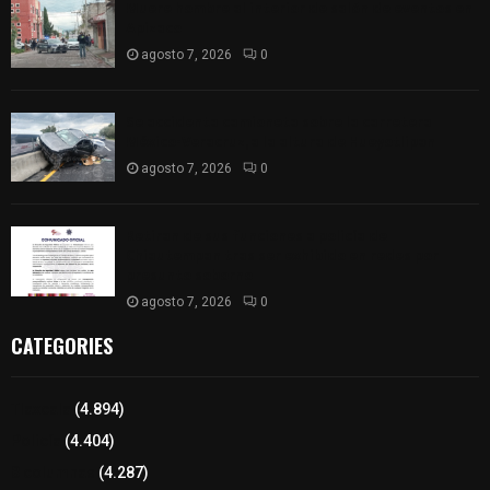
Muere hombre al interior de salón de eventos en
Apizaco
agosto 7, 2026
0
Se accidenta camioneta sobre la carretera
México-Veracruz, a la altura de Hueyotlipan
agosto 7, 2026
0
Retiran de sus funciones a policía de
Chiautempan tras ser exhibido en redes por
presunto soborno
agosto 7, 2026
0
CATEGORIES
Tlaxcala
(4.894)
Policía
(4.404)
8 columnas
(4.287)