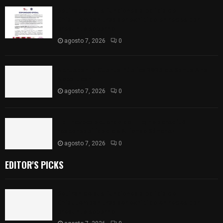
Retiran de sus funciones a policía de
Chiautempan tras ser exhibido en redes por
presunto soborno
agosto 7, 2026
0
Aprueban la Cuenta Pública 2025 de Santa Ana
Nopalucan
agosto 7, 2026
0
TET revoca acuerdo del ITE; no acreditó
responsabilidad de Alfonso Sánchez
agosto 7, 2026
0
EDITOR'S PICKS
Retiran de sus funciones a policía de
Chiautempan tras ser exhibido en redes por
presunto soborno