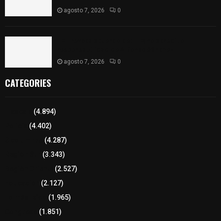
agosto 7, 2026
0
TET revoca acuerdo del ITE; no acreditó
responsabilidad de Alfonso Sánchez
agosto 7, 2026
0
CATEGORIES
Tlaxcala
(4.894)
Policía
(4.402)
8 columnas
(4.287)
Región Sur
(3.343)
Región Oriente
(2.527)
Educación
(2.127)
Lo más leído
(1.965)
Congreso
(1.851)