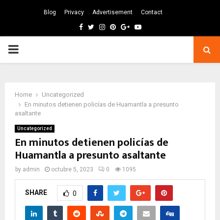
Blog
Privacy
Advertisement
Contact
Facebook
Twitter
Instagram
Pinterest
Google
Youtube
PRIMARY
MENU
Home
Uncategorized
En minutos detienen policías de Huamantla a presunto
asaltante
Uncategorized
En minutos detienen policías de
Huamantla a presunto asaltante
by
admin
octubre 5, 2023
0
1095
SHARE
0