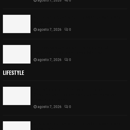
agosto 7, 2026
0
Aprueban la Cuenta Pública 2025 de Santa Ana
Nopalucan
agosto 7, 2026
0
TET revoca acuerdo del ITE; no acreditó
responsabilidad de Alfonso Sánchez
agosto 7, 2026
0
LIFESTYLE
Retiran de sus funciones a policía de
Chiautempan tras ser exhibido en redes por
presunto soborno
agosto 7, 2026
0
Aprueban la Cuenta Pública 2025 de Santa Ana
Nopalucan