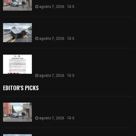
agosto 7, 2026
0
Se accidenta camioneta sobre la carretera
México-Veracruz, a la altura de Hueyotlipan
agosto 7, 2026
0
Retiran de sus funciones a policía de
Chiautempan tras ser exhibido en redes por
presunto soborno
agosto 7, 2026
0
EDITOR'S PICKS
Muere hombre al interior de salón de eventos en
Apizaco
agosto 7, 2026
0