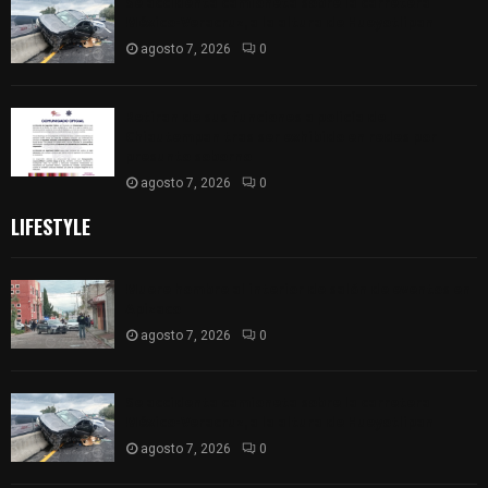
Se accidenta camioneta sobre la carretera
México-Veracruz, a la altura de Hueyotlipan
agosto 7, 2026
0
Retiran de sus funciones a policía de
Chiautempan tras ser exhibido en redes por
presunto soborno
agosto 7, 2026
0
LIFESTYLE
Muere hombre al interior de salón de eventos en
Apizaco
agosto 7, 2026
0
Se accidenta camioneta sobre la carretera
México-Veracruz, a la altura de Hueyotlipan
agosto 7, 2026
0