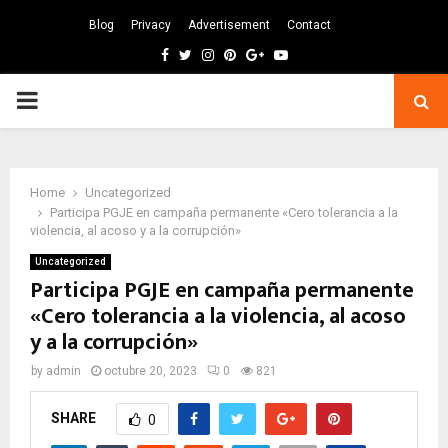
Blog
Privacy
Advertisement
Contact
Facebook
Twitter
Instagram
Pinterest
Google
Youtube
PRIMARY
MENU
Home
Uncategorized
Participa PGJE en campaña permanente «Cero tolerancia a la
violencia, al acoso y a la corrupción»
Uncategorized
Participa PGJE en campaña permanente
«Cero tolerancia a la violencia, al acoso
y a la corrupción»
by
admin
octubre 20, 2023
0
821
SHARE
0