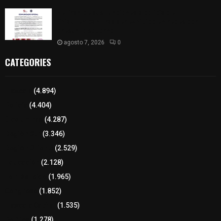
Retiran de sus funciones a policía de
Chiautempan tras ser exhibido en redes por
presunto soborno
agosto 7, 2026
0
CATEGORIES
Tlaxcala
(4.894)
Policía
(4.404)
8 columnas
(4.287)
Región Sur
(3.346)
Región Oriente
(2.529)
Educación
(2.128)
Lo más leído
(1.965)
Congreso
(1.852)
Tlaxcala Capital
(1.535)
Política
(1.278)