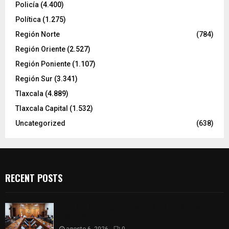
Policía
(4.400)
Política
(1.275)
Región Norte
(784)
Región Oriente
(2.527)
Región Poniente
(1.107)
Región Sur
(3.341)
Tlaxcala
(4.889)
Tlaxcala Capital
(1.532)
Uncategorized
(638)
RECENT POSTS
Vota ITE terna para elegir a persona Secretaria
Ejecutiva