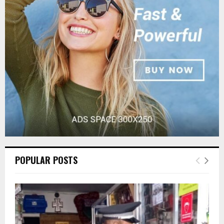
r
R
:
C
H
POPULAR POSTS