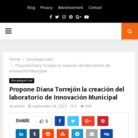
Blog
Privacy
Advertisement
Contact
Facebook
Twitter
Instagram
Pinterest
Google
Youtube
PRIMARY
MENU
Home
Uncategorized
Propone Diana Torrejón la creación del laboratorio de
Innovación Municipal
Uncategorized
Propone Diana Torrejón la creación del
laboratorio de Innovación Municipal
by
admin
septiembre 26, 2023
0
958
SHARE
0