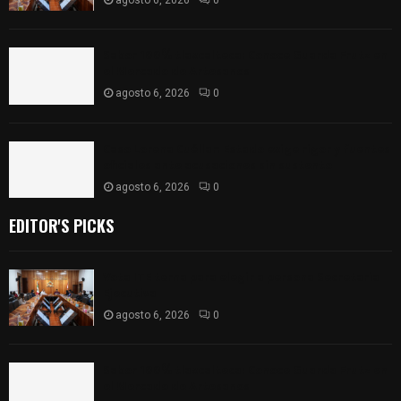
agosto 6, 2026
0
Sabor 100% tlaxcalteca: Conoce Guarda Frutz en
el Mercado de Artesanos
agosto 6, 2026
0
Caso Lorena Cuéllar: Estado exige rigor y fuentes
oficiales ante acusaciones sin sustento
agosto 6, 2026
0
EDITOR'S PICKS
Vota ITE terna para elegir a persona Secretaria
Ejecutiva
agosto 6, 2026
0
Sabor 100% tlaxcalteca: Conoce Guarda Frutz en
el Mercado de Artesanos