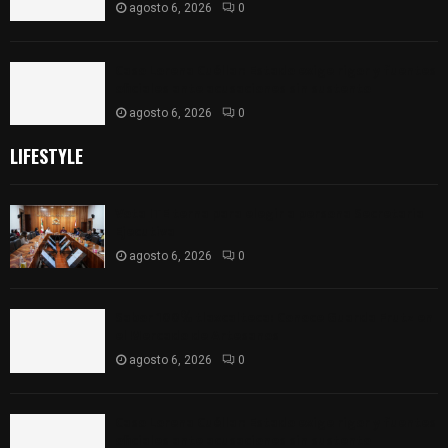
agosto 6, 2026
0
Caso Lorena Cuéllar: Estado exige rigor y fuentes
oficiales ante acusaciones sin sustento
agosto 6, 2026
0
LIFESTYLE
Vota ITE terna para elegir a persona Secretaria
Ejecutiva
agosto 6, 2026
0
Sabor 100% tlaxcalteca: Conoce Guarda Frutz en
el Mercado de Artesanos
agosto 6, 2026
0
Caso Lorena Cuéllar: Estado exige rigor y fuentes
oficiales ante acusaciones sin sustento