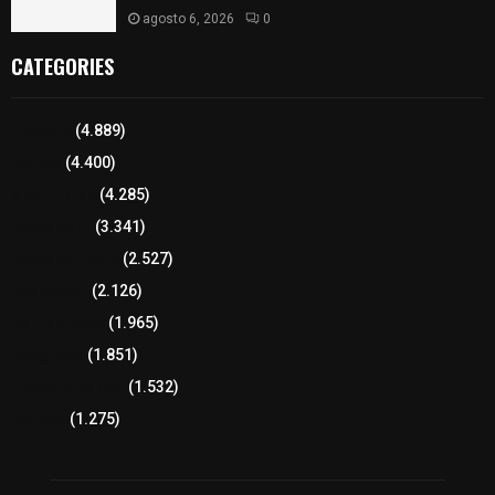
agosto 6, 2026
0
CATEGORIES
Tlaxcala
(4.889)
Policía
(4.400)
8 columnas
(4.285)
Región Sur
(3.341)
Región Oriente
(2.527)
Educación
(2.126)
Lo más leído
(1.965)
Congreso
(1.851)
Tlaxcala Capital
(1.532)
Política
(1.275)