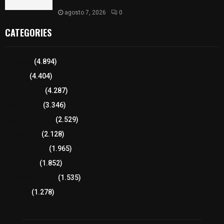
presunto soborno
agosto 7, 2026
0
CATEGORIES
Tlaxcala
(4.894)
Policía
(4.404)
8 columnas
(4.287)
Región Sur
(3.346)
Región Oriente
(2.529)
Educación
(2.128)
Lo más leído
(1.965)
Congreso
(1.852)
Tlaxcala Capital
(1.535)
Política
(1.278)