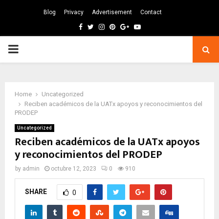
Blog
Privacy
Advertisement
Contact
Facebook
Twitter
Instagram
Pinterest
Google
Youtube
PRIMARY
MENU
Home
Uncategorized
Reciben académicos de la UATx apoyos y reconocimientos del
PRODEP
Uncategorized
Reciben académicos de la UATx apoyos
y reconocimientos del PRODEP
by
admin
octubre 12, 2023
0
910
SHARE
0