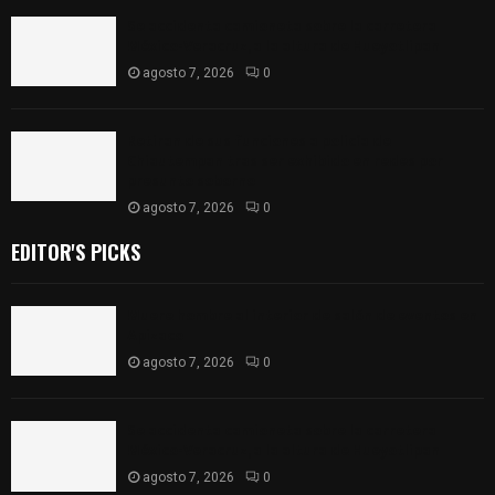
Se accidenta camioneta sobre la carretera
México-Veracruz, a la altura de Hueyotlipan
agosto 7, 2026
0
Retiran de sus funciones a policía de
Chiautempan tras ser exhibido en redes por
presunto soborno
agosto 7, 2026
0
EDITOR'S PICKS
Muere hombre al interior de salón de eventos en
Apizaco
agosto 7, 2026
0
Se accidenta camioneta sobre la carretera
México-Veracruz, a la altura de Hueyotlipan
agosto 7, 2026
0