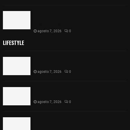
Retiran de sus funciones a policía de
Chiautempan tras ser exhibido en redes por
presunto soborno
agosto 7, 2026
0
LIFESTYLE
Muere hombre al interior de salón de eventos en
Apizaco
agosto 7, 2026
0
Se accidenta camioneta sobre la carretera
México-Veracruz, a la altura de Hueyotlipan
agosto 7, 2026
0
Retiran de sus funciones a policía de
Chiautempan tras ser exhibido en redes por