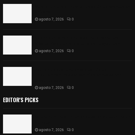
Muere hombre al interior de salón de eventos en
Apizaco
agosto 7, 2026
0
Se accidenta camioneta sobre la carretera
México-Veracruz, a la altura de Hueyotlipan
agosto 7, 2026
0
Retiran de sus funciones a policía de
Chiautempan tras ser exhibido en redes por
presunto soborno
agosto 7, 2026
0
EDITOR'S PICKS
Muere hombre al interior de salón de eventos en
Apizaco
agosto 7, 2026
0