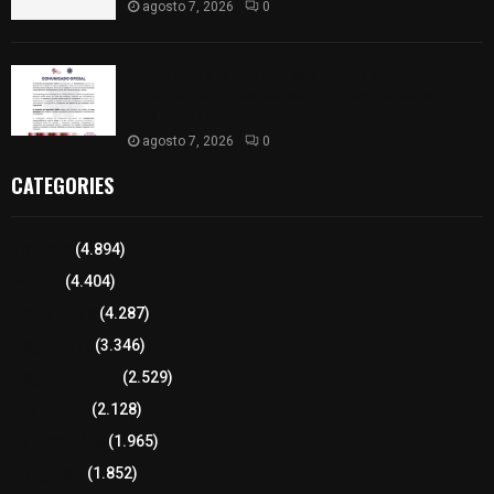
agosto 7, 2026
0
Retiran de sus funciones a policía de
Chiautempan tras ser exhibido en redes por
presunto soborno
agosto 7, 2026
0
CATEGORIES
Tlaxcala
(4.894)
Policía
(4.404)
8 columnas
(4.287)
Región Sur
(3.346)
Región Oriente
(2.529)
Educación
(2.128)
Lo más leído
(1.965)
Congreso
(1.852)