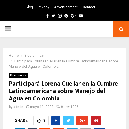
Blog
Privacy
Advertisement
Contact
Facebook
Twitter
Instagram
Pinterest
Google
Youtube
PRIMARY
MENU
Home
8 columnas
Participará Lorena Cuellar en la Cumbre Latinoamericana sobre
Manejo del Agua en Colombia
8 columnas
Participará Lorena Cuellar en la Cumbre
Latinoamericana sobre Manejo del
Agua en Colombia
by
admin
mayo 19, 2023
0
1006
SHARE
0