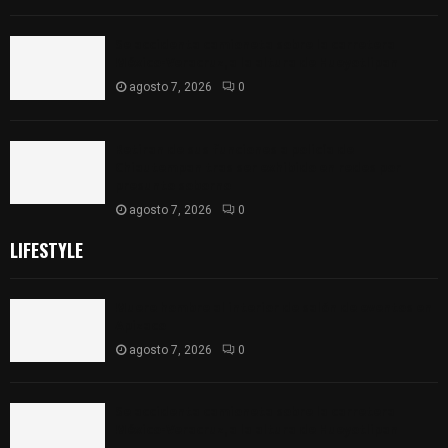
Se accidenta camioneta sobre la carretera
México-Veracruz, a la altura de Hueyotlipan
agosto 7, 2026
0
Retiran de sus funciones a policía de
Chiautempan tras ser exhibido en redes por
presunto soborno
agosto 7, 2026
0
LIFESTYLE
Muere hombre al interior de salón de eventos en
Apizaco
agosto 7, 2026
0
Se accidenta camioneta sobre la carretera
México-Veracruz, a la altura de Hueyotlipan