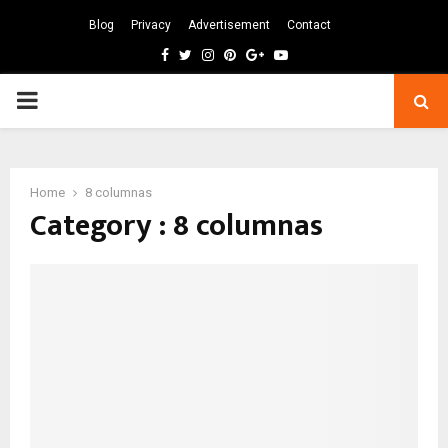
Blog
Privacy
Advertisement
Contact
Facebook
Twitter
Instagram
Pinterest
Google
Youtube
PRIMARY
MENU
Home
8 columnas
Category : 8 columnas