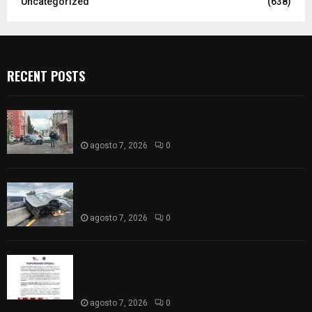
Uncategorized
(638)
RECENT POSTS
Muere hombre al interior de salón de eventos en
Apizaco
agosto 7, 2026
0
Se accidenta camioneta sobre la carretera
México-Veracruz, a la altura de Hueyotlipan
agosto 7, 2026
0
Retiran de sus funciones a policía de
Chiautempan tras ser exhibido en redes por
presunto soborno
agosto 7, 2026
0