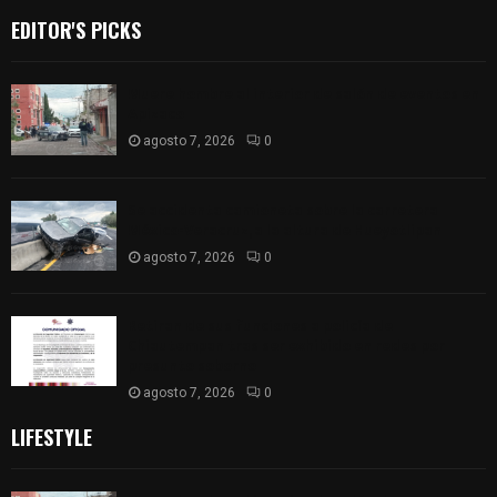
EDITOR'S PICKS
Muere hombre al interior de salón de eventos en
Apizaco
agosto 7, 2026
0
Se accidenta camioneta sobre la carretera
México-Veracruz, a la altura de Hueyotlipan
agosto 7, 2026
0
Retiran de sus funciones a policía de
Chiautempan tras ser exhibido en redes por
presunto soborno
agosto 7, 2026
0
LIFESTYLE