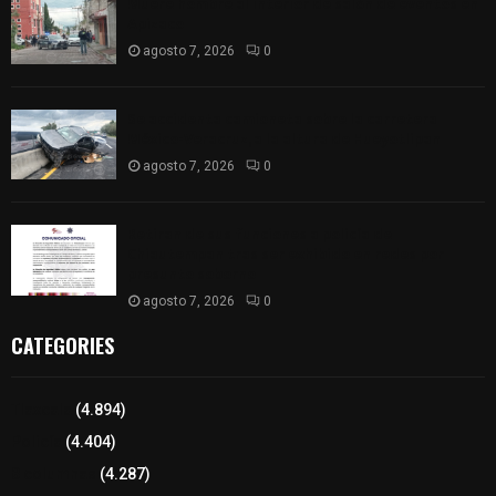
Muere hombre al interior de salón de eventos en
Apizaco
agosto 7, 2026
0
Se accidenta camioneta sobre la carretera
México-Veracruz, a la altura de Hueyotlipan
agosto 7, 2026
0
Retiran de sus funciones a policía de
Chiautempan tras ser exhibido en redes por
presunto soborno
agosto 7, 2026
0
CATEGORIES
Tlaxcala
(4.894)
Policía
(4.404)
8 columnas
(4.287)