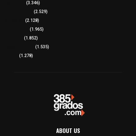
Región Sur
(3.346)
Región Oriente
(2.529)
Educación
(2.128)
Lo más leído
(1.965)
Congreso
(1.852)
Tlaxcala Capital
(1.535)
Política
(1.278)
ABOUT US