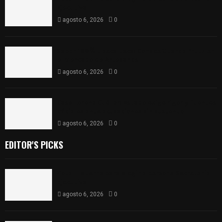
Ejecutiva
agosto 6, 2026
0
Sabor 100% tlaxcalteca: Conoce Guarda Frutz en
el Mercado de Artesanos
agosto 6, 2026
0
Caso Lorena Cuéllar: Estado exige rigor y fuentes
oficiales ante acusaciones sin sustento
agosto 6, 2026
0
EDITOR'S PICKS
Vota ITE terna para elegir a persona Secretaria
Ejecutiva
agosto 6, 2026
0