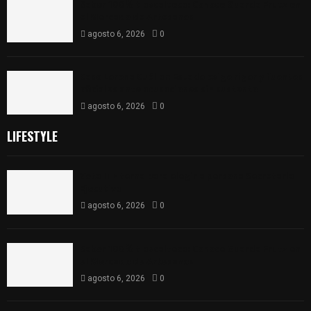
Sabor 100% tlaxcalteca: Conoce Guarda Frutz en
el Mercado de Artesanos
agosto 6, 2026
0
Caso Lorena Cuéllar: Estado exige rigor y fuentes
oficiales ante acusaciones sin sustento
agosto 6, 2026
0
LIFESTYLE
Vota ITE terna para elegir a persona Secretaria
Ejecutiva
agosto 6, 2026
0
Sabor 100% tlaxcalteca: Conoce Guarda Frutz en
el Mercado de Artesanos
agosto 6, 2026
0