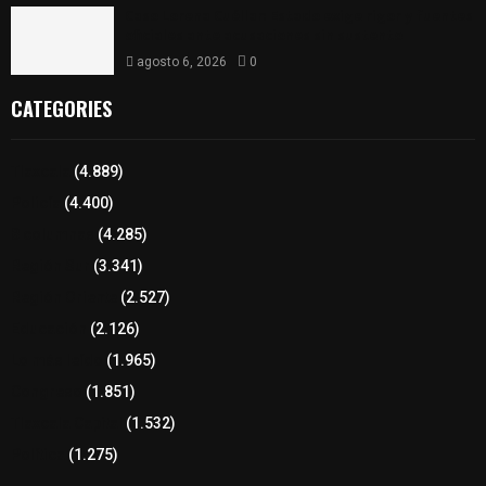
Caso Lorena Cuéllar: Estado exige rigor y fuentes
oficiales ante acusaciones sin sustento
agosto 6, 2026
0
CATEGORIES
Tlaxcala
(4.889)
Policía
(4.400)
8 columnas
(4.285)
Región Sur
(3.341)
Región Oriente
(2.527)
Educación
(2.126)
Lo más leído
(1.965)
Congreso
(1.851)
Tlaxcala Capital
(1.532)
Política
(1.275)