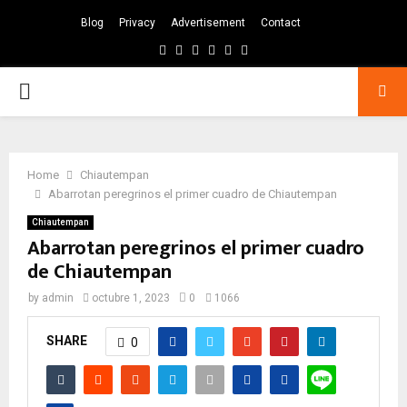
Blog
Privacy
Advertisement
Contact
Facebook
Twitter
Instagram
Pinterest
Google
Youtube
PRIMARY
MENU
Home
Chiautempan
Abarrotan peregrinos el primer cuadro de Chiautempan
Chiautempan
Abarrotan peregrinos el primer cuadro
de Chiautempan
by
admin
octubre 1, 2023
0
1066
SHARE
0