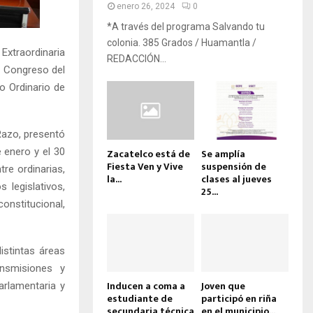
enero 26, 2024
0
*A través del programa Salvando tu
colonia. 385 Grados / Huamantla /
Extraordinaria
REDACCIÓN...
l Congreso del
o Ordinario de
 Razo, presentó
 enero y el 30
Zacatelco está de
Se amplía
Fiesta Ven y Vive
suspensión de
re ordinarias,
la...
clases al jueves
 legislativos,
25...
onstitucional,
istintas áreas
ansmisiones y
Inducen a coma a
Joven que
arlamentaria y
estudiante de
participó en riña
secundaria técnica
en el municipio...