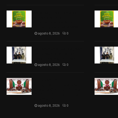
Sabores y tradiciones se
suman a la feria
Internacional del Arte
Efímero y de la Dalia 2026
agosto 8, 2026
0
Detienen en Apizaco a joven
por presunta portación
ilegal de arma de fuego
agosto 8, 2026
0
𝗔𝗣𝗥𝗢𝗕𝗔𝗗𝗔 | 𝗘𝗹
𝗖𝗼𝗻𝗴𝗿𝗲𝘀𝗼 𝗱𝗲 𝗧𝗹𝗮𝘅𝗰𝗮𝗹𝗮
𝗮𝘃𝗮𝗹𝗮 𝗹𝗮 𝗖𝘂𝗲𝗻𝘁𝗮 𝗣ú𝗯𝗹𝗶𝗰𝗮
𝟮𝟬𝟮𝟱 𝗱𝗲 𝗖𝗼𝗻𝘁𝗹𝗮 𝗱𝗲 𝗝𝘂𝗮𝗻
𝗖𝘂𝗮𝗺𝗮𝘁𝘇𝗶
agosto 8, 2026
0