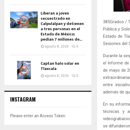
Liberan a joven
secuestrado en
385Grados / T
Calpulalpan y detienen
a tres personas en el
Pública y Sol
Estado de México;
Estado de Tla
pedían 7 millones de...
Sesiones del 
agosto 8, 2026
0
Durante la ses
Captan halo solar en
el Informe de
Tlaxcala
de mayo de 20
agosto 8, 2026
0
extraordinari
entre iniciat
además de que
INSTAGRAM
En su informe
técnicas y a
Please enter an Access Token
videograbacio
se difundiero