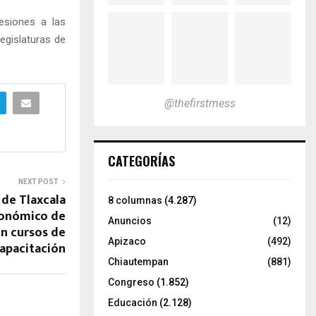
esiones a las
legislaturas de
@thefirstmess
CATEGORÍAS
NEXT POST
de Tlaxcala
8 columnas
(4.287)
onómico de
Anuncios
(12)
on cursos de
Apizaco
(492)
apacitación
Chiautempan
(881)
Congreso
(1.852)
Educación
(2.128)