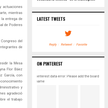
 y actuaciones
arte, mientras
LATEST TWEETS
 la entrega de
nal de Poderes
l Congreso del
etweet
Favorite
Reply
Retweet
Favorite
 integrantes de
ON PINTEREST
esidir la Mesa
eyna Flor Báez
iz García, con
pinterest data error: Please add the board
reconocimiento
name
ministrativo y
enes agradeció
bre el trabajo