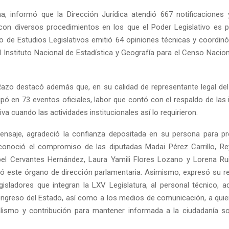
a, informó que la Dirección Jurídica atendió 667 notificaciones
con diversos procedimientos en los que el Poder Legislativo es p
uto de Estudios Legislativos emitió 64 opiniones técnicas y coordinó
l Instituto Nacional de Estadística y Geografía para el Censo Nacio
Razo destacó además que, en su calidad de representante legal de
Reply
Retweet
Favorite
Reply
R
ipó en 73 eventos oficiales, labor que contó con el respaldo de las
iva cuando las actividades institucionales así lo requirieron.
nsaje, agradeció la confianza depositada en su persona para pr
econoció el compromiso de las diputadas Madai Pérez Carrillo, R
el Cervantes Hernández, Laura Yamili Flores Lozano y Lorena Ru
ró este órgano de dirección parlamentaria. Asimismo, expresó su 
egisladores que integran la LXV Legislatura, al personal técnico, ad
Congreso del Estado, así como a los medios de comunicación, a qui
lismo y contribución para mantener informada a la ciudadanía so