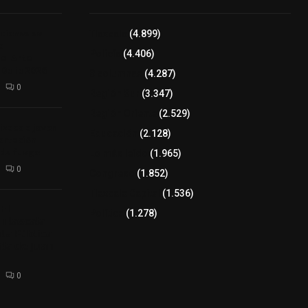
iciones se
Tlaxcala
(4.899)
a
Policía
(4.406)
el Arte
 Dalia 2026
8 columnas
(4.287)
0
Región Sur
(3.347)
Región Oriente
(2.529)
izaco a joven
Educación
(2.128)
ortación
 de fuego
Lo más leído
(1.965)
0
Congreso
(1.852)
Tlaxcala Capital
(1.536)
𝗘𝗹
Política
(1.278)
𝗧𝗹𝗮𝘅𝗰𝗮𝗹𝗮
𝘁𝗮 𝗣ú𝗯𝗹𝗶𝗰𝗮
𝗹𝗮 𝗱𝗲 𝗝𝘂𝗮𝗻
0