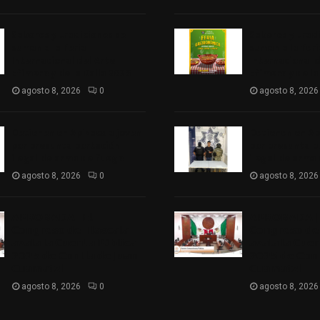
Sabores y tradiciones se
Sabores y trad
suman a la feria
suman a la feri
Internacional del Arte
Internacional d
Efímero y de la Dalia 2026
Efímero y de la
agosto 8, 2026
0
agosto 8, 2026
Detienen en Apizaco a joven
Detienen en Ap
por presunta portación
por presunta p
ilegal de arma de fuego
ilegal de arma
agosto 8, 2026
0
agosto 8, 2026
𝗔𝗣𝗥𝗢𝗕𝗔𝗗𝗔 | 𝗘𝗹
𝗔𝗣𝗥𝗢𝗕𝗔𝗗𝗔 | 
𝗖𝗼𝗻𝗴𝗿𝗲𝘀𝗼 𝗱𝗲 𝗧𝗹𝗮𝘅𝗰𝗮𝗹𝗮
𝗖𝗼𝗻𝗴𝗿𝗲𝘀𝗼 𝗱𝗲 
𝗮𝘃𝗮𝗹𝗮 𝗹𝗮 𝗖𝘂𝗲𝗻𝘁𝗮 𝗣ú𝗯𝗹𝗶𝗰𝗮
𝗮𝘃𝗮𝗹𝗮 𝗹𝗮 𝗖𝘂𝗲
𝟮𝟬𝟮𝟱 𝗱𝗲 𝗖𝗼𝗻𝘁𝗹𝗮 𝗱𝗲 𝗝𝘂𝗮𝗻
𝟮𝟬𝟮𝟱 𝗱𝗲 𝗖𝗼𝗻𝘁
𝗖𝘂𝗮𝗺𝗮𝘁𝘇𝗶
𝗖𝘂𝗮𝗺𝗮𝘁𝘇𝗶
agosto 8, 2026
0
agosto 8, 2026