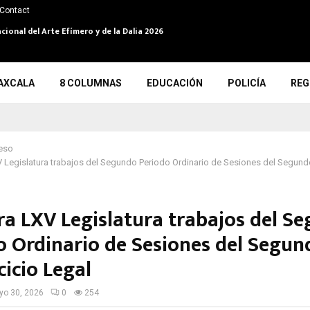
Contact
cional del Arte Efímero y de la Dalia 2026
AXCALA
8 COLUMNAS
EDUCACIÓN
POLICÍA
REG
eso
V Legislatura trabajos del Segundo Periodo Ordinario de Sesiones del Segun
ra LXV Legislatura trabajos del S
o Ordinario de Sesiones del Segu
cicio Legal
o 30, 2026
0
254