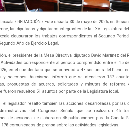
laxcala / REDACCIÓN / Este sábado 30 de mayo de 2026, en Sesión 
emne, las diputadas y diputados integrantes de la LXV Legislatura de
xcala clausuraron los trabajos correspondientes al Segundo Period
Segundo Año de Ejercicio Legal.
ión, el presidente de la Mesa Directiva, diputado David Martínez del
 Actividades correspondiente al periodo comprendido entre el 15 de
26, en el que destacó que se convocó a 47 sesiones del Pleno, ent
as y solemnes. Asimismo, informó que se atendieron 137 asuntos
ivas, propuestas de acuerdo, solicitudes y minutas de reforma c
 fueron resueltos 51 asuntos por parte de la Legislatura local.
, el legislador resaltó también las acciones desarrolladas por las d
dministrativas del Congreso. Señaló que se realizaron 45 tr
nes de sesiones, se elaboraron 45 publicaciones para la Gaceta P
n 178 comunicados de prensa sobre las actividades legislativas.