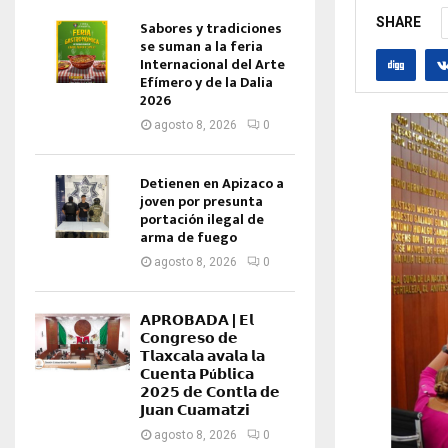
SHARE
Sabores y tradiciones
se suman a la feria
Internacional del Arte
Efímero y de la Dalia
2026
agosto 8, 2026
0
Detienen en Apizaco a
joven por presunta
portación ilegal de
arma de fuego
agosto 8, 2026
0
𝗔𝗣𝗥𝗢𝗕𝗔𝗗𝗔 | 𝗘𝗹
𝗖𝗼𝗻𝗴𝗿𝗲𝘀𝗼 𝗱𝗲
𝗧𝗹𝗮𝘅𝗰𝗮𝗹𝗮 𝗮𝘃𝗮𝗹𝗮 𝗹𝗮
𝗖𝘂𝗲𝗻𝘁𝗮 𝗣ú𝗯𝗹𝗶𝗰𝗮
𝟮𝟬𝟮𝟱 𝗱𝗲 𝗖𝗼𝗻𝘁𝗹𝗮 𝗱𝗲
𝗝𝘂𝗮𝗻 𝗖𝘂𝗮𝗺𝗮𝘁𝘇𝗶
agosto 8, 2026
0