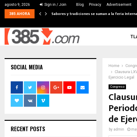
agosto 9, 2026
Sign in / Join
Blog
Privacy
Advertisement
Sabores y tradiciones se suman a la feria Interna
385 AHORA
TL
SOCIAL MEDIA
Home
Congr
Clausura LX
Ejercicio Legal
Congreso
Clausu
Period
de Ejer
RECENT POSTS
by
admin
may