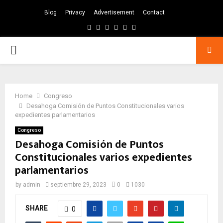
Blog
Privacy
Advertisement
Contact
Facebook
Twitter
Instagram
Pinterest
Google
Youtube
PRIMARY
MENU
Home
Congreso
Desahoga Comisión de Puntos Constitucionales varios
expedientes parlamentarios
Congreso
Desahoga Comisión de Puntos
Constitucionales varios expedientes
parlamentarios
by
admin
septiembre 29, 2023
0
1030
SHARE
0