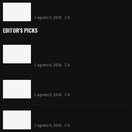
ISSSTE entrega 242 camas hospitalarias
eléctricas a unidades médicas del país
agosto 5, 2026
0
EDITOR'S PICKS
Colegio legión de honor de Tlaxcala elimina
«militarizado» de su nombre tras orden de cierre
de la SEP federal
agosto 6, 2026
0
Realiza Ayuntamiento de SPM obra de pavimento
de adoquín en barrio de San Pedro
agosto 5, 2026
0
ISSSTE entrega 242 camas hospitalarias
eléctricas a unidades médicas del país
agosto 5, 2026
0