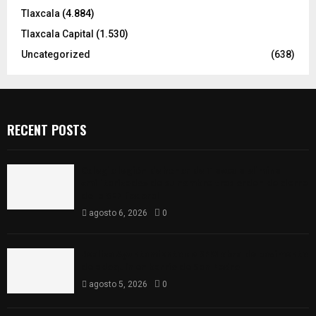
Tlaxcala
(4.884)
Tlaxcala Capital
(1.530)
Uncategorized
(638)
RECENT POSTS
Colegio legión de honor de Tlaxcala elimina
«militarizado» de su nombre tras orden de cierre
de la SEP federal
agosto 6, 2026
0
Realiza Ayuntamiento de SPM obra de pavimento
de adoquín en barrio de San Pedro
agosto 5, 2026
0