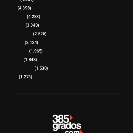
Policía
(4.398)
8 columnas
(4.283)
Región Sur
(3.340)
Región Oriente
(2.526)
Educación
(2.124)
Lo más leído
(1.965)
Congreso
(1.848)
Tlaxcala Capital
(1.530)
Política
(1.273)