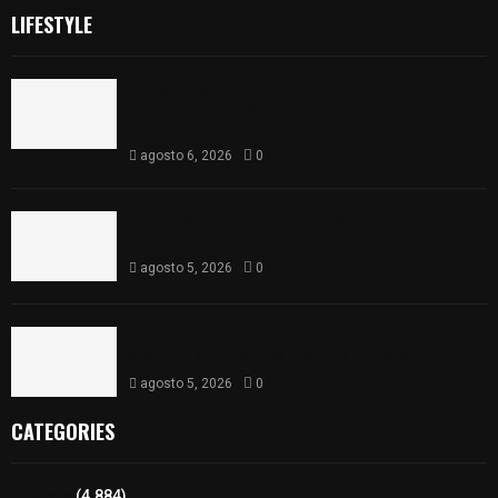
LIFESTYLE
Colegio legión de honor de Tlaxcala elimina
«militarizado» de su nombre tras orden de cierre
de la SEP federal
agosto 6, 2026
0
Realiza Ayuntamiento de SPM obra de pavimento
de adoquín en barrio de San Pedro
agosto 5, 2026
0
ISSSTE entrega 242 camas hospitalarias
eléctricas a unidades médicas del país
agosto 5, 2026
0
CATEGORIES
Tlaxcala
(4.884)