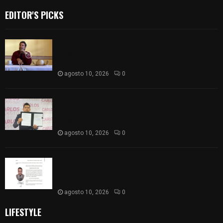
EDITOR'S PICKS
Raymundo Vázquez acusa presuntas
irregularidades en proceso interno de Morena en
Tlaxcala
agosto 10, 2026
0
Carlos Augusto Pérez presenta “Decálogo del
aspirante” rumbo a la Coordinación Estatal de la
4T en Tlaxcala
agosto 10, 2026
0
Maximino Hernández Pulido recibe patente para
ocupar la Notaría Pública número 3 en
Chiautempan
agosto 10, 2026
0
LIFESTYLE