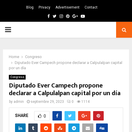
Blog
Privacy
Advertisement
Contact
Facebook
Twitter
Instagram
Pinterest
Google
Youtube
PRIMARY
MENU
Home
Congreso
Diputado Ever Campech propone declarar a Calpulalpan capital
por un día
Congreso
Diputado Ever Campech propone
declarar a Calpulalpan capital por un día
by
admin
septiembre 29, 2023
0
1114
SHARE
0