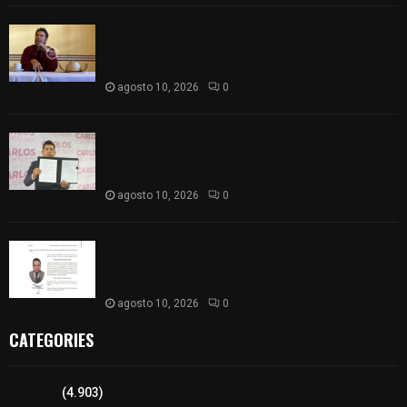
Raymundo Vázquez acusa presuntas
irregularidades en proceso interno de Morena en
Tlaxcala
agosto 10, 2026
0
Carlos Augusto Pérez presenta “Decálogo del
aspirante” rumbo a la Coordinación Estatal de la
4T en Tlaxcala
agosto 10, 2026
0
Maximino Hernández Pulido recibe patente para
ocupar la Notaría Pública número 3 en
Chiautempan
agosto 10, 2026
0
CATEGORIES
Tlaxcala
(4.903)