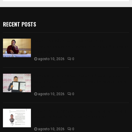
RECENT POSTS
Raymundo Vázquez acusa presuntas
irregularidades en proceso interno de Morena en
Tlaxcala
agosto 10, 2026
0
Carlos Augusto Pérez presenta “Decálogo del
aspirante” rumbo a la Coordinación Estatal de la
4T en Tlaxcala
agosto 10, 2026
0
Maximino Hernández Pulido recibe patente para
ocupar la Notaría Pública número 3 en
Chiautempan
agosto 10, 2026
0