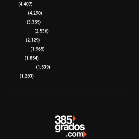
Policía
(4.407)
8 columnas
(4.290)
Región Sur
(3.355)
Región Oriente
(2.536)
Educación
(2.129)
Lo más leído
(1.965)
Congreso
(1.854)
Tlaxcala Capital
(1.539)
Política
(1.283)