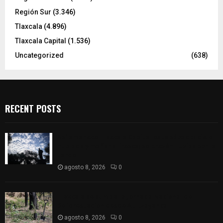
Región Sur
(3.346)
Tlaxcala
(4.896)
Tlaxcala Capital
(1.536)
Uncategorized
(638)
RECENT POSTS
Así amanece Tlaxcala Capital este sábado: cielo
nublado y mañana fresca; se prevén lluvias por la
tarde
agosto 8, 2026
0
Tlaxcala se sumó a la Jornada Nacional de
Reforestación desde Atltzayanca
agosto 8, 2026
0