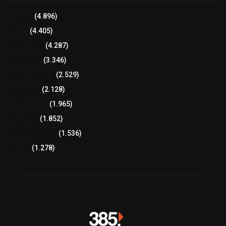
Tlaxcala
(4.896)
Policía
(4.405)
8 columnas
(4.287)
Región Sur
(3.346)
Región Oriente
(2.529)
Educación
(2.128)
Lo más leído
(1.965)
Congreso
(1.852)
Tlaxcala Capital
(1.536)
Política
(1.278)