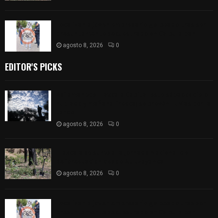
Localizan a joven empresario golpeado tras ser
presuntamente secuestrado en Calpulalpan
agosto 8, 2026
0
EDITOR'S PICKS
Así amanece Tlaxcala Capital este sábado: cielo
nublado y mañana fresca; se prevén lluvias por la
tarde
agosto 8, 2026
0
Tlaxcala se sumó a la Jornada Nacional de
Reforestación desde Atltzayanca
agosto 8, 2026
0
Localizan a joven empresario golpeado tras ser
presuntamente secuestrado en Calpulalpan