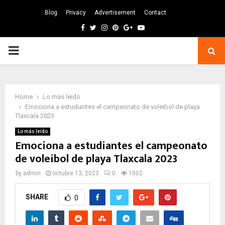
Blog
Privacy
Advertisement
Contact
Facebook
Twitter
Instagram
Pinterest
Google
Youtube
PRIMARY
MENU
Home
Lo más leído
Emociona a estudiantes el campeonato de voleibol de playa
Tlaxcala 2023
Lo más leído
Emociona a estudiantes el campeonato
de voleibol de playa Tlaxcala 2023
by
admin
octubre 13, 2023
0
1002
SHARE
0