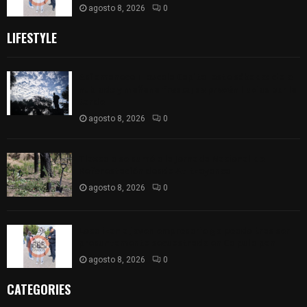
agosto 8, 2026
0
LIFESTYLE
Así amanece Tlaxcala Capital este sábado: cielo
nublado y mañana fresca; se prevén lluvias por la
tarde
agosto 8, 2026
0
Tlaxcala se sumó a la Jornada Nacional de
Reforestación desde Atltzayanca
agosto 8, 2026
0
Localizan a joven empresario golpeado tras ser
presuntamente secuestrado en Calpulalpan
agosto 8, 2026
0
CATEGORIES