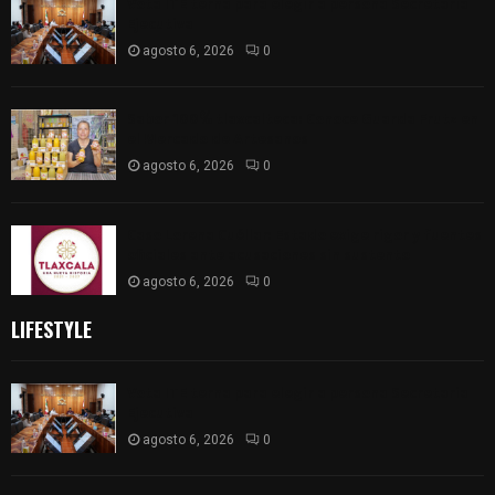
Vota ITE terna para elegir a persona Secretaria
Ejecutiva
agosto 6, 2026
0
Sabor 100% tlaxcalteca: Conoce Guarda Frutz en
el Mercado de Artesanos
agosto 6, 2026
0
Caso Lorena Cuéllar: Estado exige rigor y fuentes
oficiales ante acusaciones sin sustento
agosto 6, 2026
0
LIFESTYLE
Vota ITE terna para elegir a persona Secretaria
Ejecutiva
agosto 6, 2026
0