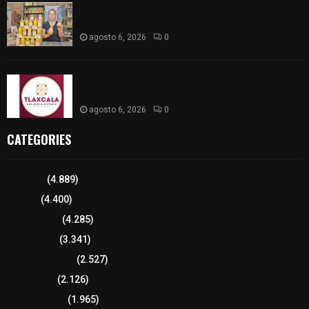
Sabor 100% tlaxcalteca: Conoce Guarda Frutz en
el Mercado de Artesanos
agosto 6, 2026
0
Caso Lorena Cuéllar: Estado exige rigor y fuentes
oficiales ante acusaciones sin sustento
agosto 6, 2026
0
CATEGORIES
Tlaxcala
(4.889)
Policía
(4.400)
8 columnas
(4.285)
Región Sur
(3.341)
Región Oriente
(2.527)
Educación
(2.126)
Lo más leído
(1.965)