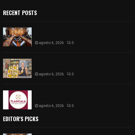
RECENT POSTS
Vota ITE terna para elegir a persona Secretaria
Ejecutiva
agosto 6, 2026
0
Sabor 100% tlaxcalteca: Conoce Guarda Frutz en
el Mercado de Artesanos
agosto 6, 2026
0
Caso Lorena Cuéllar: Estado exige rigor y fuentes
oficiales ante acusaciones sin sustento
agosto 6, 2026
0
EDITOR'S PICKS