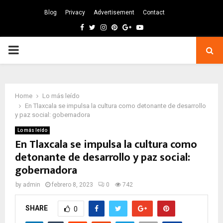
Blog
Privacy
Advertisement
Contact
Facebook
Twitter
Instagram
Pinterest
Google
Youtube
PRIMARY
MENU
Home
Lo más leído
En Tlaxcala se impulsa la cultura como detonante de desarrollo
y paz social: gobernadora
Lo más leído
En Tlaxcala se impulsa la cultura como
detonante de desarrollo y paz social:
gobernadora
by
admin
febrero 8, 2023
0
742
SHARE
0