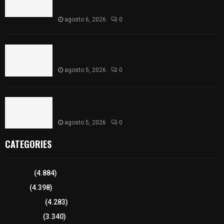
de la SEP federal
agosto 6, 2026
0
Realiza Ayuntamiento de SPM obra de pavimento
de adoquín en barrio de San Pedro
agosto 5, 2026
0
ISSSTE entrega 242 camas hospitalarias
eléctricas a unidades médicas del país
agosto 5, 2026
0
CATEGORIES
Tlaxcala
(4.884)
Policía
(4.398)
8 columnas
(4.283)
Región Sur
(3.340)