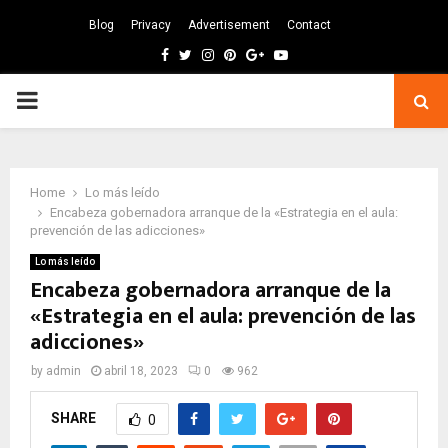
Blog
Privacy
Advertisement
Contact
Facebook
Twitter
Instagram
Pinterest
Google
Youtube
PRIMARY
MENU
Home
Lo más leído
Encabeza gobernadora arranque de la «Estrategia en el aula:
prevención de las adicciones»
Lo más leído
Encabeza gobernadora arranque de la
«Estrategia en el aula: prevención de las
adicciones»
by
admin
abril 18, 2023
0
962
SHARE
0