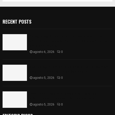
RECENT POSTS
Colegio legión de honor de Tlaxcala elimina
«militarizado» de su nombre tras orden de cierre
de la SEP federal
agosto 6, 2026
0
Realiza Ayuntamiento de SPM obra de pavimento
de adoquín en barrio de San Pedro
agosto 5, 2026
0
ISSSTE entrega 242 camas hospitalarias
eléctricas a unidades médicas del país
agosto 5, 2026
0