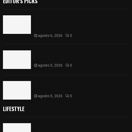
EDITOR'S PICKS
Colegio legión de honor de Tlaxcala elimina
«militarizado» de su nombre tras orden de cierre
de la SEP federal
agosto 6, 2026
0
Realiza Ayuntamiento de SPM obra de pavimento
de adoquín en barrio de San Pedro
agosto 5, 2026
0
ISSSTE entrega 242 camas hospitalarias
eléctricas a unidades médicas del país
agosto 5, 2026
0
LIFESTYLE
Colegio legión de honor de Tlaxcala elimina
«militarizado» de su nombre tras orden de cierre