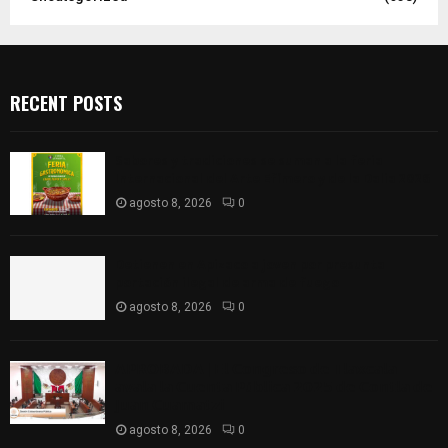
RECENT POSTS
Sabores y tradiciones se suman a la feria
Internacional del Arte Efímero y de la Dalia 2026
agosto 8, 2026
0
Detienen en Apizaco a joven por presunta
portación ilegal de arma de fuego
agosto 8, 2026
0
𝗔𝗣𝗥𝗢𝗕𝗔𝗗𝗔 | 𝗘𝗹 𝗖𝗼𝗻𝗴𝗿𝗲𝘀𝗼 𝗱𝗲 𝗧𝗹𝗮𝘅𝗰𝗮𝗹𝗮
𝗮𝘃𝗮𝗹𝗮 𝗹𝗮 𝗖𝘂𝗲𝗻𝘁𝗮 𝗣ú𝗯𝗹𝗶𝗰𝗮 𝟮𝟬𝟮𝟱 𝗱𝗲 𝗖𝗼𝗻𝘁𝗹𝗮 𝗱𝗲
𝗝𝘂𝗮𝗻 𝗖𝘂𝗮𝗺𝗮𝘁𝘇𝗶
agosto 8, 2026
0