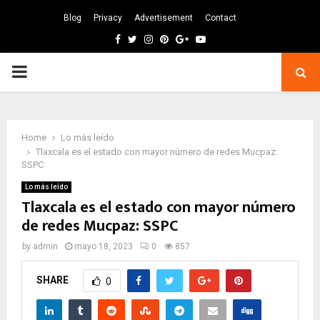
Blog
Privacy
Advertisement
Contact
Facebook
Twitter
Instagram
Pinterest
Google
Youtube
PRIMARY
MENU
Home
Lo más leído
Tlaxcala es el estado con mayor número de redes Mucpaz:
SSPC
Lo más leído
Tlaxcala es el estado con mayor número
de redes Mucpaz: SSPC
by
admin
mayo 18, 2023
0
857
SHARE
0