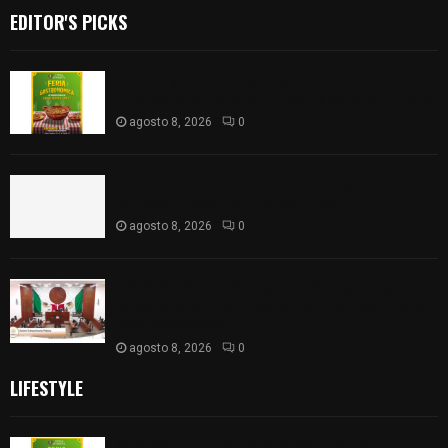
EDITOR'S PICKS
Sabores y tradiciones se suman a la feria
Internacional del Arte Efímero y de la Dalia 2026
agosto 8, 2026
0
Detienen en Apizaco a joven por presunta
portación ilegal de arma de fuego
agosto 8, 2026
0
𝗔𝗣𝗥𝗢𝗕𝗔𝗗𝗔 | 𝗘𝗹 𝗖𝗼𝗻𝗴𝗿𝗲𝘀𝗼 𝗱𝗲 𝗧𝗹𝗮𝘅𝗰𝗮𝗹𝗮
𝗮𝘃𝗮𝗹𝗮 𝗹𝗮 𝗖𝘂𝗲𝗻𝘁𝗮 𝗣ú𝗯𝗹𝗶𝗰𝗮 𝟮𝟬𝟮𝟱 𝗱𝗲 𝗖𝗼𝗻𝘁𝗹𝗮 𝗱𝗲
𝗝𝘂𝗮𝗻 𝗖𝘂𝗮𝗺𝗮𝘁𝘇𝗶
agosto 8, 2026
0
LIFESTYLE
Sabores y tradiciones se suman a la feria