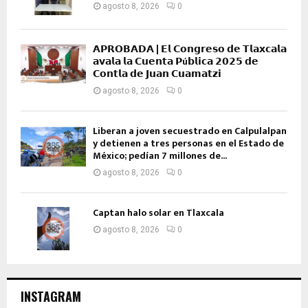
agosto 8, 2026
0
𝗔𝗣𝗥𝗢𝗕𝗔𝗗𝗔 | 𝗘𝗹 𝗖𝗼𝗻𝗴𝗿𝗲𝘀𝗼 𝗱𝗲 𝗧𝗹𝗮𝘅𝗰𝗮𝗹𝗮
𝗮𝘃𝗮𝗹𝗮 𝗹𝗮 𝗖𝘂𝗲𝗻𝘁𝗮 𝗣ú𝗯𝗹𝗶𝗰𝗮 𝟮𝟬𝟮𝟱 𝗱𝗲
𝗖𝗼𝗻𝘁𝗹𝗮 𝗱𝗲 𝗝𝘂𝗮𝗻 𝗖𝘂𝗮𝗺𝗮𝘁𝘇𝗶
agosto 8, 2026
0
Liberan a joven secuestrado en Calpulalpan
y detienen a tres personas en el Estado de
México; pedían 7 millones de...
agosto 8, 2026
0
Captan halo solar en Tlaxcala
agosto 8, 2026
0
INSTAGRAM