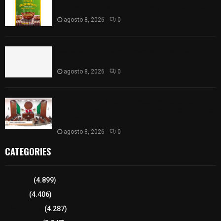
Internacional del Arte Efímero y de la Dalia 2026
agosto 8, 2026
0
Detienen en Apizaco a joven por presunta
portación ilegal de arma de fuego
agosto 8, 2026
0
𝗔𝗣𝗥𝗢𝗕𝗔𝗗𝗔 | 𝗘𝗹 𝗖𝗼𝗻𝗴𝗿𝗲𝘀𝗼 𝗱𝗲 𝗧𝗹𝗮𝘅𝗰𝗮𝗹𝗮
𝗮𝘃𝗮𝗹𝗮 𝗹𝗮 𝗖𝘂𝗲𝗻𝘁𝗮 𝗣ú𝗯𝗹𝗶𝗰𝗮 𝟮𝟬𝟮𝟱 𝗱𝗲 𝗖𝗼𝗻𝘁𝗹𝗮 𝗱𝗲
𝗝𝘂𝗮𝗻 𝗖𝘂𝗮𝗺𝗮𝘁𝘇𝗶
agosto 8, 2026
0
CATEGORIES
Tlaxcala
(4.899)
Policía
(4.406)
8 columnas
(4.287)