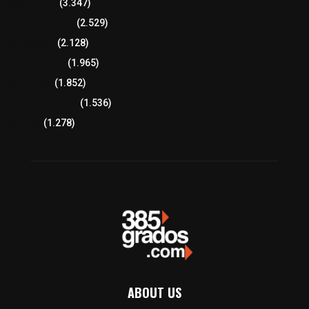
Región Sur
(3.347)
Región Oriente
(2.529)
Educación
(2.128)
Lo más leído
(1.965)
Congreso
(1.852)
Tlaxcala Capital
(1.536)
Política
(1.278)
ABOUT US