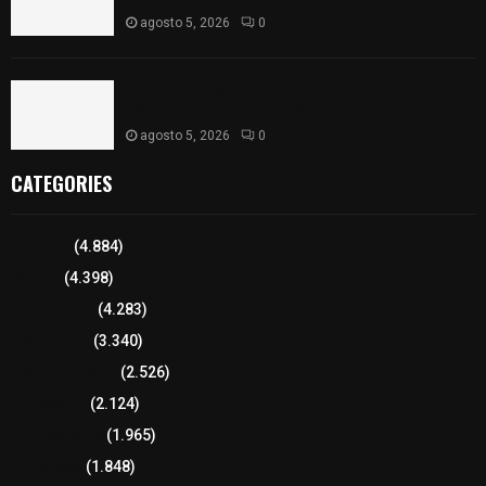
agosto 5, 2026
0
ISSSTE entrega 242 camas hospitalarias
eléctricas a unidades médicas del país
agosto 5, 2026
0
CATEGORIES
Tlaxcala
(4.884)
Policía
(4.398)
8 columnas
(4.283)
Región Sur
(3.340)
Región Oriente
(2.526)
Educación
(2.124)
Lo más leído
(1.965)
Congreso
(1.848)