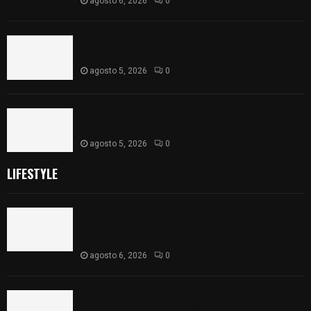
agosto 6, 2026
0
Realiza Ayuntamiento de SPM obra de pavimento
de adoquín en barrio de San Pedro
agosto 5, 2026
0
ISSSTE entrega 242 camas hospitalarias
eléctricas a unidades médicas del país
agosto 5, 2026
0
LIFESTYLE
Colegio legión de honor de Tlaxcala elimina
«militarizado» de su nombre tras orden de cierre
de la SEP federal
agosto 6, 2026
0
Realiza Ayuntamiento de SPM obra de pavimento
de adoquín en barrio de San Pedro