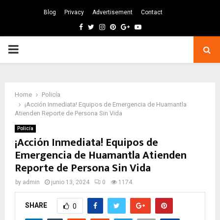
Blog
Privacy
Advertisement
Contact
Facebook
Twitter
Instagram
Pinterest
Google
Youtube
PRIMARY
MENU
Home
Policía
¡Acción Inmediata! Equipos de Emergencia de Huamantla
Atienden Reporte de Persona Sin Vida
Policía
¡Acción Inmediata! Equipos de
Emergencia de Huamantla Atienden
Reporte de Persona Sin Vida
by
admin
junio 13, 2024
0
1174
SHARE
0