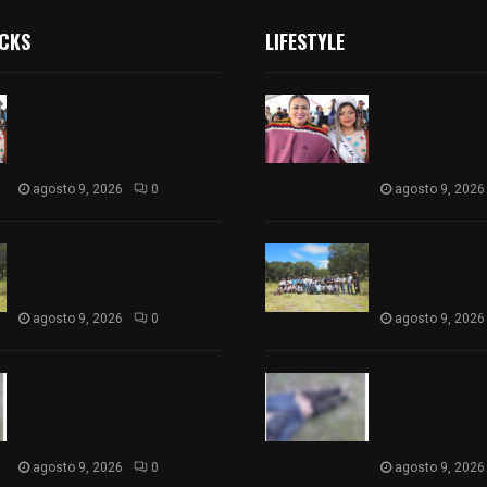
ICKS
LIFESTYLE
Blanca Angulo respalda a
Blanca Angulo 
Jocelyne Gómez rumbo a la
Jocelyne Gómez
elección de Reina de la Feria
elección de Rei
Tlaxcala 2026
Tlaxcala 2026
agosto 9, 2026
0
agosto 9, 2026
Tetla siembra futuro:
Tetla siembra 
plantan más de 700 árboles
plantan más de
en Jornada Nacional
en Jornada Nac
agosto 9, 2026
0
agosto 9, 2026
Confirman hallazgo de
Confirman hall
hombre sin vida en La
hombre sin vid
Malinche; FGJE investiga
Malinche; FGJE 
homicidio
homicidio
agosto 9, 2026
0
agosto 9, 2026