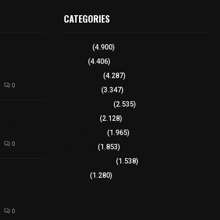
CATEGORIES
respalda a
Tlaxcala
(4.900)
 rumbo a la
Policía
(4.406)
na de la Feria
8 columnas
(4.287)
0
Región Sur
(3.347)
Región Oriente
(2.535)
futuro:
Educación
(2.128)
 700 árboles
ional
Lo más leído
(1.965)
0
Congreso
(1.853)
Tlaxcala Capital
(1.538)
azgo de
Política
(1.280)
a en La
investiga
0