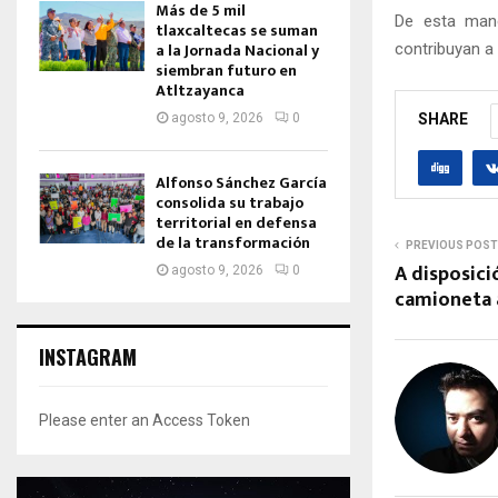
Más de 5 mil
De esta mane
tlaxcaltecas se suman
a la Jornada Nacional y
contribuyan a
siembran futuro en
Atltzayanca
agosto 9, 2026
0
SHARE
Alfonso Sánchez García
consolida su trabajo
territorial en defensa
de la transformación
PREVIOUS POST
A disposici
agosto 9, 2026
0
camioneta 
INSTAGRAM
Please enter an Access Token