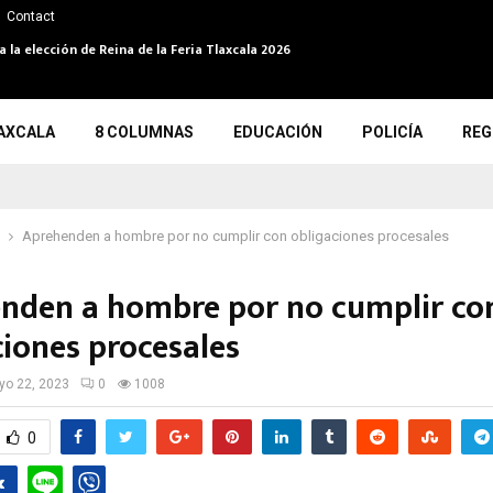
Contact
la elección de Reina de la Feria Tlaxcala 2026
AXCALA
8 COLUMNAS
EDUCACIÓN
POLICÍA
REG
Aprehenden a hombre por no cumplir con obligaciones procesales
nden a hombre por no cumplir co
ciones procesales
o 22, 2023
0
1008
0