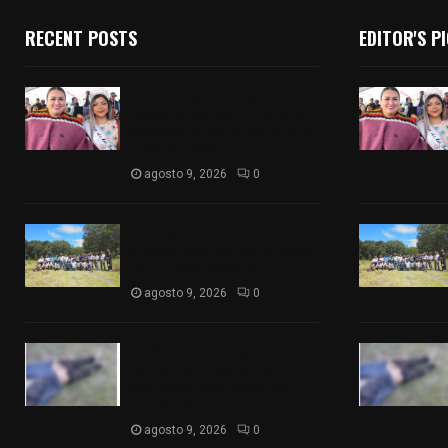
RECENT POSTS
EDITOR'S P
Blanca Angulo respalda a
Jocelyne Gómez rumbo a la
elección de Reina de la Feria
Tlaxcala 2026
agosto 9, 2026
0
Tetla siembra futuro:
plantan más de 700 árboles
en Jornada Nacional
agosto 9, 2026
0
Confirman hallazgo de
hombre sin vida en La
Malinche; FGJE investiga
homicidio
agosto 9, 2026
0