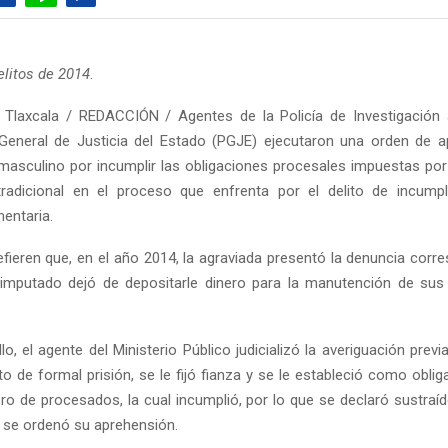
elitos de 2014
.
Tlaxcala / REDACCIÓN / Agentes de la Policía de Investigación 
General de Justicia del Estado (PGJE) ejecutaron una orden de 
masculino por incumplir las obligaciones procesales impuestas por
tradicional en el proceso que enfrenta por el delito de incumpl
mentaria.
fieren que, en el año 2014, la agraviada presentó la denuncia corre
 imputado dejó de depositarle dinero para la manutención de su
lo, el agente del Ministerio Público judicializó la averiguación previa
to de formal prisión, se le fijó fianza y se le estableció como obli
ibro de procesados, la cual incumplió, por lo que se declaró sustraí
 y se ordenó su aprehensión.