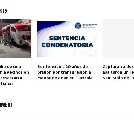
STS
Reply
Retweet
Favorite
Reply
R
ilio de una
Sentencian a 20 años de
Capturan a do
n a vecinos en
prisión por transgresión a
asaltaron un Fl
 rescatan a
menor de edad en Tlaxcala
San Pablo del
itianas
MMENT