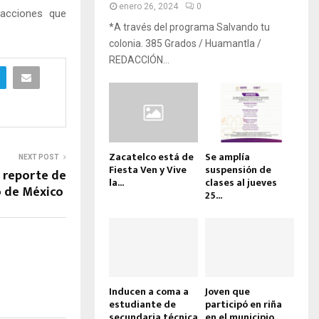
enero 26, 2024
0
 acciones que
*A través del programa Salvando tu
colonia. 385 Grados / Huamantla /
REDACCIÓN...
Zacatelco está de
Se amplía
NEXT POST
Fiesta Ven y Vive
suspensión de
 reporte de
la...
clases al jueves
o de México
25...
Inducen a coma a
Joven que
estudiante de
participó en riña
secundaria técnica
en el municipio...