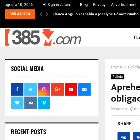
agosto 10, 2026
Sign in / Join
Blog
Privacy
Advertisement
Blanca Angulo respalda a Jocelyne Gómez rumbo a 
385 AHORA
TL
SOCIAL MEDIA
Home
Policía
Policía
Aprehe
obliga
by
admin
may
SHARE
RECENT POSTS