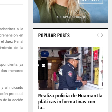
H
adscritos a la
POPULAR POSTS
aprehensión en
 el Juez Penal
imiento de la
spondiente, ya
s dos menores
 y al indiciado
gación procesal
Realiza policía de Huamantla
pláticas informativas con
do de la acción
la...