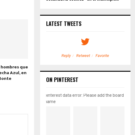
LATEST TWEETS
etweet
Favorite
Reply
Retweet
Favorite
s hombres que
echa Azul, en
 Monte
ON PINTEREST
pinterest data error: Please add the board
name