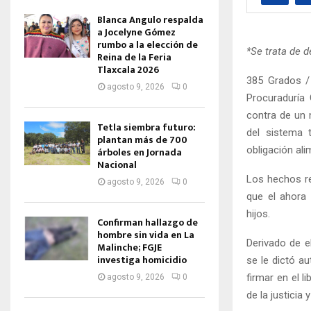
Blanca Angulo respalda
a Jocelyne Gómez
rumbo a la elección de
*Se trata de d
Reina de la Feria
Tlaxcala 2026
385 Grados / 
agosto 9, 2026
0
Procuraduría 
contra de un 
Tetla siembra futuro:
del sistema 
plantan más de 700
obligación ali
árboles en Jornada
Nacional
Los hechos re
agosto 9, 2026
0
que el ahora
hijos.
Confirman hallazgo de
hombre sin vida en La
Derivado de el
Malinche; FGJE
investiga homicidio
se le dictó au
firmar en el l
agosto 9, 2026
0
de la justicia