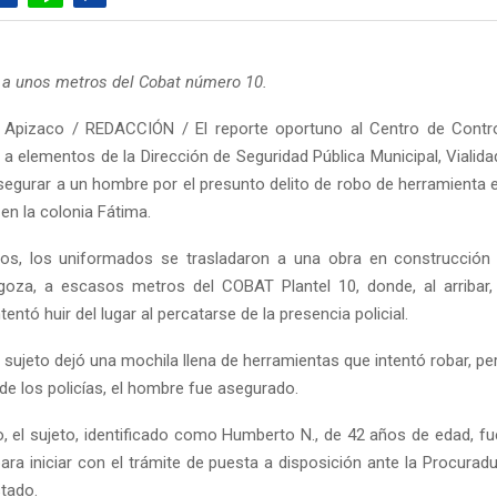
 a unos metros del Cobat número 10.
 Apizaco / REDACCIÓN / El reporte oportuno al Centro de Cont
 a elementos de la Dirección de Seguridad Pública Municipal, Vialid
segurar a un hombre por el presunto delito de robo de herramienta 
en la colonia Fátima.
dos, los uniformados se trasladaron a una obra en construcción
goza, a escasos metros del COBAT Plantel 10, donde, al arribar,
entó huir del lugar al percatarse de la presencia policial.
l sujeto dejó una mochila llena de herramientas que intentó robar, per
de los policías, el hombre fue asegurado.
, el sujeto, identificado como Humberto N., de 42 años de edad, fu
ara iniciar con el trámite de puesta a disposición ante la Procurad
stado.