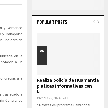
H
POPULAR POSTS
rol y Comando
ad y Transporte
en una obra en
 ubicada en la
 notaron a un
o, gracias a la
Realiza policía de Huamantla
pláticas informativas con
la...
e trasladado a
enero 26, 2024
0
uría General de
*A través del programa Salvando tu