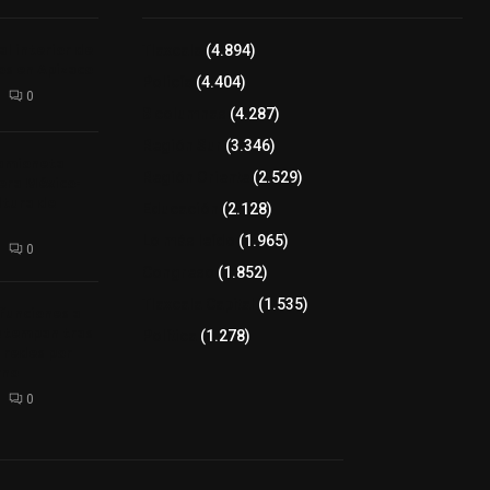
l interior de
Tlaxcala
(4.894)
os en Apizaco
Policía
(4.404)
0
8 columnas
(4.287)
Región Sur
(3.346)
camioneta
Región Oriente
(2.529)
tera México-
altura de
Educación
(2.128)
Lo más leído
(1.965)
0
Congreso
(1.852)
Tlaxcala Capital
(1.535)
 funciones a
autempan tras
Política
(1.278)
 redes por
rno
0