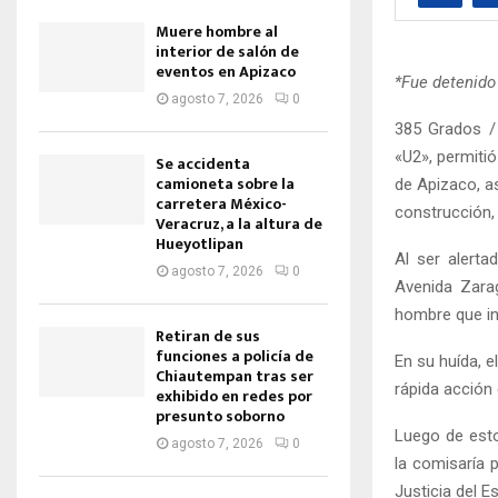
Muere hombre al
interior de salón de
eventos en Apizaco
*Fue detenido
agosto 7, 2026
0
385 Grados /
«U2», permitió
Se accidenta
camioneta sobre la
de Apizaco, a
carretera México-
construcción, 
Veracruz, a la altura de
Hueyotlipan
Al ser alerta
agosto 7, 2026
0
Avenida Zara
hombre que int
Retiran de sus
funciones a policía de
En su huída, e
Chiautempan tras ser
rápida acción 
exhibido en redes por
presunto soborno
Luego de esto
agosto 7, 2026
0
la comisaría p
Justicia del E