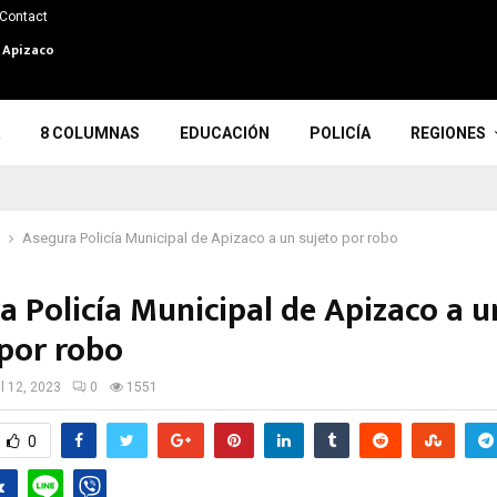
Contact
n Apizaco
8 COLUMNAS
EDUCACIÓN
POLICÍA
REGIONES
Asegura Policía Municipal de Apizaco a un sujeto por robo
a Policía Municipal de Apizaco a u
 por robo
il 12, 2023
0
1551
0