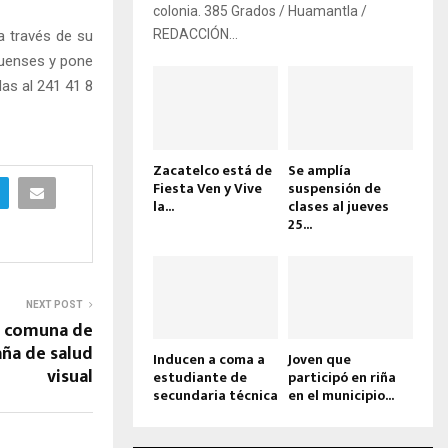
colonia. 385 Grados / Huamantla /
REDACCIÓN...
a través de su
quenses y pone
as al 241 41 8
Zacatelco está de
Se amplía
Fiesta Ven y Vive
suspensión de
la...
clases al jueves
25...
NEXT POST
a comuna de
ña de salud
Inducen a coma a
Joven que
visual
estudiante de
participó en riña
secundaria técnica
en el municipio...