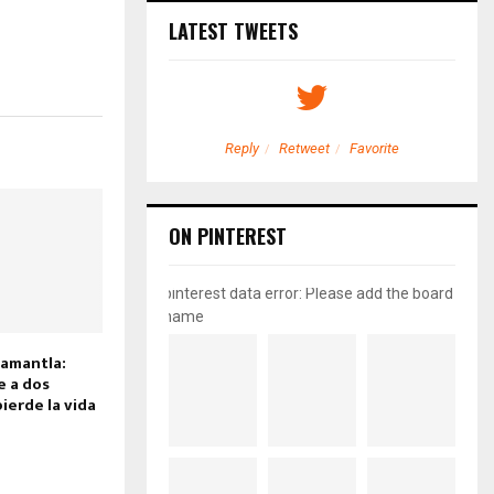
LATEST TWEETS
etweet
Favorite
Reply
Retweet
Favorite
ON PINTEREST
pinterest data error: Please add the board
name
amantla:
e a dos
ierde la vida