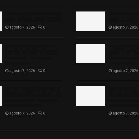
Muere hombre al interior de
Muere hombre a
salón de eventos en Apizaco
salón de event
agosto 7, 2026
0
agosto 7, 2026
Se accidenta camioneta
Se accidenta 
sobre la carretera México-
sobre la carre
Veracruz, a la altura de
Veracruz, a la 
Hueyotlipan
Hueyotlipan
agosto 7, 2026
0
agosto 7, 2026
Retiran de sus funciones a
Retiran de sus
policía de Chiautempan tras
policía de Chi
ser exhibido en redes por
ser exhibido en
presunto soborno
presunto sobo
agosto 7, 2026
0
agosto 7, 2026