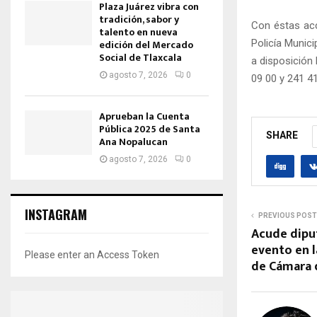
Plaza Juárez vibra con
tradición, sabor y
Con éstas acc
talento en nueva
Policía Munic
edición del Mercado
Social de Tlaxcala
a disposición
agosto 7, 2026
0
09 00 y 241 41
Aprueban la Cuenta
Pública 2025 de Santa
SHARE
Ana Nopalucan
agosto 7, 2026
0
INSTAGRAM
PREVIOUS POST
Acude diput
evento en 
Please enter an Access Token
de Cámara 