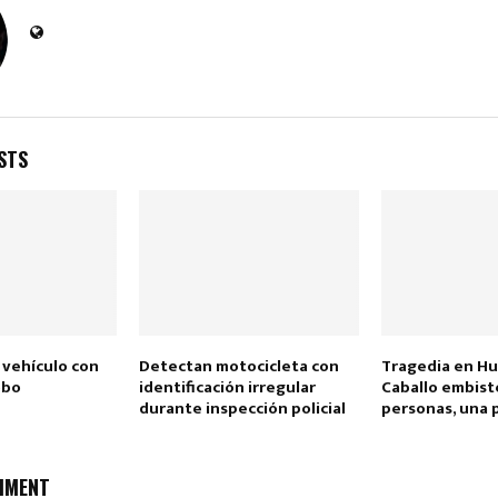
Reply
Retweet
Favorite
Reply
R
STS
 vehículo con
Detectan motocicleta con
Tragedia en Hu
obo
identificación irregular
Caballo embist
durante inspección policial
personas, una p
MMENT