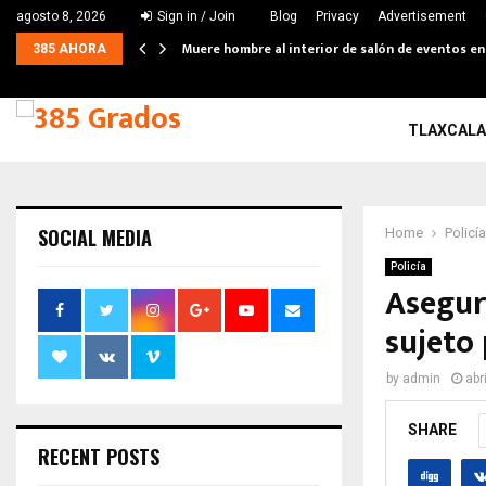
agosto 8, 2026
Sign in / Join
Blog
Privacy
Advertisement
Muere hombre al interior de salón de eventos e
385 AHORA
TLAXCALA
SOCIAL MEDIA
Home
Policía
Policía
Asegur
sujeto
by
admin
abr
SHARE
RECENT POSTS