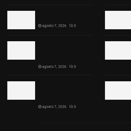
Muere hombre al interior de
salón de eventos en Apizaco
agosto 7, 2026
0
Se accidenta camioneta
sobre la carretera México-
Veracruz, a la altura de
Hueyotlipan
agosto 7, 2026
0
Retiran de sus funciones a
policía de Chiautempan tras
ser exhibido en redes por
presunto soborno
agosto 7, 2026
0