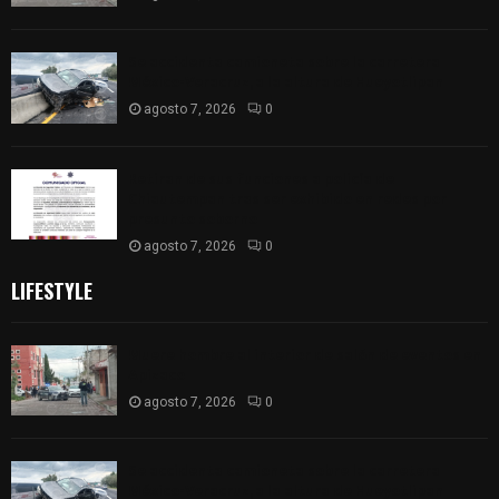
Se accidenta camioneta sobre la carretera
México-Veracruz, a la altura de Hueyotlipan
agosto 7, 2026
0
Retiran de sus funciones a policía de
Chiautempan tras ser exhibido en redes por
presunto soborno
agosto 7, 2026
0
LIFESTYLE
Muere hombre al interior de salón de eventos en
Apizaco
agosto 7, 2026
0
Se accidenta camioneta sobre la carretera
México-Veracruz, a la altura de Hueyotlipan