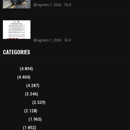
agosto 7, 2026
0
Retiran de sus funciones a policía de
Chiautempan tras ser exhibido en redes por
presunto soborno
agosto 7, 2026
0
CATEGORIES
Tlaxcala
(4.894)
Policía
(4.404)
8 columnas
(4.287)
Región Sur
(3.346)
Región Oriente
(2.529)
Educación
(2.128)
Lo más leído
(1.965)
Congreso
(1.852)