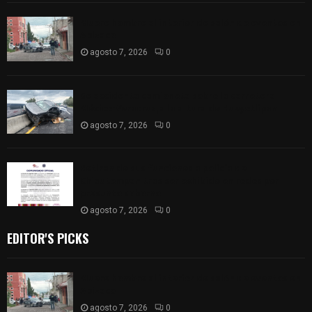
Muere hombre al interior de salón de eventos en
Apizaco
agosto 7, 2026
0
Se accidenta camioneta sobre la carretera
México-Veracruz, a la altura de Hueyotlipan
agosto 7, 2026
0
Retiran de sus funciones a policía de
Chiautempan tras ser exhibido en redes por
presunto soborno
agosto 7, 2026
0
EDITOR'S PICKS
Muere hombre al interior de salón de eventos en
Apizaco
agosto 7, 2026
0