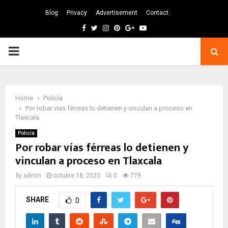
Blog
Privacy
Advertisement
Contact
Facebook
Twitter
Instagram
Pinterest
Google
Youtube
PRIMARY
MENU
Home
Policía
Por robar vías férreas lo detienen y vinculan a proceso en
Tlaxcala
Policía
Por robar vías férreas lo detienen y
vinculan a proceso en Tlaxcala
by
admin
octubre 18, 2023
0
779
SHARE
0