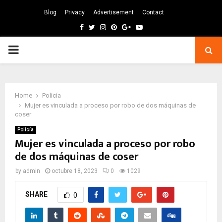
Blog
Privacy
Advertisement
Contact
Facebook
Twitter
Instagram
Pinterest
Google
Youtube
PRIMARY
MENU
Home
Policía
Mujer es vinculada a proceso por robo de dos máquinas de
coser
Policía
Mujer es vinculada a proceso por robo
de dos máquinas de coser
by
admin
octubre 18, 2023
0
1029
SHARE
0