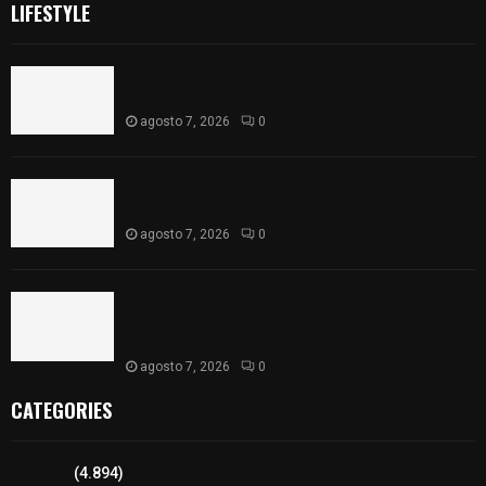
LIFESTYLE
Muere hombre al interior de salón de eventos en
Apizaco
agosto 7, 2026
0
Se accidenta camioneta sobre la carretera
México-Veracruz, a la altura de Hueyotlipan
agosto 7, 2026
0
Retiran de sus funciones a policía de
Chiautempan tras ser exhibido en redes por
presunto soborno
agosto 7, 2026
0
CATEGORIES
Tlaxcala
(4.894)