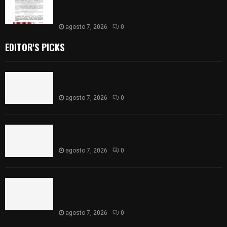
Chiautempan tras ser exhibido en redes por
presunto soborno
agosto 7, 2026
0
EDITOR'S PICKS
Muere hombre al interior de salón de eventos en
Apizaco
agosto 7, 2026
0
Se accidenta camioneta sobre la carretera
México-Veracruz, a la altura de Hueyotlipan
agosto 7, 2026
0
Retiran de sus funciones a policía de
Chiautempan tras ser exhibido en redes por
presunto soborno
agosto 7, 2026
0