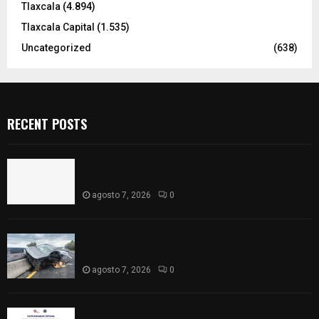
Tlaxcala
(4.894)
Tlaxcala Capital
(1.535)
Uncategorized
(638)
RECENT POSTS
Muere hombre al interior de salón de eventos en
Apizaco
agosto 7, 2026
0
Se accidenta camioneta sobre la carretera
México-Veracruz, a la altura de Hueyotlipan
agosto 7, 2026
0
Retiran de sus funciones a policía de