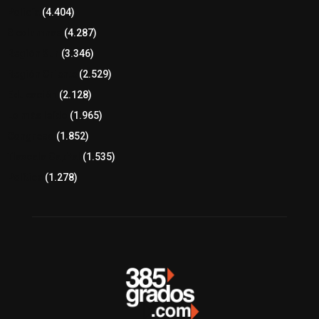
Policía
(4.404)
8 columnas
(4.287)
Región Sur
(3.346)
Región Oriente
(2.529)
Educación
(2.128)
Lo más leído
(1.965)
Congreso
(1.852)
Tlaxcala Capital
(1.535)
Política
(1.278)