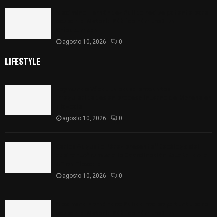
Maximino Hernández Pulido recibe patente para
ocupar la Notaría Pública número 3 en
Chiautempan
agosto 10, 2026
0
LIFESTYLE
Raymundo Vázquez acusa presuntas
irregularidades en proceso interno de Morena en
Tlaxcala
agosto 10, 2026
0
Carlos Augusto Pérez presenta “Decálogo del
aspirante” rumbo a la Coordinación Estatal de la
4T en Tlaxcala
agosto 10, 2026
0
Maximino Hernández Pulido recibe patente para
ocupar la Notaría Pública número 3 en