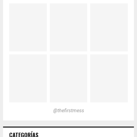
@thefirstmess
CATEGORÍAS