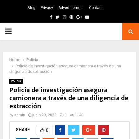
Blog
Privacy
Advertisement
Contact
Facebook
Twitter
Instagram
Pinterest
Google
Youtube
PRIMARY
MENU
Home
Policía
Policía de investigación asegura camionera a través de una
diligencia de extracción
Policía
Policía de investigación asegura
camionera a través de una diligencia de
extracción
by
admin
junio 29, 2023
0
1140
SHARE
0