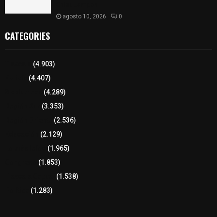
Chiautempan
agosto 10, 2026
0
CATEGORIES
Tlaxcala
(4.903)
Policía
(4.407)
8 columnas
(4.289)
Región Sur
(3.353)
Región Oriente
(2.536)
Educación
(2.129)
Lo más leído
(1.965)
Congreso
(1.853)
Tlaxcala Capital
(1.538)
Política
(1.283)