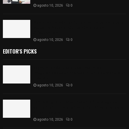
agosto 10, 2026
0
Maximino Hernández Pulido recibe patente para
ocupar la Notaría Pública número 3 en
Chiautempan
agosto 10, 2026
0
EDITOR'S PICKS
Raymundo Vázquez acusa presuntas
irregularidades en proceso interno de Morena en
Tlaxcala
agosto 10, 2026
0
Carlos Augusto Pérez presenta “Decálogo del
aspirante” rumbo a la Coordinación Estatal de la
4T en Tlaxcala
agosto 10, 2026
0