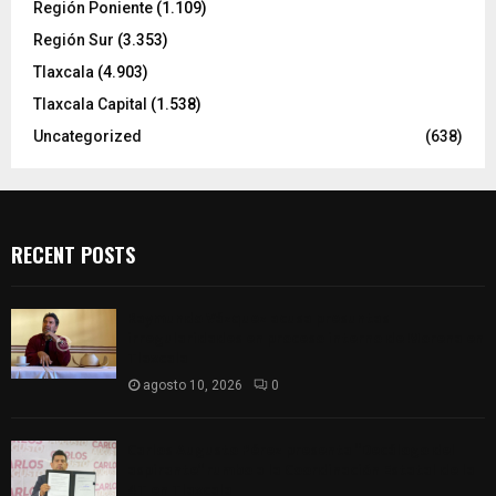
Región Poniente
(1.109)
Región Sur
(3.353)
Tlaxcala
(4.903)
Tlaxcala Capital
(1.538)
Uncategorized
(638)
RECENT POSTS
Raymundo Vázquez acusa presuntas
irregularidades en proceso interno de Morena en
Tlaxcala
agosto 10, 2026
0
Carlos Augusto Pérez presenta “Decálogo del
aspirante” rumbo a la Coordinación Estatal de la
4T en Tlaxcala