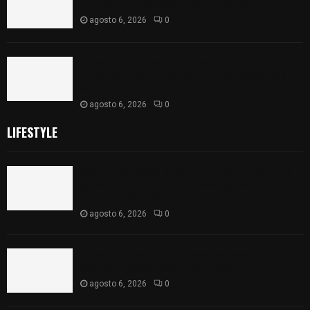
con Ford Ranger robada con violencia
agosto 6, 2026
0
La UATx promueve la resiliencia emocional para
fortalecer salud y bienestar de estudiantes y
docentes
agosto 6, 2026
0
LIFESTYLE
Realizan campaña de esterilización de perros y
gatos en Villa Alta y San Mateo Ayecac en el
municipio de Tepetitla
agosto 6, 2026
0
Persecución en Los Volcanes: Detienen a hombre
con Ford Ranger robada con violencia
agosto 6, 2026
0