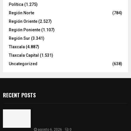
Política
(1.275)
Región Norte
(784)
Región Oriente
(2.527)
Región Poniente
(1.107)
Región Sur
(3.341)
Tlaxcala
(4.887)
Tlaxcala Capital
(1.531)
Uncategorized
(638)
RECENT POSTS
Realizan campaña de esterilización de perros y
gatos en Villa Alta y San Mateo Ayecac en el
municipio de Tepetitla
agosto 6, 2026
0