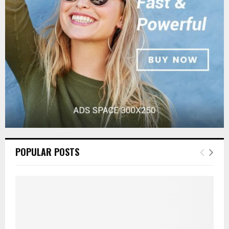
:
C
H
POPULAR POSTS