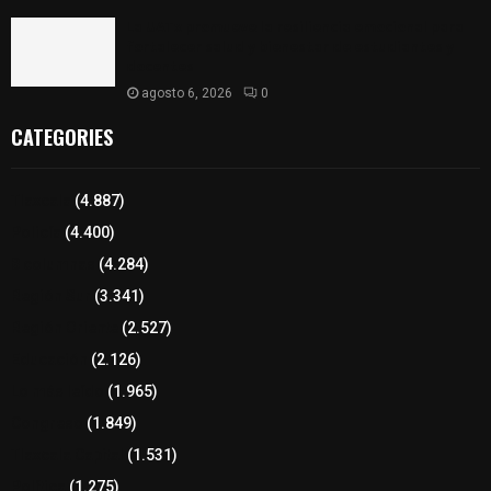
La UATx promueve la resiliencia emocional para
fortalecer salud y bienestar de estudiantes y
docentes
agosto 6, 2026
0
CATEGORIES
Tlaxcala
(4.887)
Policía
(4.400)
8 columnas
(4.284)
Región Sur
(3.341)
Región Oriente
(2.527)
Educación
(2.126)
Lo más leído
(1.965)
Congreso
(1.849)
Tlaxcala Capital
(1.531)
Política
(1.275)