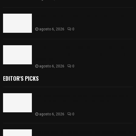
Persecución en Los Volcanes: Detienen a hombre
con Ford Ranger robada con violencia
agosto 6, 2026
0
La UATx promueve la resiliencia emocional para
fortalecer salud y bienestar de estudiantes y
docentes
agosto 6, 2026
0
EDITOR'S PICKS
Realizan campaña de esterilización de perros y
gatos en Villa Alta y San Mateo Ayecac en el
municipio de Tepetitla
agosto 6, 2026
0
Persecución en Los Volcanes: Detienen a hombre