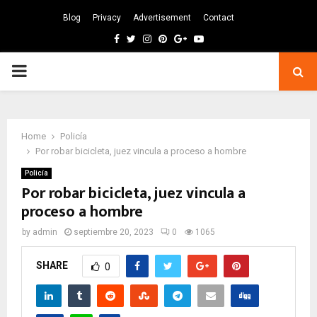
Blog
Privacy
Advertisement
Contact
Facebook
Twitter
Instagram
Pinterest
Google
Youtube
PRIMARY
MENU
Home
Policía
Por robar bicicleta, juez vincula a proceso a hombre
Policía
Por robar bicicleta, juez vincula a
proceso a hombre
by
admin
septiembre 20, 2023
0
1065
SHARE
0