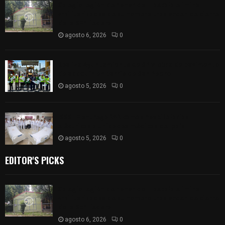
Colegio legión de honor de Tlaxcala elimina
«militarizado» de su nombre tras orden de cierre
de la SEP federal
agosto 6, 2026
0
Realiza Ayuntamiento de SPM obra de pavimento
de adoquín en barrio de San Pedro
agosto 5, 2026
0
ISSSTE entrega 242 camas hospitalarias
eléctricas a unidades médicas del país
agosto 5, 2026
0
EDITOR'S PICKS
Colegio legión de honor de Tlaxcala elimina
«militarizado» de su nombre tras orden de cierre
de la SEP federal
agosto 6, 2026
0