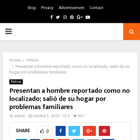
Blog
Privacy
Advertisement
Contact
Facebook
Twitter
Instagram
Pinterest
Google
Youtube
PRIMARY
MENU
Home
Policía
Presentan a hombre reportado como no localizado; salió de su
hogar por problemas familiares
Policía
Presentan a hombre reportado como no
localizado; salió de su hogar por
problemas familiares
by
admin
octubre 5, 2023
0
967
SHARE
0