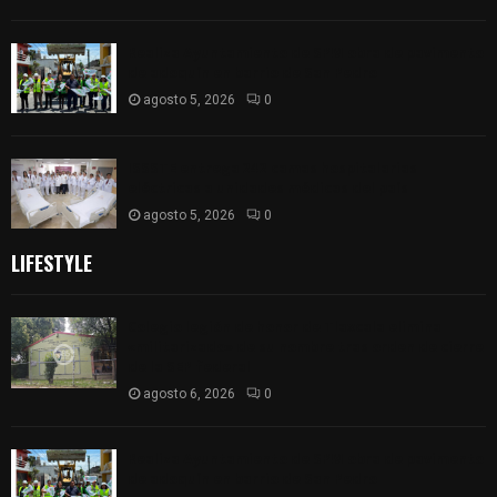
Realiza Ayuntamiento de SPM obra de pavimento
de adoquín en barrio de San Pedro
agosto 5, 2026
0
ISSSTE entrega 242 camas hospitalarias
eléctricas a unidades médicas del país
agosto 5, 2026
0
LIFESTYLE
Colegio legión de honor de Tlaxcala elimina
«militarizado» de su nombre tras orden de cierre
de la SEP federal
agosto 6, 2026
0
Realiza Ayuntamiento de SPM obra de pavimento
de adoquín en barrio de San Pedro