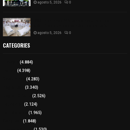
agosto 5, 2026
0
ISSSTE entrega 242 camas hospitalarias
eléctricas a unidades médicas del país
agosto 5, 2026
0
CATEGORIES
Tlaxcala
(4.884)
Policía
(4.398)
8 columnas
(4.283)
Región Sur
(3.340)
Región Oriente
(2.526)
Educación
(2.124)
Lo más leído
(1.965)
Congreso
(1.848)
Tlaxcala Capital
(1.530)