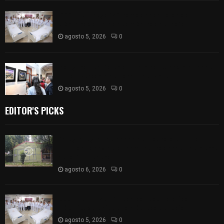
ISSSTE entrega 242 camas hospitalarias
eléctricas a unidades médicas del país
agosto 5, 2026
0
Inauguran en Galería Municipal exposición por el
XXI aniversario del Jardín del Arte
agosto 5, 2026
0
EDITOR'S PICKS
Colegio legión de honor de Tlaxcala elimina
«militarizado» de su nombre tras orden de cierre
de la SEP federal
agosto 6, 2026
0
ISSSTE entrega 242 camas hospitalarias
eléctricas a unidades médicas del país
agosto 5, 2026
0