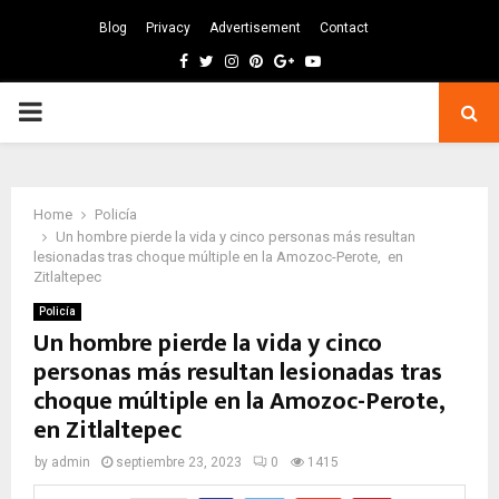
Blog
Privacy
Advertisement
Contact
Facebook
Twitter
Instagram
Pinterest
Google
Youtube
PRIMARY
MENU
Home
Policía
Un hombre pierde la vida y cinco personas más resultan
lesionadas tras choque múltiple en la Amozoc-Perote, en
Zitlaltepec
Policía
Un hombre pierde la vida y cinco
personas más resultan lesionadas tras
choque múltiple en la Amozoc-Perote,
en Zitlaltepec
by
admin
septiembre 23, 2023
0
1415