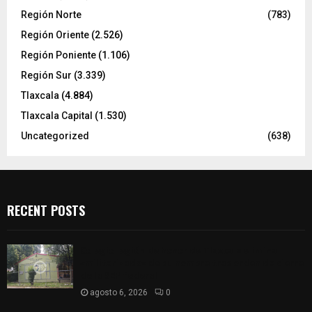
Región Norte
(783)
Región Oriente
(2.526)
Región Poniente
(1.106)
Región Sur
(3.339)
Tlaxcala
(4.884)
Tlaxcala Capital
(1.530)
Uncategorized
(638)
RECENT POSTS
Colegio legión de honor de Tlaxcala elimina
«militarizado» de su nombre tras orden de cierre
de la SEP federal
agosto 6, 2026
0