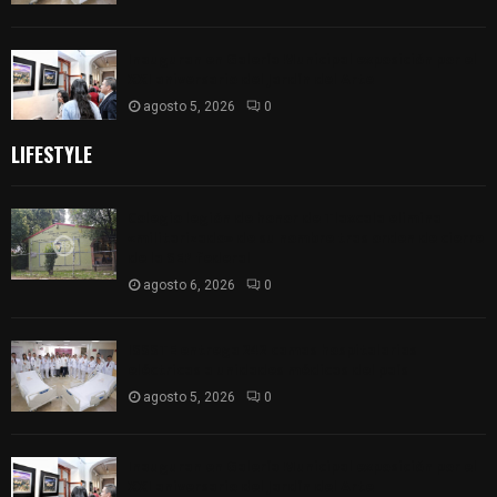
Inauguran en Galería Municipal exposición por el
XXI aniversario del Jardín del Arte
agosto 5, 2026
0
LIFESTYLE
Colegio legión de honor de Tlaxcala elimina
«militarizado» de su nombre tras orden de cierre
de la SEP federal
agosto 6, 2026
0
ISSSTE entrega 242 camas hospitalarias
eléctricas a unidades médicas del país
agosto 5, 2026
0
Inauguran en Galería Municipal exposición por el
XXI aniversario del Jardín del Arte