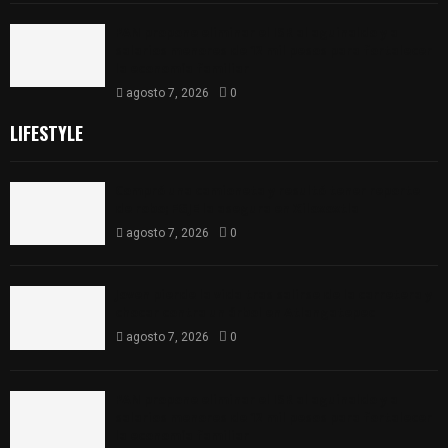
PAN propone eliminar el ISR al aguinaldo y a
salarios menores de 12 mil pesos para fortalecer
la economía familiar
agosto 7, 2026
0
LIFESTYLE
Compró una camioneta y resultó tener reporte
de robo; FGJE la asegura en Xiloxoxtla
agosto 7, 2026
0
Joven pierde la vida tras salirse de la carretera y
chocar contra un árbol en Atlangatepec
agosto 7, 2026
0
PAN propone eliminar el ISR al aguinaldo y a
salarios menores de 12 mil pesos para fortalecer
la economía familiar