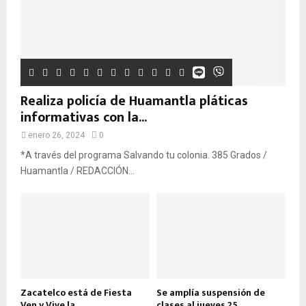
Realiza policía de Huamantla pláticas
informativas con la...
enero 26, 2024
0
*A través del programa Salvando tu colonia. 385 Grados /
Huamantla / REDACCIÓN...
Zacatelco está de Fiesta
Se amplía suspensión de
Ven y Vive la...
clases al jueves 25...