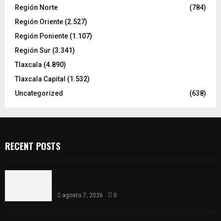
Región Norte
(784)
Región Oriente
(2.527)
Región Poniente
(1.107)
Región Sur
(3.341)
Tlaxcala
(4.890)
Tlaxcala Capital
(1.532)
Uncategorized
(638)
RECENT POSTS
Compró una camioneta y resultó tener reporte
de robo; FGJE la asegura en Xiloxoxtla
agosto 7, 2026
0