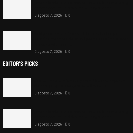
Joven pierde la vida tras salirse de la carretera y
chocar contra un árbol en Atlangatepec
agosto 7, 2026
0
PAN propone eliminar el ISR al aguinaldo y a
salarios menores de 12 mil pesos para fortalecer
la economía familiar
agosto 7, 2026
0
EDITOR'S PICKS
Compró una camioneta y resultó tener reporte
de robo; FGJE la asegura en Xiloxoxtla
agosto 7, 2026
0
Joven pierde la vida tras salirse de la carretera y
chocar contra un árbol en Atlangatepec
agosto 7, 2026
0