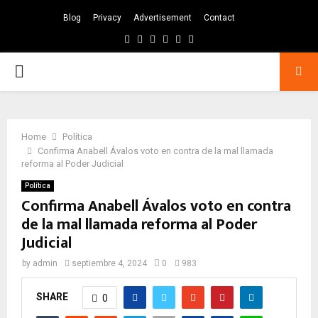
Blog
Privacy
Advertisement
Contact
Facebook
Twitter
Instagram
Pinterest
Google
Youtube
PRIMARY
MENU
Home
Política
Confirma Anabell Ávalos voto en contra de la mal llamada
reforma al Poder Judicial
Política
Confirma Anabell Ávalos voto en contra
de la mal llamada reforma al Poder
Judicial
by
admin
septiembre 4, 2024
0
983
SHARE
0