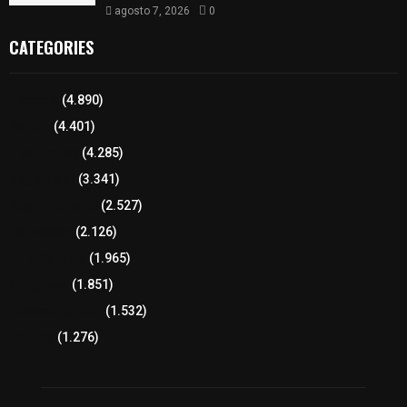
agosto 7, 2026
0
CATEGORIES
Tlaxcala
(4.890)
Policía
(4.401)
8 columnas
(4.285)
Región Sur
(3.341)
Región Oriente
(2.527)
Educación
(2.126)
Lo más leído
(1.965)
Congreso
(1.851)
Tlaxcala Capital
(1.532)
Política
(1.276)