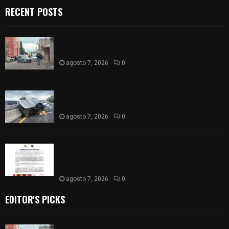
RECENT POSTS
Muere hombre al interior de salón de eventos en
Apizaco
agosto 7, 2026
0
Se accidenta camioneta sobre la carretera
México-Veracruz, a la altura de Hueyotlipan
agosto 7, 2026
0
Retiran de sus funciones a policía de
Chiautempan tras ser exhibido en redes por
presunto soborno
agosto 7, 2026
0
EDITOR'S PICKS
Muere hombre al interior de salón de eventos en