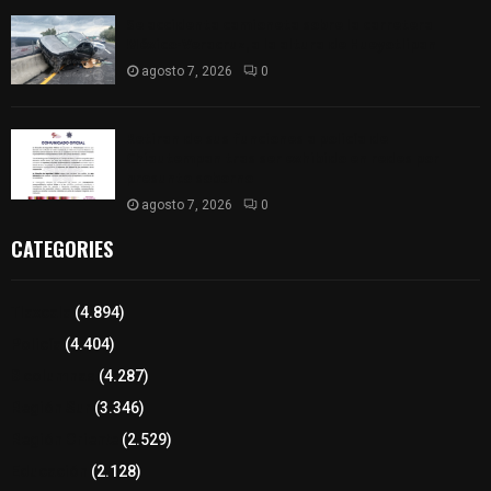
Se accidenta camioneta sobre la carretera
México-Veracruz, a la altura de Hueyotlipan
agosto 7, 2026
0
Retiran de sus funciones a policía de
Chiautempan tras ser exhibido en redes por
presunto soborno
agosto 7, 2026
0
CATEGORIES
Tlaxcala
(4.894)
Policía
(4.404)
8 columnas
(4.287)
Región Sur
(3.346)
Región Oriente
(2.529)
Educación
(2.128)