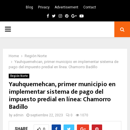
Blog
Privacy
Advertisement
Contact
Facebook
Twitter
Instagram
Pinterest
Google
Youtube
PRIMARY
MENU
Home
Región Norte
Yauhquemehcan, primer municipio en implementar sistema de
pago del impuesto predial en línea: Chamorro Badillo
Región Norte
Yauhquemehcan, primer municipio en
implementar sistema de pago del
impuesto predial en línea: Chamorro
Badillo
by
admin
septiembre 22, 2023
0
1070
SHARE
0