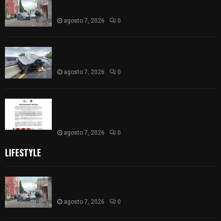
Apizaco
agosto 7, 2026
0
Se accidenta camioneta sobre la carretera
México-Veracruz, a la altura de Hueyotlipan
agosto 7, 2026
0
Retiran de sus funciones a policía de
Chiautempan tras ser exhibido en redes por
presunto soborno
agosto 7, 2026
0
LIFESTYLE
Muere hombre al interior de salón de eventos en
Apizaco
agosto 7, 2026
0