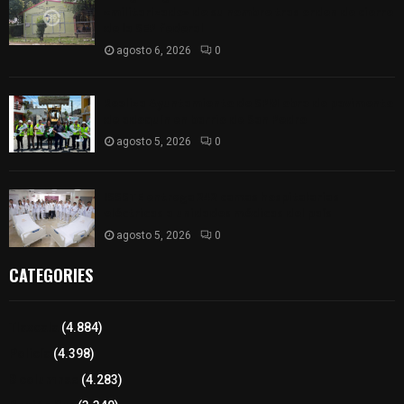
«militarizado» de su nombre tras orden de cierre
de la SEP federal
agosto 6, 2026
0
Realiza Ayuntamiento de SPM obra de pavimento
de adoquín en barrio de San Pedro
agosto 5, 2026
0
ISSSTE entrega 242 camas hospitalarias
eléctricas a unidades médicas del país
agosto 5, 2026
0
CATEGORIES
Tlaxcala
(4.884)
Policía
(4.398)
8 columnas
(4.283)