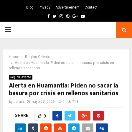
Blog
Privacy
Advertisement
Contact
Facebook
Twitter
Instagram
Pinterest
Google
Youtube
PRIMARY
MENU
Home
Región Oriente
Alerta en Huamantla: Piden no sacar la basura por crisis en
rellenos sanitarios
Región Oriente
Alerta en Huamantla: Piden no sacar la
basura por crisis en rellenos sanitarios
by
admin
mayo 27, 2026
0
713
SHARE
0