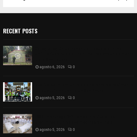
RECENT POSTS
Colegio legión de honor de Tlaxcala elimina
«militarizado» de su nombre tras orden de cierre
de la SEP federal
agosto 6, 2026
0
Realiza Ayuntamiento de SPM obra de pavimento
de adoquín en barrio de San Pedro
agosto 5, 2026
0
ISSSTE entrega 242 camas hospitalarias
eléctricas a unidades médicas del país
agosto 5, 2026
0