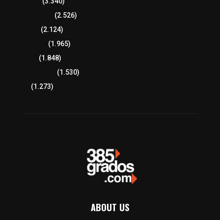
Región Sur
(3.340)
Región Oriente
(2.526)
Educación
(2.124)
Lo más leído
(1.965)
Congreso
(1.848)
Tlaxcala Capital
(1.530)
Política
(1.273)
ABOUT US