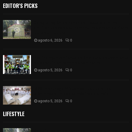
EDITOR'S PICKS
Colegio legión de honor de Tlaxcala elimina
«militarizado» de su nombre tras orden de cierre
de la SEP federal
agosto 6, 2026
0
Realiza Ayuntamiento de SPM obra de pavimento
de adoquín en barrio de San Pedro
agosto 5, 2026
0
ISSSTE entrega 242 camas hospitalarias
eléctricas a unidades médicas del país
agosto 5, 2026
0
LIFESTYLE
Colegio legión de honor de Tlaxcala elimina