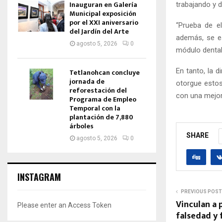
Inauguran en Galería
trabajando y 
Municipal exposición
por el XXI aniversario
“Prueba de el
del Jardín del Arte
además, se es
agosto 5, 2026
0
módulo dental”
En tanto, la 
Tetlanohcan concluye
jornada de
otorgue estos
reforestación del
con una mejor 
Programa de Empleo
Temporal con la
plantación de 7,880
árboles
SHARE
agosto 5, 2026
0
INSTAGRAM
PREVIOUS POST
Vinculan a 
Please enter an Access Token
falsedad y 