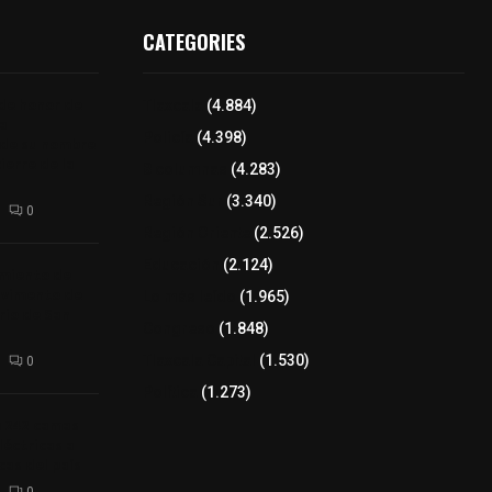
CATEGORIES
 de honor de
Tlaxcala
(4.884)
na
Policía
(4.398)
 de su nombre
ierre de la
8 columnas
(4.283)
Región Sur
(3.340)
0
Región Oriente
(2.526)
Educación
(2.124)
amiento de
avimento de
Lo más leído
(1.965)
rio de San
Congreso
(1.848)
Tlaxcala Capital
(1.530)
0
Política
(1.273)
a 242 camas
léctricas a
as del país
0