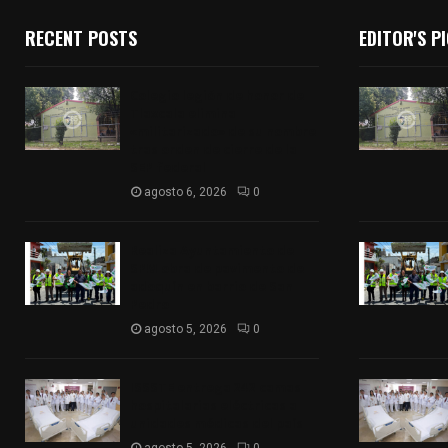
RECENT POSTS
EDITOR'S P
Colegio legión de honor de
Tlaxcala elimina
«militarizado» de su nombre
tras orden de cierre de la
SEP federal
agosto 6, 2026
0
Realiza Ayuntamiento de
SPM obra de pavimento de
adoquín en barrio de San
Pedro
agosto 5, 2026
0
ISSSTE entrega 242 camas
hospitalarias eléctricas a
unidades médicas del país
agosto 5, 2026
0