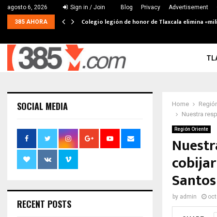
agosto 6, 2026
Sign in / Join
Blog
Privacy
Advertisement
Colegio legión de honor de Tlaxcala elimina «mil
385 AHORA
TL
SOCIAL MEDIA
Home
Región
Nuestra resp
Región Oriente
Nuestr
cobijar
Santo
by
admin
oct
RECENT POSTS