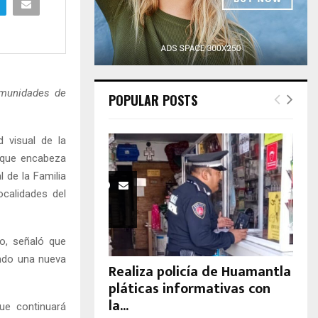
H
omunidades de
POPULAR POSTS
 visual de la
n que encabeza
l de la Familia
ocalidades del
lo, señaló que
endo una nueva
Realiza policía de Huamantla
pláticas informativas con
la...
ue continuará