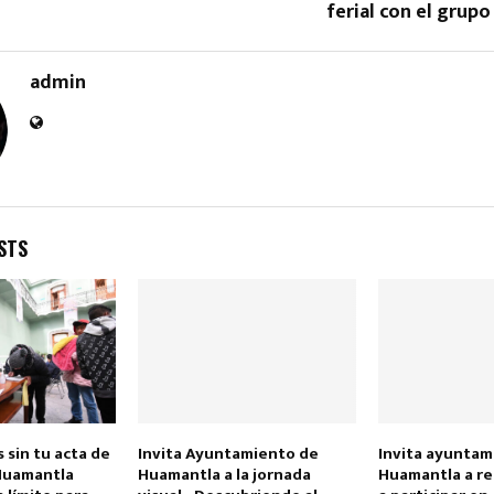
ferial con el grup
admin
Reply
Retweet
Favorite
Reply
R
STS
 sin tu acta de
Invita Ayuntamiento de
Invita ayuntam
Huamantla
Huamantla a la jornada
Huamantla a r