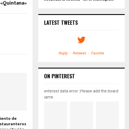
o «Quintana»
LATEST TWEETS
etweet
Favorite
Reply
Retweet
Favorite
ON PINTEREST
pinterest data error: Please add the board
name
iento de
estauranteros