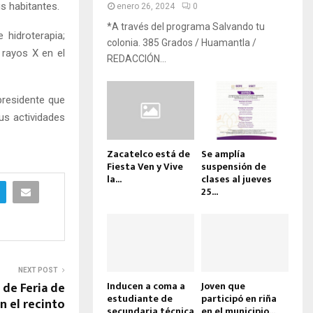
s habitantes.
enero 26, 2024
0
*A través del programa Salvando tu
 hidroterapia;
colonia. 385 Grados / Huamantla /
 rayos X en el
REDACCIÓN...
presidente que
us actividades
Zacatelco está de
Se amplía
Fiesta Ven y Vive
suspensión de
la...
clases al jueves
25...
NEXT POST
 de Feria de
Inducen a coma a
Joven que
estudiante de
participó en riña
 el recinto
secundaria técnica
en el municipio...