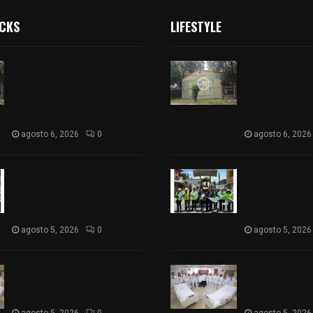
ICKS
LIFESTYLE
Colegio legión de honor de
Colegio legión
Tlaxcala elimina
Tlaxcala elimi
«militarizado» de su nombre
«militarizado»
tras orden de cierre de la
tras orden de c
SEP federal
SEP federal
agosto 6, 2026
0
agosto 6, 2026
Realiza Ayuntamiento de
Realiza Ayunt
SPM obra de pavimento de
SPM obra de p
adoquín en barrio de San
adoquín en bar
Pedro
Pedro
agosto 5, 2026
0
agosto 5, 2026
ISSSTE entrega 242 camas
ISSSTE entreg
hospitalarias eléctricas a
hospitalarias e
unidades médicas del país
unidades médic
agosto 5, 2026
0
agosto 5, 2026