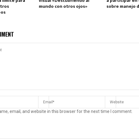
 límite para
visual «Descubriendo al
a participar en
stros
mundo con otros ojos»
sobre manejo 
eos
MMENT
me, email, and website in this browser for the next time I comment.