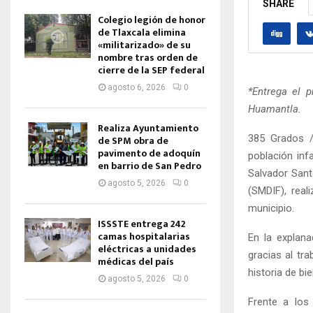
SHARE
Colegio legión de honor
de Tlaxcala elimina
«militarizado» de su
nombre tras orden de
cierre de la SEP federal
agosto 6, 2026
0
*Entrega el 
Huamantla.
Realiza Ayuntamiento
385 Grados /
de SPM obra de
pavimento de adoquín
población inf
en barrio de San Pedro
Salvador Santo
agosto 5, 2026
0
(SMDIF), real
municipio.
ISSSTE entrega 242
camas hospitalarias
En la explana
eléctricas a unidades
gracias al tr
médicas del país
historia de bi
agosto 5, 2026
0
Frente a los