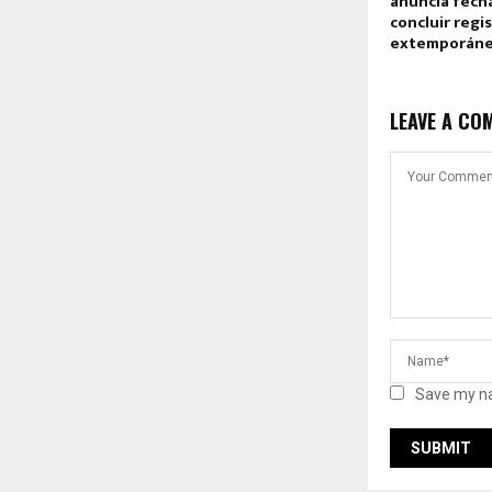
anuncia fecha
concluir regi
extemporán
LEAVE A CO
Save my na