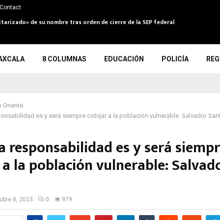
Contact
itarizado» de su nombre tras orden de cierre de la SEP federal
AXCALA
8 COLUMNAS
EDUCACIÓN
POLICÍA
REG
 Oriente
onsabilidad es y será siempre cobijar a la población vulnerable: Salvador Sa
a responsabilidad es y será siemp
 a la población vulnerable: Salvad
s
ubre 8, 2023
0
979