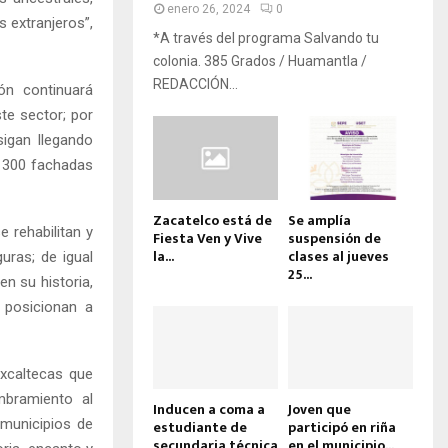
enero 26, 2024
0
s extranjeros”,
*A través del programa Salvando tu
colonia. 385 Grados / Huamantla /
REDACCIÓN...
ión continuará
te sector; por
sigan llegando
e 300 fachadas
Zacatelco está de
Se amplía
 rehabilitan y
Fiesta Ven y Vive
suspensión de
la...
clases al jueves
uras; de igual
25...
n su historia,
e posicionan a
axcaltecas que
mbramiento al
Inducen a coma a
Joven que
 municipios de
estudiante de
participó en riña
secundaria técnica
en el municipio...