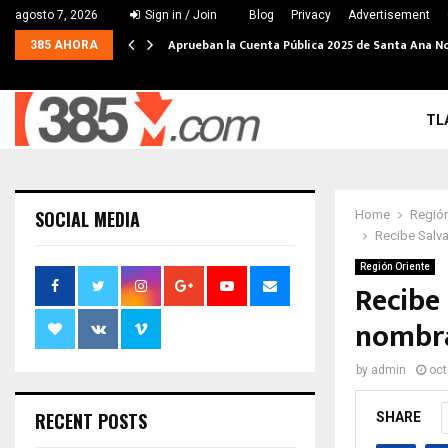
agosto 7, 2026
Sign in / Join
Blog
Privacy
Advertisement
Aprueban la Cuenta Pública 2025 de Santa Ana N
385 AHORA
TL
SOCIAL MEDIA
Home
Región
Recibe Salv
Región Oriente
Recibe
nombra
by
admin
oct
RECENT POSTS
SHARE