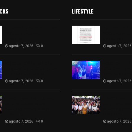
ICKS
LIFESTYLE
Aprueban la Cuenta Pública
Aprueban la Cu
2025 de Santa Ana
2025 de Santa
Nopalucan
Nopalucan
agosto 7, 2026
0
agosto 7, 2026
Rescatan a niño de 3 años
Rescatan a niñ
tras caer a una cisterna en
tras caer a una
Antorcha Campesina
Antorcha Camp
agosto 7, 2026
0
agosto 7, 2026
Tlaxcala destina 800 mdp
Tlaxcala dest
para fortalecer a sus
para fortalecer
pueblos y comunidades
pueblos y com
indígenas
indígenas
agosto 7, 2026
0
agosto 7, 2026