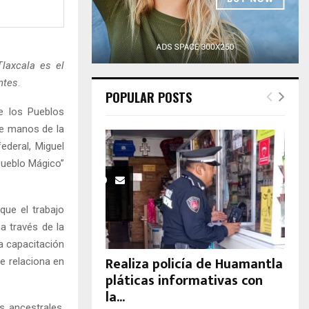
H
Tlaxcala es el
ntes
.
POPULAR POSTS
e los Pueblos
de manos de la
ederal, Miguel
Pueblo Mágico”
que el trabajo
a través de la
a capacitación
Realiza policía de Huamantla
se relaciona en
pláticas informativas con
la...
s ancestrales,