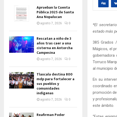
Aprueban la Cuenta
Pública 2025 de Santa
Ana Nopalucan
agosto 7, 2026
0
*El secretari
estado más pe
Rescatan a niño de 3
385 Grados /
años tras caer a una
cisterna en Antorcha
Mágicos, el p
Campesina
gobernadora d
agosto 7, 2026
0
Torruco Marqu
al municipio 
Tlaxcala destina 800
mdp para fortalecer a
En su interve
sus pueblos y
coordinado en
comunidades
promoción de 
indígenas
y profesionali
agosto 7, 2026
0
este ámbito.
Reafirman Poder
“Estas enigmá