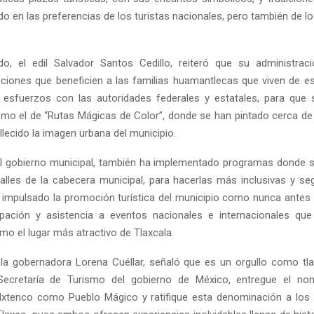
o en las preferencias de los turistas nacionales, pero también de lo
o, el edil Salvador Santos Cedillo, reiteró que su administrac
ciones que beneficien a las familias huamantlecas que viven de es
 esfuerzos con las autoridades federales y estatales, para que 
o el de “Rutas Mágicas de Color”, donde se han pintado cerca d
lecido la imagen urbana del municipio.
 gobierno municipal, también ha implementado programas donde se
alles de la cabecera municipal, para hacerlas más inclusivas y seg
impulsado la promoción turística del municipio como nunca antes e
ipación y asistencia a eventos nacionales e internacionales qu
o el lugar más atractivo de Tlaxcala.
 la gobernadora Lorena Cuéllar, señaló que es un orgullo como tl
 Secretaría de Turismo del gobierno de México, entregue el no
Ixtenco como Pueblo Mágico y ratifique esta denominación a los