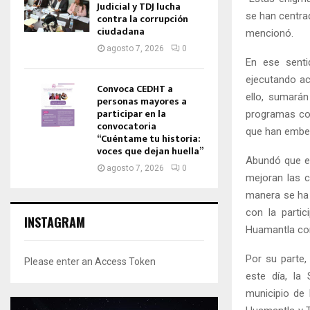
Judicial y TDJ lucha
se han centrad
contra la corrupción
ciudadana
mencionó.
agosto 7, 2026
0
En ese sentid
ejecutando ac
Convoca CEDHT a
ello, sumarán
personas mayores a
participar en la
programas com
convocatoria
que han embel
“Cuéntame tu historia:
voces que dejan huella”
Abundó que el
agosto 7, 2026
0
mejoran las c
manera se ha 
con la partic
INSTAGRAM
Huamantla com
Por su parte,
Please enter an Access Token
este día, la
municipio de 