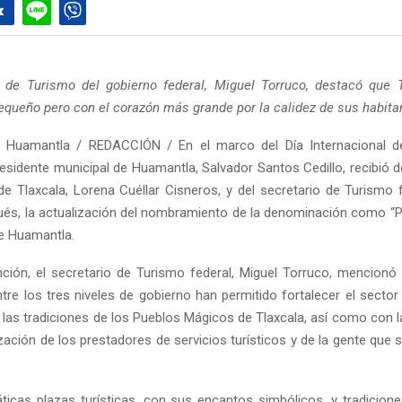
o de Turismo del gobierno federal, Miguel Torruco, destacó que 
queño pero con el corazón más grande por la calidez de sus habita
 Huamantla / REDACCIÓN / En el marco del Día Internacional d
residente municipal de Huamantla, Salvador Santos Cedillo, recibió 
e Tlaxcala, Lorena Cuéllar Cisneros, y del secretario de Turismo f
és, la actualización del nombramiento de la denominación como “
de Huamantla.
nción, el secretario de Turismo federal, Miguel Torruco, mencionó 
tre los tres niveles de gobierno han permitido fortalecer el sector 
las tradiciones de los Pueblos Mágicos de Tlaxcala, así como con l
zación de los prestadores de servicios turísticos y de la gente que 
ticas plazas turísticas, con sus encantos simbólicos, y tradicione