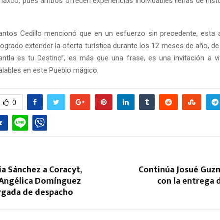
laxco, pues ambos ofrecen experiencias inolvidables llenas de histo
antos Cedillo mencionó que en un esfuerzo sin precedente, esta 
logrado extender la oferta turística durante los 12 meses de año, d
tla es tu Destino”, es más que una frase, es una invitación a 
ualables en este Pueblo mágico.
Reply
Retweet
Favorite
Reply
R
0
ia Sánchez a Coracyt,
Continúa Josué Gu
Angélica Domínguez
con la entrega 
rgada de despacho