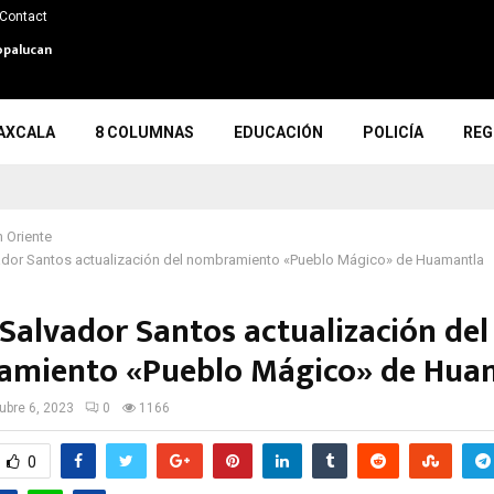
Contact
opalucan
AXCALA
8 COLUMNAS
EDUCACIÓN
POLICÍA
REG
 Oriente
ador Santos actualización del nombramiento «Pueblo Mágico» de Huamantla
 Salvador Santos actualización del
miento «Pueblo Mágico» de Hua
ubre 6, 2023
0
1166
0