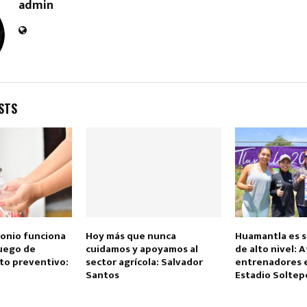
admin
STS
onio funciona
Hoy más que nunca
Huamantla es s
uego de
cuidamos y apoyamos al
de alto nivel: A
o preventivo:
sector agrícola: Salvador
entrenadores e
Santos
Estadio Soltep