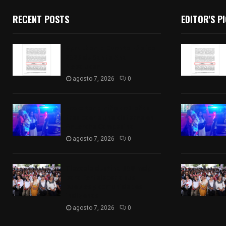
RECENT POSTS
EDITOR'S P
Aprueban la Cuenta Pública
2025 de Santa Ana
Nopalucan
agosto 7, 2026
0
Rescatan a niño de 3 años
tras caer a una cisterna en
Antorcha Campesina
agosto 7, 2026
0
Tlaxcala destina 800 mdp
para fortalecer a sus
pueblos y comunidades
indígenas
agosto 7, 2026
0