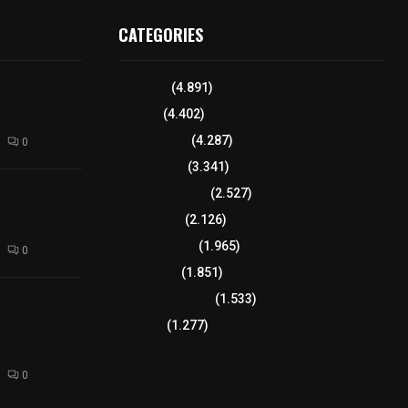
CATEGORIES
enta Pública
Tlaxcala
(4.891)
 Ana
Policía
(4.402)
8 columnas
(4.287)
0
Región Sur
(3.341)
o de 3 años
Región Oriente
(2.527)
 cisterna en
Educación
(2.126)
esina
Lo más leído
(1.965)
0
Congreso
(1.851)
Tlaxcala Capital
(1.533)
ina 800 mdp
 a sus
Política
(1.277)
unidades
0