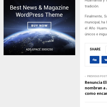
Huamantla y T
tradición.
Finalmente, S
municipal, ha 
el Año Huaman
únicos e inig
SHARE
PREVIOUS POST
Renuncia El
nombran a 
como enca