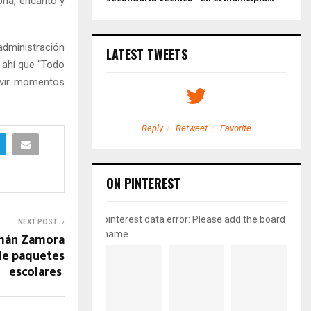
ria, encanto y
administración
LATEST TWEETS
e ahí que “Todo
vivir momentos
etweet
Favorite
Reply
Retweet
Favorite
ON PINTEREST
pinterest data error: Please add the board
NEXT POST
name
zmán Zamora
de paquetes
escolares