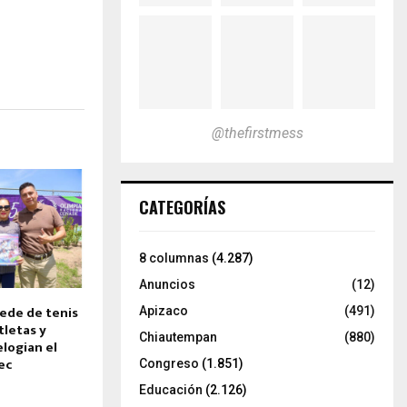
@thefirstmess
CATEGORÍAS
8 columnas
(4.287)
Anuncios
(12)
ede de tenis
Apizaco
(491)
tletas y
Chiautempan
(880)
logian el
ec
Congreso
(1.851)
Educación
(2.126)