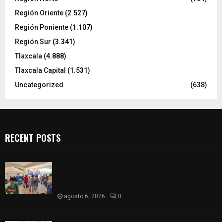
Región Oriente
(2.527)
Región Poniente
(1.107)
Región Sur
(3.341)
Tlaxcala
(4.888)
Tlaxcala Capital
(1.531)
Uncategorized
(638)
RECENT POSTS
Realizan campaña de esterilización de perros y
gatos en Villa Alta y San Mateo Ayecac en el
municipio de Tepetitla
agosto 6, 2026
0