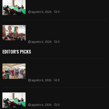
Atienden diputados a comisión de productores,
ejidatarios y pobladores de Ixtenco
agosto 6, 2026
0
Inicia Congreso la aprobación de dictámenes de
las cuentas públicas de entes fiscalizables del
ejercicio fiscal 2025
agosto 6, 2026
0
EDITOR'S PICKS
Realizan campaña de esterilización de perros y
gatos en Villa Alta y San Mateo Ayecac en el
municipio de Tepetitla
agosto 6, 2026
0
Atienden diputados a comisión de productores,
ejidatarios y pobladores de Ixtenco
agosto 6, 2026
0