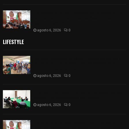
Inicia Congreso la aprobación de dictámenes de
las cuentas públicas de entes fiscalizables del
ejercicio fiscal 2025
agosto 6, 2026
0
LIFESTYLE
Realizan campaña de esterilización de perros y
gatos en Villa Alta y San Mateo Ayecac en el
municipio de Tepetitla
agosto 6, 2026
0
Atienden diputados a comisión de productores,
ejidatarios y pobladores de Ixtenco
agosto 6, 2026
0
Inicia Congreso la aprobación de dictámenes de
las cuentas públicas de entes fiscalizables del