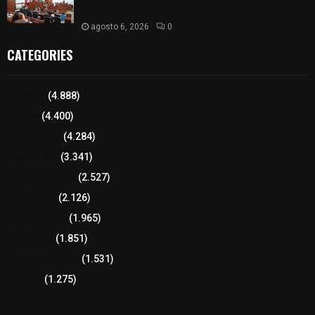
ejercicio fiscal 2025
agosto 6, 2026
0
CATEGORIES
Tlaxcala
(4.888)
Policía
(4.400)
8 columnas
(4.284)
Región Sur
(3.341)
Región Oriente
(2.527)
Educación
(2.126)
Lo más leído
(1.965)
Congreso
(1.851)
Tlaxcala Capital
(1.531)
Política
(1.275)