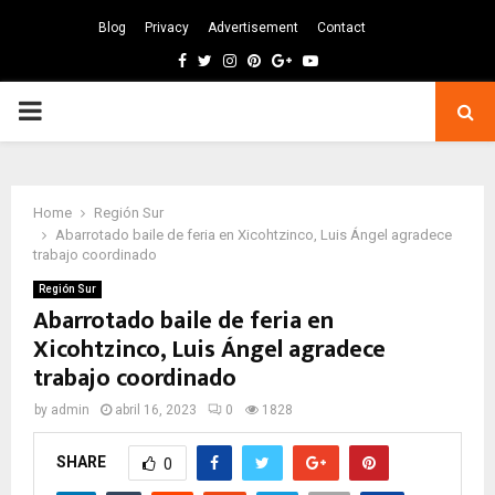
Blog
Privacy
Advertisement
Contact
Facebook
Twitter
Instagram
Pinterest
Google
Youtube
PRIMARY
MENU
Home
Región Sur
Abarrotado baile de feria en Xicohtzinco, Luis Ángel agradece
trabajo coordinado
Región Sur
Abarrotado baile de feria en
Xicohtzinco, Luis Ángel agradece
trabajo coordinado
by
admin
abril 16, 2023
0
1828
SHARE
0