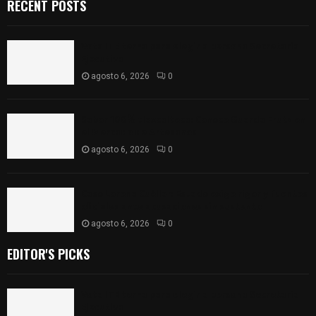
RECENT POSTS
Vota ITE terna para elegir a persona Secretaria
Ejecutiva
agosto 6, 2026
0
Sabor 100% tlaxcalteca: Conoce Guarda Frutz en
el Mercado de Artesanos
agosto 6, 2026
0
Caso Lorena Cuéllar: Estado exige rigor y fuentes
oficiales ante acusaciones sin sustento
agosto 6, 2026
0
EDITOR'S PICKS
Vota ITE terna para elegir a persona Secretaria
Ejecutiva