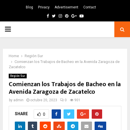
Blog
Privacy
Advertisement
Contact
Facebook
Twitter
Instagram
Pinterest
Google
Youtube
PRIMARY
MENU
Home
Región Sur
Comienzan los Trabajos de Bacheo en la Avenida Zaragoza de
Zacatelco
Región Sur
Comienzan los Trabajos de Bacheo en la
Avenida Zaragoza de Zacatelco
by
admin
octubre 20, 2023
0
901
SHARE
0