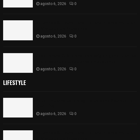
agosto 6, 2026
0
Sabor 100% tlaxcalteca: Conoce Guarda Frutz en
el Mercado de Artesanos
agosto 6, 2026
0
Caso Lorena Cuéllar: Estado exige rigor y fuentes
oficiales ante acusaciones sin sustento
agosto 6, 2026
0
LIFESTYLE
Vota ITE terna para elegir a persona Secretaria
Ejecutiva
agosto 6, 2026
0
Sabor 100% tlaxcalteca: Conoce Guarda Frutz en
el Mercado de Artesanos