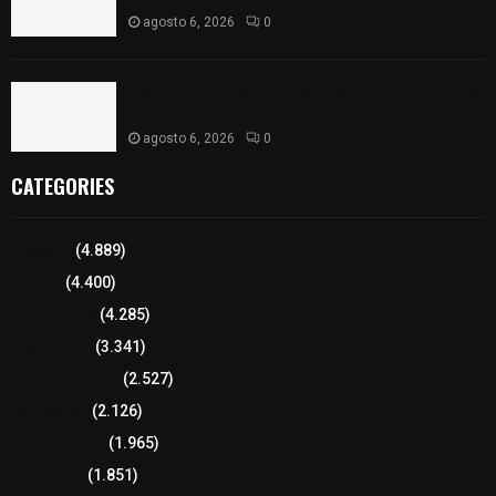
agosto 6, 2026
0
Caso Lorena Cuéllar: Estado exige rigor y fuentes
oficiales ante acusaciones sin sustento
agosto 6, 2026
0
CATEGORIES
Tlaxcala
(4.889)
Policía
(4.400)
8 columnas
(4.285)
Región Sur
(3.341)
Región Oriente
(2.527)
Educación
(2.126)
Lo más leído
(1.965)
Congreso
(1.851)