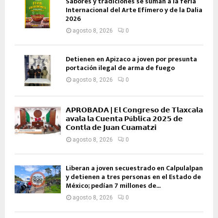
Sabores y tradiciones se suman a la feria
Internacional del Arte Efímero y de la Dalia
2026
agosto 8, 2026
0
Detienen en Apizaco a joven por presunta
portación ilegal de arma de fuego
agosto 8, 2026
0
𝗔𝗣𝗥𝗢𝗕𝗔𝗗𝗔 | 𝗘𝗹 𝗖𝗼𝗻𝗴𝗿𝗲𝘀𝗼 𝗱𝗲 𝗧𝗹𝗮𝘅𝗰𝗮𝗹𝗮
𝗮𝘃𝗮𝗹𝗮 𝗹𝗮 𝗖𝘂𝗲𝗻𝘁𝗮 𝗣ú𝗯𝗹𝗶𝗰𝗮 𝟮𝟬𝟮𝟱 𝗱𝗲
𝗖𝗼𝗻𝘁𝗹𝗮 𝗱𝗲 𝗝𝘂𝗮𝗻 𝗖𝘂𝗮𝗺𝗮𝘁𝘇𝗶
agosto 8, 2026
0
Liberan a joven secuestrado en Calpulalpan
y detienen a tres personas en el Estado de
México; pedían 7 millones de...
agosto 8, 2026
0