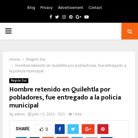
Blog
Privacy
Advertisement
Contact
Facebook
Twitter
Instagram
Pinterest
Google
Youtube
PRIMARY
MENU
Home
Región Sur
Hombre retenido en Quilehtla por pobladores, fue entregado a
la policía municipal
Región Sur
Hombre retenido en Quilehtla por
pobladores, fue entregado a la policía
municipal
by
admin
julio 13, 2023
0
1066
SHARE
0