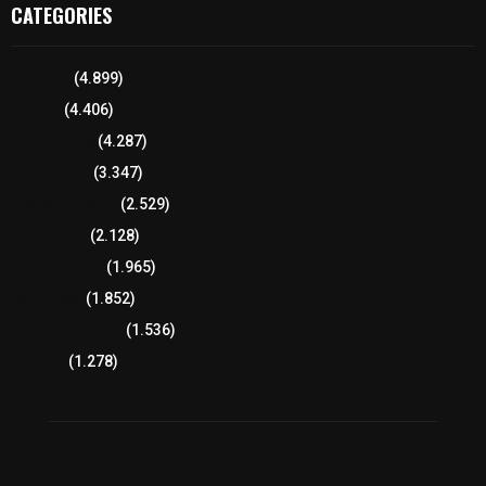
CATEGORIES
Tlaxcala
(4.899)
Policía
(4.406)
8 columnas
(4.287)
Región Sur
(3.347)
Región Oriente
(2.529)
Educación
(2.128)
Lo más leído
(1.965)
Congreso
(1.852)
Tlaxcala Capital
(1.536)
Política
(1.278)