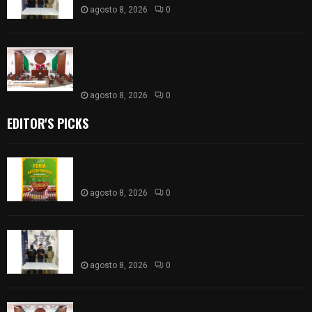
agosto 8, 2026
0
𝗔𝗣𝗥𝗢𝗕𝗔𝗗𝗔 | 𝗘𝗹 𝗖𝗼𝗻𝗴𝗿𝗲𝘀𝗼 𝗱𝗲 𝗧𝗹𝗮𝘅𝗰𝗮𝗹𝗮
𝗮𝘃𝗮𝗹𝗮 𝗹𝗮 𝗖𝘂𝗲𝗻𝘁𝗮 𝗣ú𝗯𝗹𝗶𝗰𝗮 𝟮𝟬𝟮𝟱 𝗱𝗲 𝗖𝗼𝗻𝘁𝗹𝗮 𝗱𝗲
𝗝𝘂𝗮𝗻 𝗖𝘂𝗮𝗺𝗮𝘁𝘇𝗶
agosto 8, 2026
0
EDITOR'S PICKS
Sabores y tradiciones se suman a la feria
Internacional del Arte Efímero y de la Dalia 2026
agosto 8, 2026
0
Detienen en Apizaco a joven por presunta
portación ilegal de arma de fuego
agosto 8, 2026
0
𝗔𝗣𝗥𝗢𝗕𝗔𝗗𝗔 | 𝗘𝗹 𝗖𝗼𝗻𝗴𝗿𝗲𝘀𝗼 𝗱𝗲 𝗧𝗹𝗮𝘅𝗰𝗮𝗹𝗮