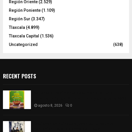
Región Oriente
(2.529)
Región Poniente
(1.109)
Región Sur
(3.347)
Tlaxcala
(4.899)
Tlaxcala Capital
(1.536)
Uncategorized
(638)
RECENT POSTS
Sabores y tradiciones se suman a la feria
Internacional del Arte Efímero y de la Dalia 2026
agosto 8, 2026
0
Detienen en Apizaco a joven por presunta
portación ilegal de arma de fuego