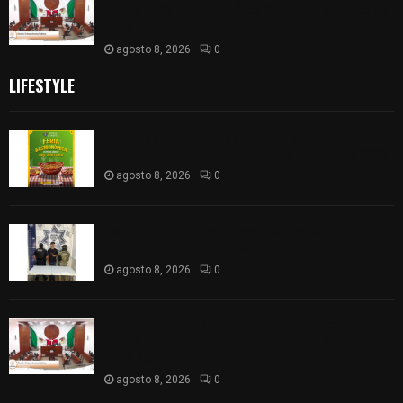
𝗮𝘃𝗮𝗹𝗮 𝗹𝗮 𝗖𝘂𝗲𝗻𝘁𝗮 𝗣ú𝗯𝗹𝗶𝗰𝗮 𝟮𝟬𝟮𝟱 𝗱𝗲 𝗖𝗼𝗻𝘁𝗹𝗮 𝗱𝗲
𝗝𝘂𝗮𝗻 𝗖𝘂𝗮𝗺𝗮𝘁𝘇𝗶
agosto 8, 2026
0
LIFESTYLE
Sabores y tradiciones se suman a la feria
Internacional del Arte Efímero y de la Dalia 2026
agosto 8, 2026
0
Detienen en Apizaco a joven por presunta
portación ilegal de arma de fuego
agosto 8, 2026
0
𝗔𝗣𝗥𝗢𝗕𝗔𝗗𝗔 | 𝗘𝗹 𝗖𝗼𝗻𝗴𝗿𝗲𝘀𝗼 𝗱𝗲 𝗧𝗹𝗮𝘅𝗰𝗮𝗹𝗮
𝗮𝘃𝗮𝗹𝗮 𝗹𝗮 𝗖𝘂𝗲𝗻𝘁𝗮 𝗣ú𝗯𝗹𝗶𝗰𝗮 𝟮𝟬𝟮𝟱 𝗱𝗲 𝗖𝗼𝗻𝘁𝗹𝗮 𝗱𝗲
𝗝𝘂𝗮𝗻 𝗖𝘂𝗮𝗺𝗮𝘁𝘇𝗶
agosto 8, 2026
0