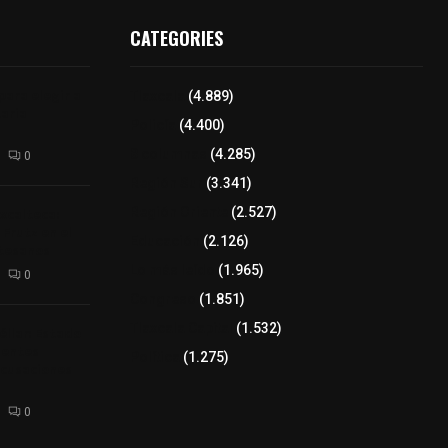
CATEGORIES
para elegir a
Tlaxcala
(4.889)
aria
Policía
(4.400)
8 columnas
(4.285)
0
Región Sur
(3.341)
xcalteca:
Región Oriente
(2.527)
Frutz en el
Educación
(2.126)
tesanos
Lo más leído
(1.965)
0
Congreso
(1.851)
Tlaxcala Capital
(1.532)
éllar: Estado
uentes
Política
(1.275)
acusaciones
0