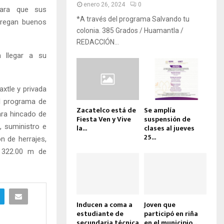
enero 26, 2024
0
para que sus
*A través del programa Salvando tu
tregan buenos
colonia. 385 Grados / Huamantla /
REDACCIÓN...
n llegar a su
axtle y privada
l programa de
Zacatelco está de
Se amplía
ara hincado de
Fiesta Ven y Vive
suspensión de
, suministro e
la...
clases al jueves
25...
n de herrajes,
e 322.00 m de
Inducen a coma a
Joven que
estudiante de
participó en riña
secundaria técnica
en el municipio...