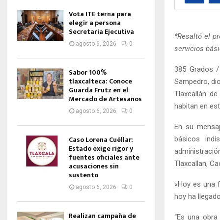
Vota ITE terna para
elegir a persona
Secretaria Ejecutiva
*Resaltó el p
agosto 6, 2026
0
servicios bás
385 Grados / 
Sabor 100%
tlaxcalteca: Conoce
Sampedro, dio 
Guarda Frutz en el
Tlaxcallán de
Mercado de Artesanos
habitan en est
agosto 6, 2026
0
En su mensaje
Caso Lorena Cuéllar:
básicos indi
Estado exige rigor y
administració
fuentes oficiales ante
Tlaxcallan, Ca
acusaciones sin
sustento
«Hoy es una f
agosto 6, 2026
0
hoy ha llegado
Realizan campaña de
“Es una obra 