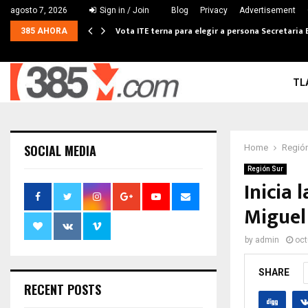
agosto 7, 2026
Sign in / Join
Blog
Privacy
Advertisement
Vota ITE terna para elegir a persona Secretaria 
385 AHORA
TL
SOCIAL MEDIA
Home
Región
Región Sur
Inicia 
Miguel 
by
admin
oct
SHARE
RECENT POSTS