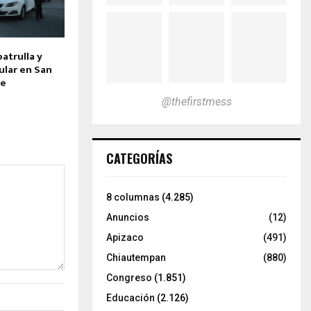
atrulla y
ular en San
te
@thefirstmess
CATEGORÍAS
8 columnas
(4.285)
Anuncios
(12)
Apizaco
(491)
Chiautempan
(880)
Congreso
(1.851)
Educación
(2.126)