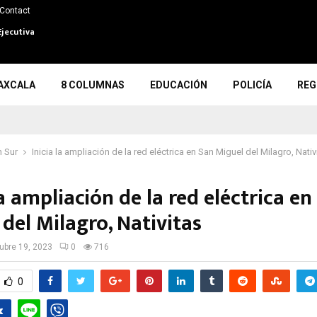
Contact
Ejecutiva
AXCALA
8 COLUMNAS
EDUCACIÓN
POLICÍA
REG
 Sur
Inicia la ampliación de la red eléctrica en San Miguel del Milagro, Nativ
la ampliación de la red eléctrica en
del Milagro, Nativitas
ubre 19, 2023
0
716
0