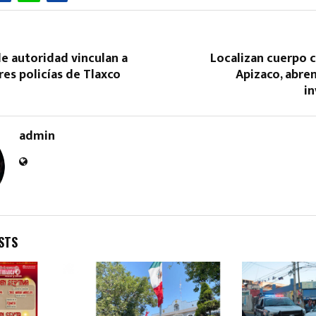
e autoridad vinculan a
Localizan cuerpo 
res policías de Tlaxco
Apizaco, abre
in
Reply
Retweet
Favorite
Reply
R
admin
STS