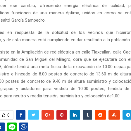
er ese cambio, ofreciendo energía eléctrica de calidad, 
ticos funcionen de una manera óptima, unidos es como se en
resaltó García Sampedro.
s en respuesta de la solicitud de los vecinos que hiciero
n, y de esta manera está cumpliendo en dar resultado a la población.
iste en la Ampliación de red eléctrica en calle Tlaxcallan, calle Cac
omunidad de San Miguel del Milagro, obra que se ejecutará con e
 dónde tendrá una meta física de la excavación de 10.00 cepas p
istro e hincado de 8.00 postes de concreto de 13.60 m de altura
00 postes de concreto de 9.40 m de altura suministro y colocació
 grapas y aisladores para vestido de 10.00 postes, tendido d
o para neutro y media tensión, suministro y colocación de1.00.
0