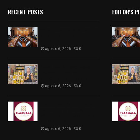
RECENT POSTS
EDITOR'S P
Vota ITE terna para elegir a
persona Secretaria
Ejecutiva
agosto 6, 2026
0
Sabor 100% tlaxcalteca:
Conoce Guarda Frutz en el
Mercado de Artesanos
agosto 6, 2026
0
Caso Lorena Cuéllar: Estado
exige rigor y fuentes
oficiales ante acusaciones
sin sustento
agosto 6, 2026
0