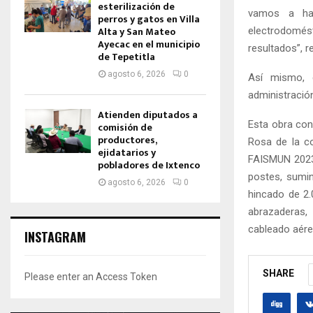
esterilización de
vamos a hac
perros y gatos en Villa
Alta y San Mateo
electrodomés
Ayecac en el municipio
resultados”, 
de Tepetitla
agosto 6, 2026
0
Así mismo, e
administració
Atienden diputados a
Esta obra cons
comisión de
productores,
Rosa de la c
ejidatarios y
FAISMUN 2023,
pobladores de Ixtenco
postes, sumin
agosto 6, 2026
0
hincado de 2.
abrazaderas,
cableado aére
INSTAGRAM
SHARE
Please enter an Access Token