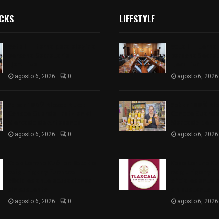
ICKS
LIFESTYLE
Vota ITE terna para elegir a
Vota ITE terna 
persona Secretaria
persona Secret
Ejecutiva
Ejecutiva
agosto 6, 2026
0
agosto 6, 2026
Sabor 100% tlaxcalteca:
Sabor 100% tla
Conoce Guarda Frutz en el
Conoce Guarda 
Mercado de Artesanos
Mercado de Ar
agosto 6, 2026
0
agosto 6, 2026
Caso Lorena Cuéllar: Estado
Caso Lorena Cu
exige rigor y fuentes
exige rigor y f
oficiales ante acusaciones
oficiales ante 
sin sustento
sin sustento
agosto 6, 2026
0
agosto 6, 2026