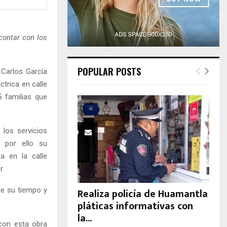
H
contar con los
POPULAR POSTS
 Carlos García
ctrica en calle
5 familias que
 los servicios
, por ello su
ca en la calle
r.
ne su tiempo y
Realiza policía de Huamantla
pláticas informativas con
la...
 con esta obra