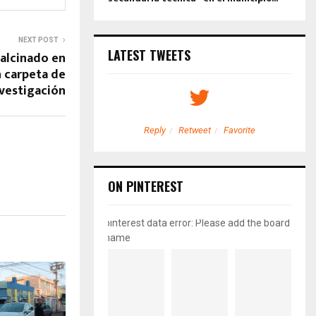
NEXT POST
LATEST TWEETS
calcinado en
n carpeta de
vestigación
etweet
Favorite
Reply
Retweet
Favorite
ON PINTEREST
pinterest data error: Please add the board
name