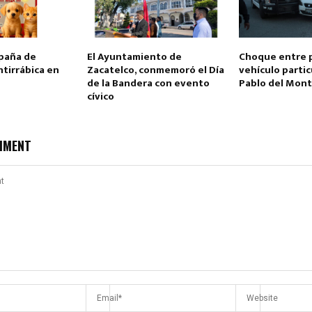
mpaña de
El Ayuntamiento de
Choque entre p
tirrábica en
Zacatelco, conmemoró el Día
vehículo partic
de la Bandera con evento
Pablo del Mon
cívico
MMENT