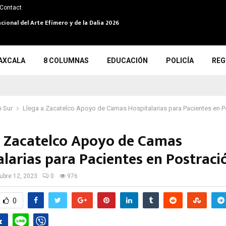
Contact
cional del Arte Efímero y de la Dalia 2026
AXCALA
8 COLUMNAS
EDUCACIÓN
POLICÍA
REG
 Sur
Llega a Zacatelco Apoyo de Camas Hospitalarias para Pacientes en P
a Zacatelco Apoyo de Camas
alarias para Pacientes en Postraci
ubre 12, 2023
0
976
0