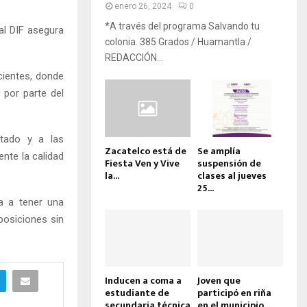
enero 26, 2024
0
*A través del programa Salvando tu
al DIF asegura
colonia. 385 Grados / Huamantla /
REDACCIÓN...
cientes, donde
 por parte del
stado y a las
Zacatelco está de
Se amplía
nte la calidad
Fiesta Ven y Vive
suspensión de
la...
clases al jueves
25...
da a tener una
 posiciones sin
Inducen a coma a
Joven que
estudiante de
participó en riña
secundaria técnica
en el municipio...