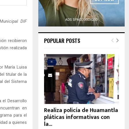
H
 Municipal DIF
POPULAR POSTS
ón recibieron
tión realizada
r María Luisa
l titular de la
al del Sistema
 el Desarrollo
encuentran en
Realiza policía de Huamantla
pláticas informativas con
grama para el
la...
ridad a quienes