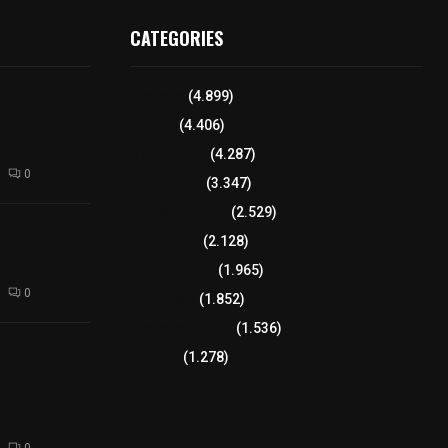
CATEGORIES
iciones se
Tlaxcala
(4.899)
a
Policía
(4.406)
el Arte
 Dalia 2026
8 columnas
(4.287)
0
Región Sur
(3.347)
Región Oriente
(2.529)
izaco a joven
Educación
(2.128)
ortación
 de fuego
Lo más leído
(1.965)
0
Congreso
(1.852)
Tlaxcala Capital
(1.536)
𝗘𝗹
Política
(1.278)
𝗧𝗹𝗮𝘅𝗰𝗮𝗹𝗮
𝘁𝗮 𝗣ú𝗯𝗹𝗶𝗰𝗮
𝗹𝗮 𝗱𝗲 𝗝𝘂𝗮𝗻
0