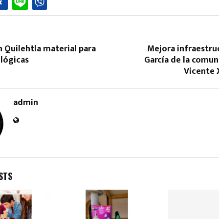
 Quilehtla material para
Mejora infraestru
ológicas
García de la comun
Vicente 
Reply
Retweet
Favorite
Reply
R
admin
STS