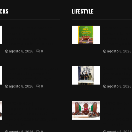
ICKS
LIFESTYLE
Sabores y tradiciones se
Sabores y trad
suman a la feria
suman a la feri
Internacional del Arte
Internacional d
Efímero y de la Dalia 2026
Efímero y de la
agosto 8, 2026
0
agosto 8, 2026
Detienen en Apizaco a joven
Detienen en Ap
por presunta portación
por presunta p
ilegal de arma de fuego
ilegal de arma
agosto 8, 2026
0
agosto 8, 2026
𝗔𝗣𝗥𝗢𝗕𝗔𝗗𝗔 | 𝗘𝗹
𝗔𝗣𝗥𝗢𝗕𝗔𝗗𝗔 | 
𝗖𝗼𝗻𝗴𝗿𝗲𝘀𝗼 𝗱𝗲 𝗧𝗹𝗮𝘅𝗰𝗮𝗹𝗮
𝗖𝗼𝗻𝗴𝗿𝗲𝘀𝗼 𝗱𝗲 
𝗮𝘃𝗮𝗹𝗮 𝗹𝗮 𝗖𝘂𝗲𝗻𝘁𝗮 𝗣ú𝗯𝗹𝗶𝗰𝗮
𝗮𝘃𝗮𝗹𝗮 𝗹𝗮 𝗖𝘂𝗲
𝟮𝟬𝟮𝟱 𝗱𝗲 𝗖𝗼𝗻𝘁𝗹𝗮 𝗱𝗲 𝗝𝘂𝗮𝗻
𝟮𝟬𝟮𝟱 𝗱𝗲 𝗖𝗼𝗻𝘁
𝗖𝘂𝗮𝗺𝗮𝘁𝘇𝗶
𝗖𝘂𝗮𝗺𝗮𝘁𝘇𝗶
agosto 8, 2026
0
agosto 8, 2026