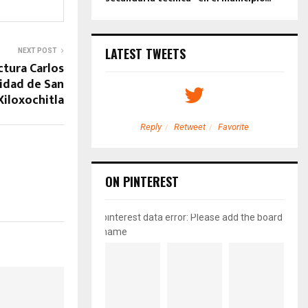
LATEST TWEETS
NEXT POST
ctura Carlos
idad de San
Xiloxochitla
etweet
Favorite
Reply
Retweet
Favorite
ON PINTEREST
pinterest data error: Please add the board
name