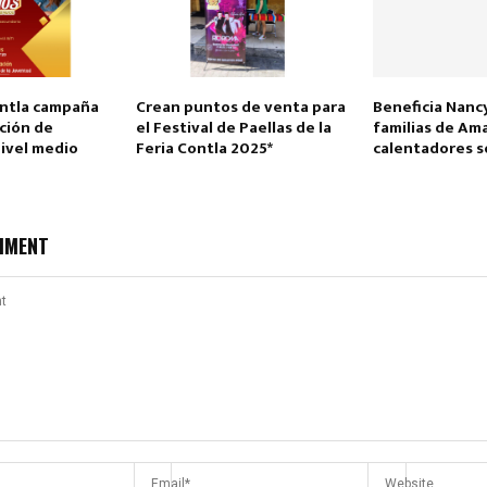
ntla campaña
Crean puntos de venta para
Beneficia Nancy
ción de
el Festival de Paellas de la
familias de Am
nivel medio
Feria Contla 2025*
calentadores s
MMENT