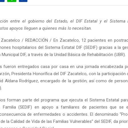
ción entre el gobierno del Estado, el DIF Estatal y el Sistema
stos apoyos lleguen a quienes más lo necesitan
.
 Zacatelco / REDACCIÓN / En Zacatelco, 12 pacientes en postraci
ones hospitalarios del Sistema Estatal DIF (SEDIF) gracias a la ges
 Municipal DIF, a través de la Unidad Básica de Rehabilitación (UBR).
s fueron entregados casa por casa en una jornada encabezada po
ón, Presidenta Honorífica del DIF Zacatelco, con la participación de
vid Aldana Rodríguez, encargado de la gestión; así como de person
).
ios forman parte del programa que ejecuta el Sistema Estatal para
la Familia (SEDIF) en apoyo a familiares de pacientes que se 
 consecuencia de enfermedades o accidentes. El denominado “Pro
e la Calidad de Vida de las Familias Vulnerables” del SEDIF, da prio