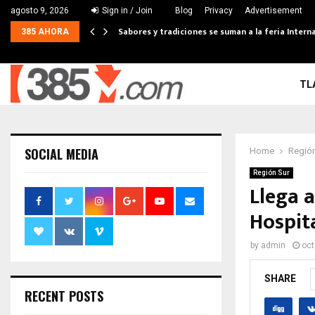
agosto 9, 2026
Sign in / Join
Blog
Privacy
Advertisement
Sabores y tradiciones se suman a la feria Interna
385 AHORA
TL
SOCIAL MEDIA
Home
Región
Región Sur
Llega 
Hospit
by
admin
oct
SHARE
RECENT POSTS