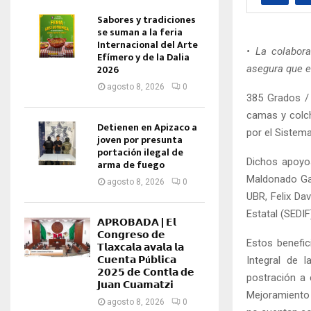
Sabores y tradiciones
se suman a la feria
Internacional del Arte
• La colabora
Efímero y de la Dalia
2026
asegura que e
agosto 8, 2026
0
385 Grados /
camas y colch
Detienen en Apizaco a
por el Sistema
joven por presunta
portación ilegal de
Dichos apoyo
arma de fuego
Maldonado Garz
agosto 8, 2026
0
UBR, Felix Da
Estatal (SEDIF
𝗔𝗣𝗥𝗢𝗕𝗔𝗗𝗔 | 𝗘𝗹
𝗖𝗼𝗻𝗴𝗿𝗲𝘀𝗼 𝗱𝗲
Estos benefic
𝗧𝗹𝗮𝘅𝗰𝗮𝗹𝗮 𝗮𝘃𝗮𝗹𝗮 𝗹𝗮
𝗖𝘂𝗲𝗻𝘁𝗮 𝗣ú𝗯𝗹𝗶𝗰𝗮
Integral de 
𝟮𝟬𝟮𝟱 𝗱𝗲 𝗖𝗼𝗻𝘁𝗹𝗮 𝗱𝗲
postración a
𝗝𝘂𝗮𝗻 𝗖𝘂𝗮𝗺𝗮𝘁𝘇𝗶
Mejoramiento d
agosto 8, 2026
0