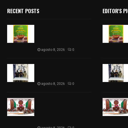
RECENT POSTS
EDITOR'S P
Sabores y tradiciones se
suman a la feria
Internacional del Arte
Efímero y de la Dalia 2026
agosto 8, 2026
0
Detienen en Apizaco a joven
por presunta portación
ilegal de arma de fuego
agosto 8, 2026
0
𝗔𝗣𝗥𝗢𝗕𝗔𝗗𝗔 | 𝗘𝗹
𝗖𝗼𝗻𝗴𝗿𝗲𝘀𝗼 𝗱𝗲 𝗧𝗹𝗮𝘅𝗰𝗮𝗹𝗮
𝗮𝘃𝗮𝗹𝗮 𝗹𝗮 𝗖𝘂𝗲𝗻𝘁𝗮 𝗣ú𝗯𝗹𝗶𝗰𝗮
𝟮𝟬𝟮𝟱 𝗱𝗲 𝗖𝗼𝗻𝘁𝗹𝗮 𝗱𝗲 𝗝𝘂𝗮𝗻
𝗖𝘂𝗮𝗺𝗮𝘁𝘇𝗶
agosto 8, 2026
0