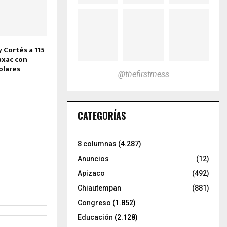
 Cortés a 115
axac con
olares
@thefirstmess
CATEGORÍAS
8 columnas
(4.287)
Anuncios
(12)
Apizaco
(492)
Chiautempan
(881)
Congreso
(1.852)
Educación
(2.128)