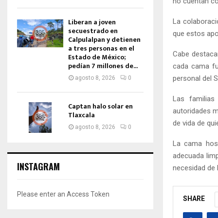
no cuentan co
Liberan a joven
La colaboraci
secuestrado en
que estos apo
Calpulalpan y detienen
a tres personas en el
Cabe destacar
Estado de México;
pedían 7 millones de...
cada cama fue
personal del S
agosto 8, 2026
0
Las familias
Captan halo solar en
autoridades m
Tlaxcala
de vida de qu
agosto 8, 2026
0
La cama hospi
adecuada limpi
INSTAGRAM
necesidad de 
Please enter an Access Token
SHARE