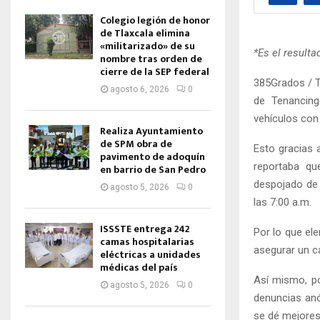
Colegio legión de honor
de Tlaxcala elimina
«militarizado» de su
*Es el result
nombre tras orden de
cierre de la SEP federal
385Grados / T
agosto 6, 2026
0
de Tenancing
vehículos con 
Realiza Ayuntamiento
de SPM obra de
Esto gracias 
pavimento de adoquín
reportaba que
en barrio de San Pedro
despojado de 
agosto 5, 2026
0
las 7:00 a.m.
ISSSTE entrega 242
Por lo que el
camas hospitalarias
asegurar un c
eléctricas a unidades
médicas del país
Así mismo, po
agosto 5, 2026
0
denuncias anó
se dé mejores