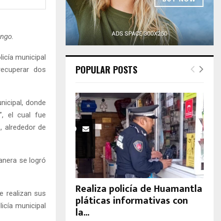
H
ingo.
icía municipal
POPULAR POSTS
recuperar dos
nicipal, donde
”, el cual fue
, alrededor de
anera se logró
Realiza policía de Huamantla
e realizan sus
pláticas informativas con
icía municipal
la...