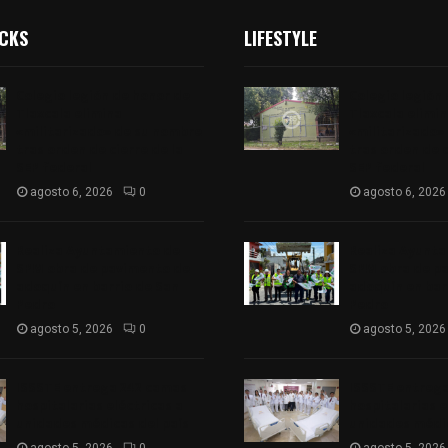
ICKS
LIFESTYLE
Colegio legión de honor de
Colegio legión
Tlaxcala elimina
Tlaxcala elimi
«militarizado» de su nombre
«militarizado»
tras orden de cierre de la
tras orden de c
SEP federal
SEP federal
agosto 6, 2026
0
agosto 6, 2026
Realiza Ayuntamiento de
Realiza Ayunt
SPM obra de pavimento de
SPM obra de p
adoquín en barrio de San
adoquín en bar
Pedro
Pedro
agosto 5, 2026
0
agosto 5, 2026
ISSSTE entrega 242 camas
ISSSTE entreg
hospitalarias eléctricas a
hospitalarias e
unidades médicas del país
unidades médic
agosto 5, 2026
0
agosto 5, 2026