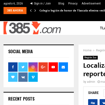
agosto 6, 2026
Sign in / Join
Blog
Privacy
Advertisement
Colegio legión de honor de Tlaxcala elimina «mil
385 AHORA
TL
SOCIAL MEDIA
Home
Región
Región Sur
Localiz
report
by
admin
mar
SHARE
RECENT POSTS