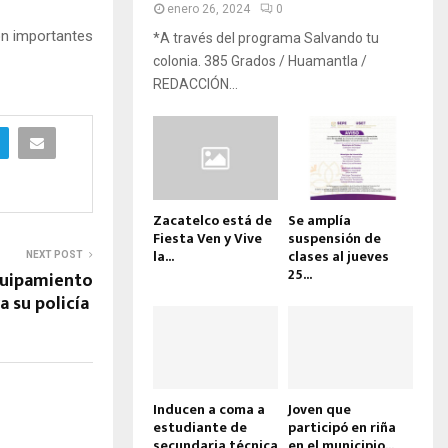
enero 26, 2024
0
on importantes
*A través del programa Salvando tu
colonia. 385 Grados / Huamantla /
REDACCIÓN...
Zacatelco está de
Se amplía
Fiesta Ven y Vive
suspensión de
la...
clases al jueves
NEXT POST
25...
quipamiento
a su policía
Inducen a coma a
Joven que
estudiante de
participó en riña
secundaria técnica
en el municipio...