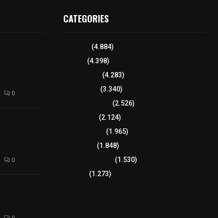
CATEGORIES
 de honor de
Tlaxcala
(4.884)
na
Policía
(4.398)
 de su nombre
ierre de la
8 columnas
(4.283)
Región Sur
(3.340)
0
Región Oriente
(2.526)
Educación
(2.124)
amiento de
avimento de
Lo más leído
(1.965)
rio de San
Congreso
(1.848)
Tlaxcala Capital
(1.530)
0
Política
(1.273)
a 242 camas
léctricas a
as del país
0