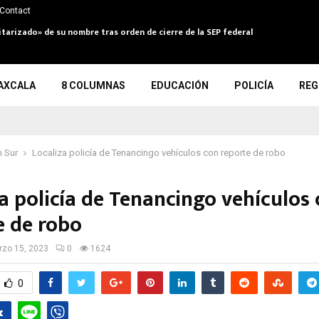
Contact
itarizado» de su nombre tras orden de cierre de la SEP federal
AXCALA
8 COLUMNAS
EDUCACIÓN
POLICÍA
REG
 Sur
Localiza policía de Tenancingo vehículos con reporte de robo
a policía de Tenancingo vehículos
e de robo
zo 15, 2023
0
1624
0