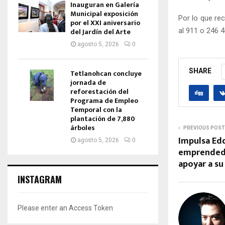
Inauguran en Galería
Municipal exposición
Por lo que re
por el XXI aniversario
al 911 o 246 
del Jardín del Arte
agosto 5, 2026
0
SHARE
Tetlanohcan concluye
jornada de
reforestación del
Programa de Empleo
Temporal con la
plantación de 7,880
árboles
PREVIOUS POST
Impulsa Ed
agosto 5, 2026
0
emprendedo
apoyar a s
INSTAGRAM
Please enter an Access Token