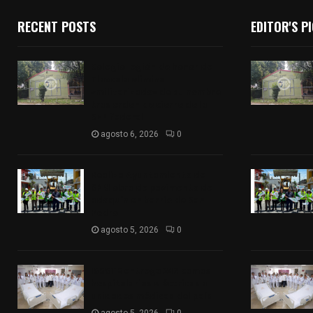
RECENT POSTS
EDITOR'S P
Colegio legión de honor de
Tlaxcala elimina
«militarizado» de su nombre
tras orden de cierre de la
SEP federal
agosto 6, 2026
0
Realiza Ayuntamiento de
SPM obra de pavimento de
adoquín en barrio de San
Pedro
agosto 5, 2026
0
ISSSTE entrega 242 camas
hospitalarias eléctricas a
unidades médicas del país
agosto 5, 2026
0