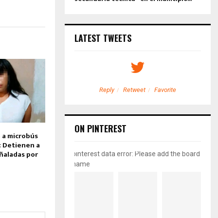
LATEST TWEETS
etweet
Favorite
Reply
Retweet
Favorite
ON PINTEREST
o a microbús
: Detienen a
ñaladas por
pinterest data error: Please add the board
name