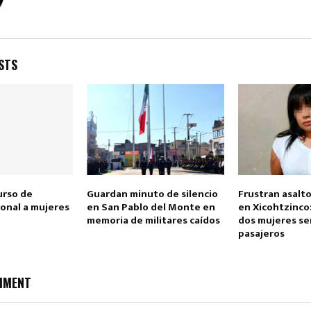
STS
Reply
Retweet
Favorite
Reply
R
urso de
Guardan minuto de silencio
Frustran asalt
onal a mujeres
en San Pablo del Monte en
en Xicohtzinco
memoria de militares caídos
dos mujeres se
pasajeros
MMENT